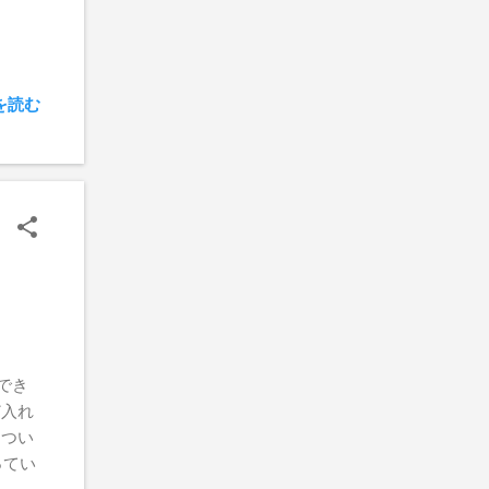
を読む
にでき
ど入れ
 につい
ってい