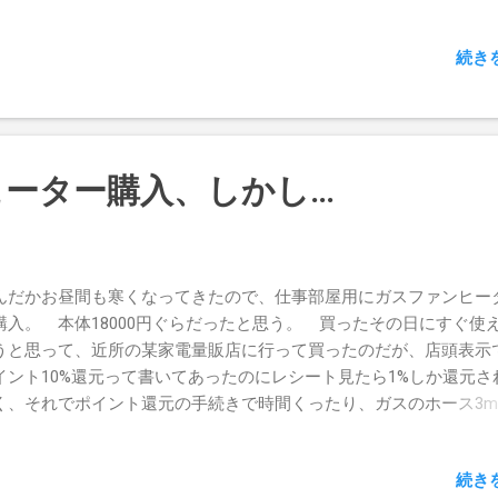
続き
ーター購入、しかし…
んだかお昼間も寒くなってきたので、仕事部屋用にガスファンヒー
購入。 本体18000円ぐらだったと思う。 買ったその日にすぐ使
うと思って、近所の某家電量販店に行って買ったのだが、店頭表示
イント10%還元って書いてあったのにレシート見たら1%しか還元さ
く、それでポイント還元の手続きで時間くったり、ガスのホース3
がないから、明日明後日ぐらいにホース送ります、とかいう話にな
。 よくよく考えると、ホースがないために当日から使うことができ
続き
に帰ってネット通販の価格を見たら、もっと安かったりしたため、