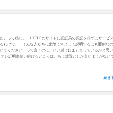
り蹴ったりな結果に。 もう今後は、買った当日から使えないってわ
ら、店頭で買うの諦めようっと。
た、って感じ。 HTTPSのサイトに認証局の認証を得ずにサービ
るわけで。 そんな人たちに危険ですよって説明するにも面倒な
いてください」って言うのに、いい感じにまとまっているかと思
レオレ証明書使い続けるところは、もう放置としか言いようがない
続き