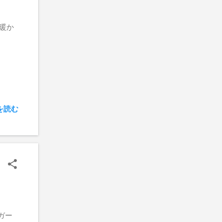
暖か
を読む
ガー