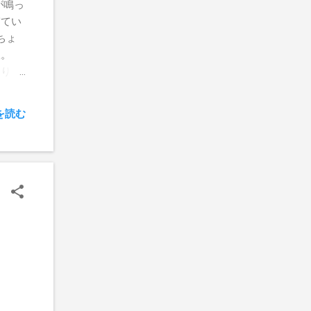
が鳴っ
寝てい
ちょ
御飯。
足りな
ってき
を読む