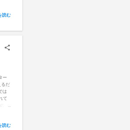
を読む
ター
えるだ
では
れて
mの在
った
ず、
を読む
踏ん