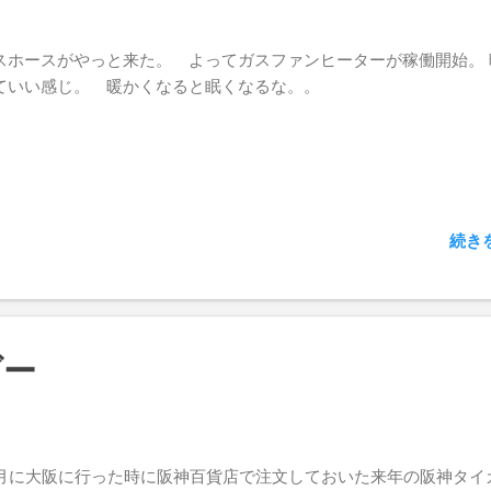
スホースがやっと来た。 よってガスファンヒーターが稼働開始。 
ていい感じ。 暖かくなると眠くなるな。。
続き
ダー
0月に大阪に行った時に阪神百貨店で注文しておいた来年の阪神タイ