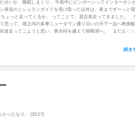
たせいか、睡眠しまくり。 午前中にピンポーンってインターホン
ン発送のミシュランガイドを受け取った以外は、夜までずーっと
にちょっと走ってくるか。 ってことで、道志道走ってきました。 
って思って、堀之内の多摩ニュータウン通り沿いの天下一品へ晩
街道走ってこようと思い、垂水峠を越えて相模湖へ。 まだ走り
井湖通って道志道で山中湖に出て、東富士五湖道路→中央道と帰
続き
ー
かったなり。 (20:27)