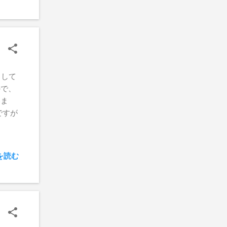
かっ
スして
ので、
いま
ですが
を読む