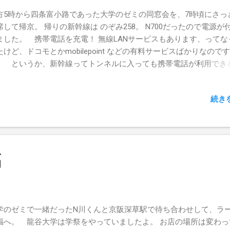
方5時から四条富小路であった大学のゼミの同窓会を、7時頃にさっ
席して帰京。 帰りの新幹線は のぞみ258。 N700だったので電源が
ました。 携帯電話を充電！ 無線LANサービスもあります、ってな
たけど、ドコモとかmobilepoint などの有料サービスばかりなのです
。 というか、新幹線ってトンネルに入っても携帯電話が利用でき
なので、データ通信も可能なのか。 すごいな。
続き
福
学のゼミで一緒だったN川くんと京阪深草駅で待ち合わせして、ラ
福へ。 龍谷大学は学祭をやっていましたよ。 お店の場所は変わっ