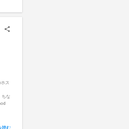
のホス
？ ちな
od
を読む