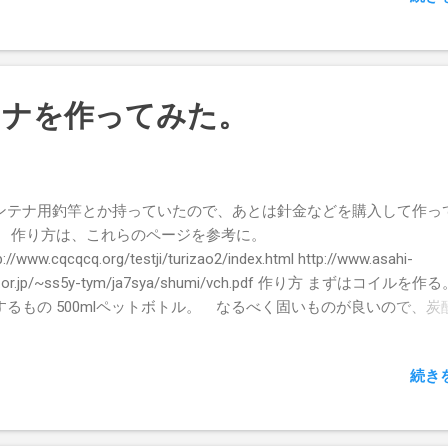
テナを作ってみた。
ンテナ用釣竿とか持っていたので、あとは針金などを購入して作っ
。 作り方は、これらのページを参考に。
p://www.cqcqcq.org/testji/turizao2/index.html http://www.asahi-
t.or.jp/~ss5y-tym/ja7sya/shumi/vch.pdf 作り方 まずはコイルを作
するもの 500mlペットボトル。 なるべく固いものが良いので、炭
のものが良いかも。 自在ブッシュ 1.2mm の針金。 柔らかい銅な
が、鉄で作ってみた。 作り方 自在ブッシュをペットボトルの4箇所
続き
張る。 このあとに針金を巻くので、位置をあわせておくこと。 針金
以上巻くので、それに合わせたブッシュの頭の数を貼っておく。 針
く 針金ってバネのような動きをするので、巻いている途中に外れて