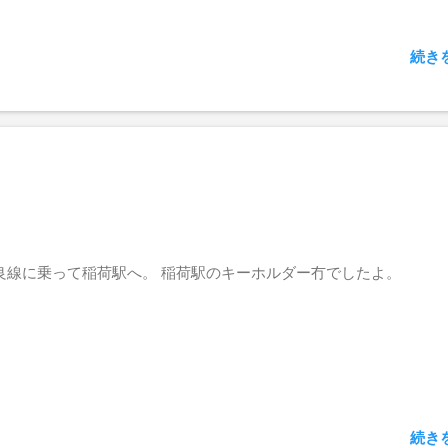
w=425&h=350]
続き
良線に乗って稲荷駅へ。 稲荷駅のキーホルダー冇でしたよ。
続き