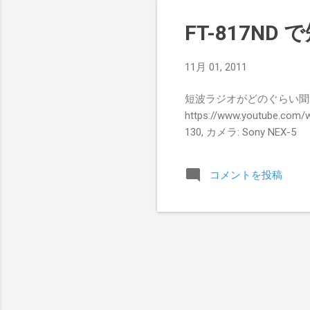
ー
の
FT-817N
め
っ
11月 01, 2011
方
エ
短波ラジオがどのぐらい聞こえ
ア
https://www.youtube.com/
こ
130, カメラ: Sony NEX-5
ず
コメントを投稿