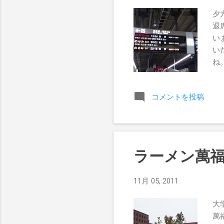
夕
退
い
い
ね
態
コメントを投稿
ラーメン萬
11月 05, 2011
大
萬