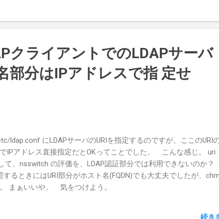
 LDAPクライアントでのLDAPサーバ
ト名部分はIPアドレスで指 定せ
c/ldap.conf にLDAPサーバのURIを指定するのですが、ここのURI
IPアドレス直接指定だとOKってことでした。 こんな感じ。 uri
10/ もしかして、nsswitch の評価を、LDAP認証部分では利用できないのか
LDAP参照するときにはURI部分がホスト名(FQDN)でも大丈夫でしたが、chm
。 まぁいいや。 気をつけよう。
続き