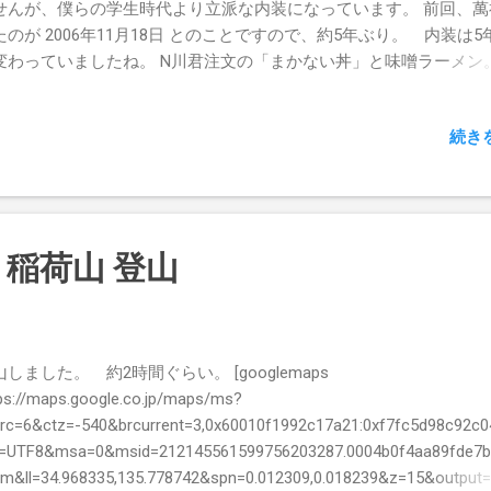
せんが、僕らの学生時代より立派な内装になっています。 前回、萬
たのが 2006年11月18日 とのことですので、約5年ぶり。 内装は5
変わっていましたね。 N川君注文の「まかない丼」と味噌ラーメ
てか、そんな学生時代のように注文して良いのか。。。ｗｗ 私は醤
メン。 ちょうどお店にマスターが居た。 「龍祭（龍谷大学の学園
続き
時には、OB/OGが来るから待機しているんだよ。 来る客の注文が
い分かっていたから、顔を見たら注文聞く前から準備していた」と
。 さすが！ 帰りがけにマスターが「よかったら食べログとかに書
いてよ！」ってことだったので、写真とか載せました。 食べログ 萬
ない丼の写真 味噌ラーメンの写真 醤油ラーメンの写真
 稲荷山 登山
山しました。 約2時間ぐらい。 [googlemaps
ps://maps.google.co.jp/maps/ms?
rc=6&ctz=-540&brcurrent=3,0x60010f1992c17a21:0xf7fc5d98c92c0
e=UTF8&msa=0&msid=212145561599756203287.0004b0f4aa89fde7
m&ll=34.968335,135.778742&spn=0.012309,0.018239&z=15&output