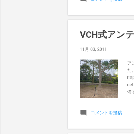
VCH式アン
11月 03, 2011
ア
た
htt
ne
備
料
い
コメントを投稿
い
回
巻