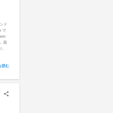
ィンド
o で
ic
」面
ツ。
を読む