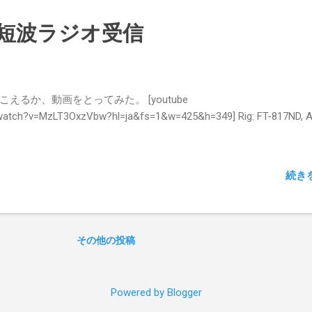
ンっとなる。 端っこを固定しておくと良い。 30回以上巻いておく
端っこに、丈夫のエレメントを取り付けるので、適当なコネクタを
D で短波ラジオ受信
ておくとよい。 バランの作り方 よく分かんなかったので、2:1のバ
た模様。 エナメル線をねじって、これをフェライトコアに10回まく
は他のサイトでも見てください。 上部のエレメントを1.4メートル
レメントを3.4メートル、グランドを5メートルにしてみた。 試して
るか、動画をとってみた。 [youtube
ンテナつないで受信してみたところ、7MHzで大阪府堺市からのSS
watch?v=MzLT3OxzVbw?hl=ja&fs=1&w=425&h=349] Rig: FT-817ND, An
えた。 あとはチューナーとかつければ良いのだろう。 今日はとり
ココまで。
続き
その他の投稿
Powered by Blogger