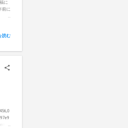
福に
年前に
ン。
油ラ
祭）
を読む
だい
のこ
いて
福 ま
456,0
b97e9
=embe