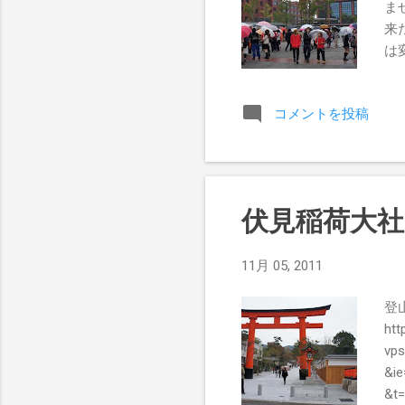
ま
来
は
っ
ー
コメントを投稿
の
た
と
お
か
伏見稲荷大社
11月 05, 2011
登
htt
vps
&i
&t=