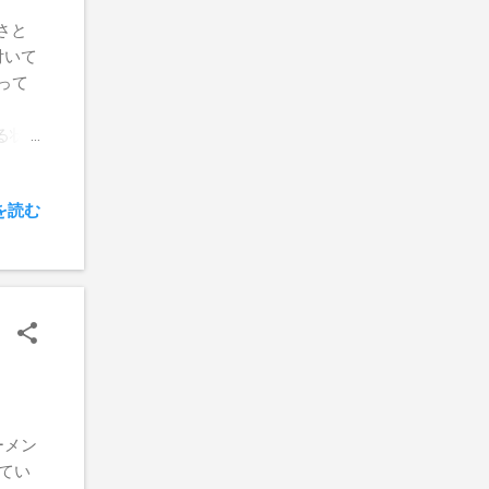
さと
付いて
って
る状
を読む
ーメン
てい