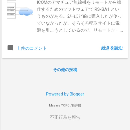
ICOMのアマチュア無線機をリモートから操
作するためのソフトウェアで RS-BA1 とい
うものがある。2年ほど前に購入したが使っ
ていなかったが、そろそろ稲取サイトに電
源を引こうとしているので、リモートから
操作できる無線局構築のために、真面目に
使ってみることにした。 市販のソフトウェ
続きを読む
1 件のコメント
アだから簡単に動くだろうと思ったのだ
が、ちっともそんなに簡単につながらなか
った。ということで、ハマリポイントを明
その他の投稿
示しながら、私なりの解説を書いてみる。
基本的な構成 RS-BA1を使う場合は、下記の
これらものが必要である ICOMの無線機。
今回は私が持っているIC-7300を使う。 無線
Powered by Blogger
機側(サーバ側) のWindows PC。 今回はちょ
Masaru YOKOI/横井勝
っと古いIntel NUCにWindows 10 Proを入れ
て使っている。 TPMとか入っているので
不正行為を報告
BitLockerのDisk暗号化もでき、遠隔地で盗
難にあってもデータ流出の危険性が少ない