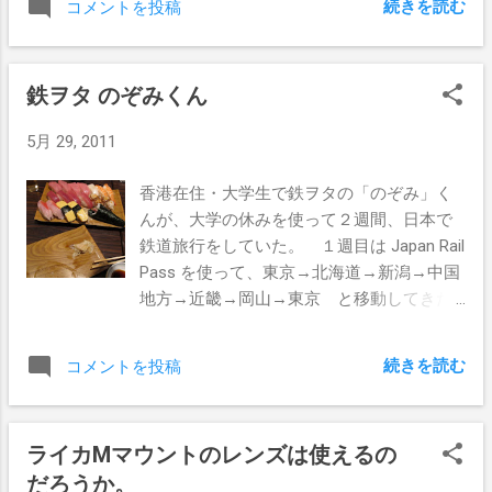
続きを読む
コメントを投稿
鉄ヲタ のぞみくん
5月 29, 2011
香港在住・大学生で鉄ヲタの「のぞみ」く
んが、大学の休みを使って２週間、日本で
鉄道旅行をしていた。 １週目は Japan Rail
Pass を使って、東京→北海道→新潟→中国
地方→近畿→岡山→東京 と移動してきた
模様。 2週目は東京周辺に宿を取り、東京
近郊のJR私鉄を楽しんでいた模様。 14日
続きを読む
コメントを投稿
間ずっと列車に乗っていたそうでｗ (新宿の
雛鮨) 27日の早朝に香港に帰るということ
で、26日の日本滞在最後の晩ご飯はなにが
ライカMマウントのレンズは使えるの
よいか聞いたところ、お寿司がよいとのこ
だろうか。
と。 ふと思ったのだが、美味しいお寿司