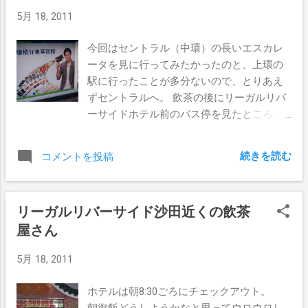
スーパーマーケットがあったり。 エスカレ
5月 18, 2011
ータをひたすら登っていくとどこに出るの
だろう、と思い、ひたすら登りました。
今回はセントラル（中環）の長いエスカレ
半山 (Mid-Level) というところで、香港島の
ータを見に行ってみたかったのと、上環の
ビクトリアピークへ続く山の裾みたいなと
駅に行ったことが多分ないので、とりあえ
ころ。 多分高級住宅地です。 半山の終点
ずセントラルへ。 飲茶の後にリーガルリバ
のところには、周りを見渡したところ、特
ーサイドホテル前のバス停を見たところ、
にこれといった物はありませんでした。
セントラル澳門フェリー埠頭行きのバスが
田園調布駅前に大した物がないのと同じで
ちょうどタイミングよくやってきたので乗
しょうｗ 中環のクイーンロードあたりでは
続きを読む
コメントを投稿
車。 このバスは、九龍塘駅やホンハム駅
外国人観光客らしき人が沢山居ましたが、
などの東鉄沿いを走り、海底西トンネルで
さすがに半山まで来ると観光客っぽい人よ
香港島へ。 そっから灣仔経由の上環に近
り、その辺の家で働いているフィリピン系
リーガルリバーサイド沙田近くの飲茶
いフェリー乗り場へ。 滙豐総行 (HSBC本社)
のメイドさんのほうが多かったきがしま
屋さん
のバス停の広告を見たら、スタンダード・
す。 このエスカレータ、上り方向のみ設置
チャータード銀行の広告！ 露骨だｗ とり
されているので、下りは徒歩で。 半山で
5月 18, 2011
あえず中環街市というバス停で下車。 ifcの
バスかタクシーに乗ろうかと思ったのです
AirportExpress香港駅にある、In town
が、時間の余裕もあったので歩いて降りる
ホテルは朝8:30ごろにチェックアウト。
Check-in に荷物を置いて、ちょいとお散歩
ことに。 登山の下りと同じく、腿の前の
朝御飯どうしようかなと思ってウロウロし