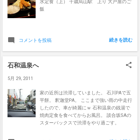
水定食（上） 千歳烏山駅 上り 大戸屋のご
飯
続きを読む
コメントを投稿
石和温泉へ
5月 29, 2011
家の近所は渋滞していました。 石川PAで五
平餅。 釈迦堂PA。 ここまで強い雨の中走行
したので、車が綺麗にｗ 石和温泉の銭湯で
焼肉定食を食べてからお風呂。 談合坂SAの
スターバックスで渋滞をやり過ごす。