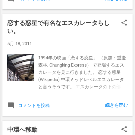
金しようとしたところ、7,500HKD以上の外貨入金には手数
ま。 走っている列車もくっきり撮影でき
料がかかる、とのことでしたので、約7万円だけ入金。 残
ますね、さすが。
りの日本円は近所のウェスタンユニオンで香港ドルに両替
恋する惑星で有名なエスカレータらし
し、ATMで入金。 HSBCのATMって、Deposit（入金）専
い。
用、Check（小切手）専用、外貨引き出し専用、という具
合に、目的に応じた機械が置いてあるんですね。なるほ
5月 18, 2011
ど。
1994年の映画「恋する惑星」 （原題：重慶
森林, Chungking Express） で登場するエス
カレータを見に行きました。 恋する惑星
(Wikipedia) 中環ミッドレベルエスカレータ
と言うそうです。 エスカレータの下の部
分、中環マーケットの近くですね。 ここ
からひらすらエスカレータが続いていま
続きを読む
コメントを投稿
す。 エスカレータは Stanleyという日本の六
本木みたいな西洋人多そうな地区や、SOHO
というグルメな街を通ります。 途中はビ
中環へ移動
ルの中に通路があったり、Parknshopなどの