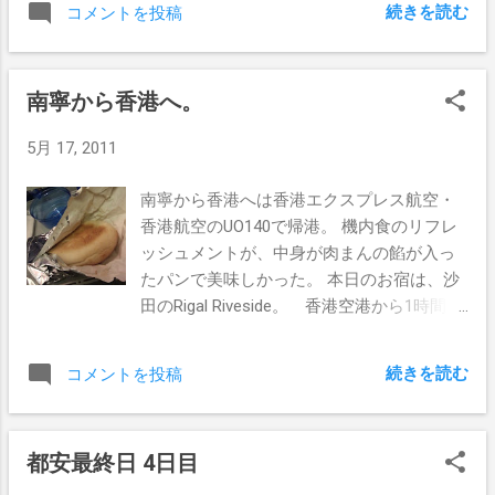
続きを読む
コメントを投稿
を。。 この「南宁ってドコですか？」
「南寧への飛行機って日本人乗客は他に居
ましたか？たぶん私（税関職員さん）は初
南寧から香港へ。
めてこの地名を聞いたので～、勉強になり
ます」なんて言ってくるわけだ。 成田空
5月 17, 2011
港からの帰りに渋滞にハマる。
南寧から香港へは香港エクスプレス航空・
香港航空のUO140で帰港。 機内食のリフレ
ッシュメントが、中身が肉まんの餡が入っ
たパンで美味しかった。 本日のお宿は、沙
田のRigal Riveside。 香港空港から1時間近
くバスに乗って到着。 ホテルの部屋に入
ったところ、ダブルベッドになっていて、
続きを読む
コメントを投稿
香港でこの値段でこの広さはコストパフォ
ーマンス良い！ 夜食を食べにホテル近所の
茶餐廳へ。 近所の団地ビルのG/F（地上
都安最終日 4日目
階）に茶餐廳がテナントとして営業してい
て、その一角には茶餐廳だらけ。 沢山あ