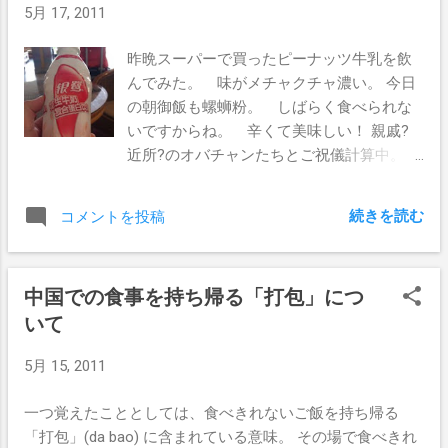
5月 17, 2011
ったため選ぶのに悩んだ。 お会計のとこ
ろに居たおじさんがニコニコしながら「そ
昨晩スーパーで買ったピーナッツ牛乳を飲
こに座りなさいよぉ！」と呼びこみして素
んでみた。 味がメチャクチャ濃い。 今日
敵な路上のテーブルに案内された。 なん
の朝御飯も螺蛳粉。 しばらく食べられな
となく屋台風。 とりあえず快餐のAセット
いですからね。 辛くて美味しい！ 親戚?
を注文。 チキングリルにソーセージ、ハ
近所?のオバチャンたちとご祝儀計算中。
ヤシライスソースのご飯。 思っていたよ
日本と同じく台帳に貰った金額を記入して
り、見た目より、実際の味は美味しかっ
いました。 それにしてもすごい数。 中国茶
た。 これぞ香港のB級グルメ！
続きを読む
コメントを投稿
マニアの馬さん、ぼくにまたお茶をプレゼ
ント！ 南寧空港まで馬さんの友人とKikoさ
んに送って頂き、ご飯。 牛肉麺。
中国での食事を持ち帰る「打包」につ
いて
5月 15, 2011
一つ覚えたこととしては、食べきれないご飯を持ち帰る
「打包」(da bao) に含まれている意味。 その場で食べきれ