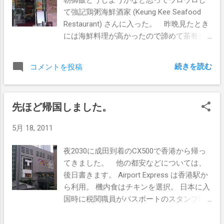
へ。
筋肉を酷使しました。 このエスカレータの
て強記鶏粥海鮮酒家 (Keung Kee Seafood
通りから離れた道などを通ってみたとこ
Restaurant) さんに入った。 昨晩見たとき
ろ、商店街があったりと、面白かったで
には海鮮料理が高かったので諦めて茶餐廳
す。
に行ったのですけどね。 お店の中に入った
ところ、蒸し器の上に点心がイッパイ載っ
続きを読む
コメントを投稿
ていた。 いわゆる飲茶ですね。 服務員の
オバチャンが私が外国人であると気づく
と、点心の蓋をポコポコと開けて「さぁ選
先ほど帰国しました。
んで！」って、海老シュウマイとエビマン
ジュウを選択。 お茶は何も言わなかった
5月 18, 2011
らジャスミンでした。 実は飲茶は2年ぶ
り。 この店の美味しい品は、これから探
夜2030に成田到着のCX500で香港から帰っ
さないとね。。
てきました。 他の都安などについては、
後日書きます。 Airport Express は香港駅か
ら利用。 機内食はチキンを選択。 日本に入
国時に税関職員がパスポートのスタンプ部
分を見たところ、中国南宁の入出国だけの
スタンプになっていて、(?o?) という顔