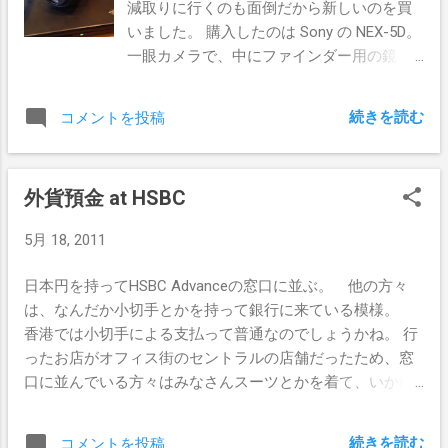
減取りに行くのも面倒だから新しいのを買
い。 値段を調べたらワケわからん金額だ
はない、駅員が乗客を押し込むなんていう
いました。 購入したのは Sony の NEX-5D。
った。 値段を見たら使う気が失せるの
ことはありえないとのこと。 たしかにこ
一眼カメラで、中にファインダー用の鏡
で、見なかったことにしよう。 これをも
んなの、日本のなかでも東京でしか見ない
（レフ）がないので一眼レフではありませ
っと長期に保管して、稀少価値が更に上が
よな。 まさる 日本だと早朝の駅員バイト
ん。 ファインダの代わりに液晶モニタで
ったら博物館に預けよう。 :D で、これらの
続きを読む
コメントを投稿
があって、時給1,200円とかいうの見るよ の
確認します。 また、ストラップ＋予備電池
ライカMマウントレンズを使う方法がある
ぞみ まじですか？やりたいです！ぐいぐ
＋レンズカバーケース＋風呂敷ｗ のセッ
か調べたところ、アダプタが15,000円また
い押し込みたいです！ まさる 日本の大学
トになったアクセサリーキット「ACC-
は4,500円のものがある。 実際に装着した
に留学すると良いよ。留学ビザだと年間100
外貨預金 at HSBC
FWCA」も一緒に買うとよいでしょう。
例が http://ameblo.jp/meww/entry-
万円だか 120万円とか、そのぐら
NEX-5D では標準レンズとズームのできるレ
10825251326.html に載っていた。 気が向い
5月 18, 2011
いの金額までアルバイトして良いはず。 の
ンズの2種類がついています。 ズームを使
たら 4,500円もマウントでも買ってみようか
ぞみ 日本留学、金かかるな～ 通勤時間の
わずに体積を節約したい時に標準レンズ、
と。。 おっと後ろのほうから老人声で「い
日本円を持ってHSBC Advanceの窓口に並ぶ。 他の方々
高圧縮列車を気に入られた模様。 彼はこの
ズームを使いたい時にはズーム付きのレン
まどきのカメラでライカMレンズが使える
は、なんだか小切手とかを持って銀行に来ている模様。
晩は羽田空港のターミナルで寝たい！とか
ズに換装すると良いようです。 ズームレン
のか。試してみろよ。」と悪魔の囁き
香港では小切手による支払って普通なのでしょうかね。 行
言っていたので、そのままJR新宿駅でおわ
ズで広角 18mm に撮影した場合はこんなも
が。。ｗ
ったお店がオフィス街のセントラルの店舗だったため、窓
かれ。 空港ターミナルの無線LANで遊ん
の。 55mm にズームするとこんな感じ。 標
口に並んでいる方々はみなさんスーツとかを着て、いかに
でいた模様ｗ
準レンズだとこのぐらい。 祖師谷公園の仙
も仕事の合間に来た感じ。 それに比べてこっちはバック
川。 緑が茂ってますね。 成城学園前のホ
パック背負ってTシャツで。。（笑 日本円の福澤先生を入
ーム。 成城学園前を通過する特急えのし
続きを読む
コメントを投稿