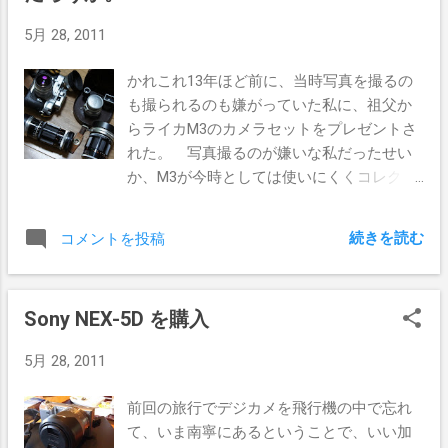
屋さん、外国人にお勧めしたいお寿司屋さ
5月 28, 2011
んって難しいですね。 彼がまだ若いとい
うこともあり、沢山気にせずに食べられる
かれこれ13年ほど前に、当時写真を撮るの
のが良いだろう、と思い、お寿司食べ放題
も撮られるのも嫌がっていた私に、祖父か
の雛鮨にした。 雛鮨は約4,200円で食べ放
らライカM3のカメラセットをプレゼントさ
題になり、お寿司もそれなりに美味しい。
れた。 写真撮るのが嫌いな私だったせい
のぞみくん曰く、香港の寿司は高価だが美
か、M3が今時としては使いにくくコレクタ
味しくないらしく、日本のお寿司を堪能し
ーズアイテムになっているせいか、使うこ
ていただけた模様。 この件について香港滞
とは殆ど無く、カメラはきれいな状態で保
在歴のある増田さんと話をしたところ、
続きを読む
コメントを投稿
管されていると。 せっかく一眼カメラを買
「東京で美味しい香港料理が食べられない
ったので、当時のレンズが使えないかと思
のと同じで、いくら日本食が充実している
って調べてみた。 Wikipedia の ライカマウ
香港でも、美味しいお寿司は難しいのかも
Sony NEX-5D を購入
ントレンズの一覧 によると、左上から順に
ね」とか。 なるほどね。 (撮影:のぞみく
ズミルックス50mmF1.4 ズミクロン
ん) 東京の鉄道でなにが楽しかったか聞いて
5月 28, 2011
M28mmF2アスフェリカル キヤノン
みたところ、朝の通勤ラッシュのときに駅
135mmF3.5（1958年4月改名） - 3群4枚。
員さんが乗客を列車に押し込むところが楽
前回の旅行でデジカメを飛行機の中で忘れ
向井二郎設計 キヤノン85mmF1.8（1961年3
しかったそうな。 香港の通勤時間は混雑
て、いま南寧にあるということで、いい加
月発売） - 4群5枚。向井二郎設計 らし
しているとはいえ、日本ほど混雑すること