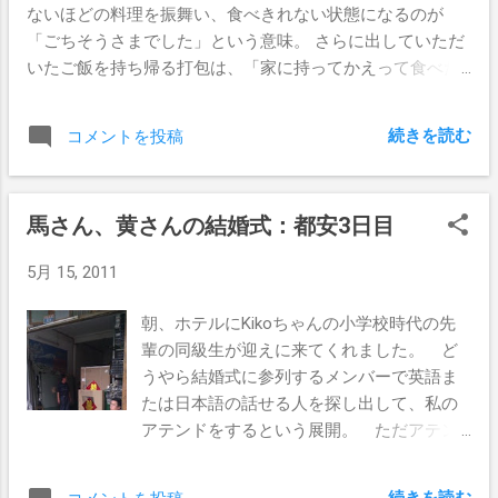
ないほどの料理を振舞い、食べきれない状態になるのが
「ごちそうさまでした」という意味。 さらに出していただ
いたご飯を持ち帰る打包は、「家に持ってかえって食べた
い」ということで、「美味しかった」を表現する行動なの
だそうです。 なので中国人にご馳走していただいたとき
続きを読む
コメントを投稿
に打包するのは、ホストの顔を立てる行動なのだそうで
す。 一つ勉強になった。 実行できるチャンスがあれば、
試してみます。 今後
馬さん、黄さんの結婚式：都安3日目
5月 15, 2011
朝、ホテルにKikoちゃんの小学校時代の先
輩の同級生が迎えに来てくれました。 ど
うやら結婚式に参列するメンバーで英語ま
たは日本語の話せる人を探し出して、私の
アテンドをするという展開。 ただアテン
ドで終わるわけではなく、会話大好きな中
国人の通訳をするという大仕事。 いろい