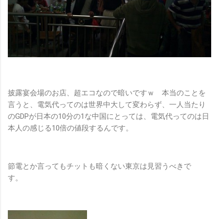
披露宴会場のお店、超エコなので暗いですｗ 本当のことを
言うと、電気代ってのは世界中大して変わらず、一人当たり
のGDPが日本の10分の1な中国にとっては、電気代ってのは日
本人の感じる10倍の値段するんです。
節電とか言ってもチットも暗くない東京は見習うべきで
す。