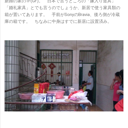
新婦の家の1F(GF)。 日本で言うところの「嫁入り道具」
「婚礼家具」とでも言うのでしょうか、新居で使う家具類の
箱が置いてあります。 手前がSonyのBravia、後ろ側が冷蔵
庫の箱です。 ちなみに中身はすでに新居に設置済み。