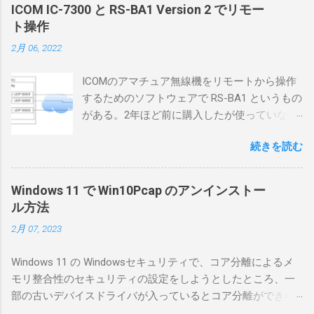
ICOM IC-7300 と RS-BA1 Version 2 でリモー
ト操作
2月 06, 2022
ICOMのアマチュア無線機をリモートから操作
するためのソフトウェアで RS-BA1 というもの
がある。2年ほど前に購入したが使っていなか
ったが、そろそろ稲取サイトに電源を引こう
続きを読む
としているので、リモートから操作できる無
線局構築のために、真面目に使ってみること
にした。 市販のソフトウェアだから簡単に動
Windows 11 で Win10Pcap のアンインストー
くだろうと思ったのだが、ちっともそんなに
ル方法
簡単につながらなかった。ということで、ハ
2月 07, 2023
マリポイントを明示しながら、私なりの解説
を書いてみる。 基本的な構成 RS-BA1を使う場
Windows 11 の Windowsセキュリティで、コア分離によるメ
合は、下記のこれらものが必要である ICOMの
モリ整合性のセキュリティの設定をしようとしたところ、一
無線機。 今回は私が持っているIC-7300を使
部の古いデバイスドライバが入っているとコア分離ができな
う。 無線機側(サーバ側) のWindows PC。 今
いとのことでした。私の環境では、パケットキャプチャなど