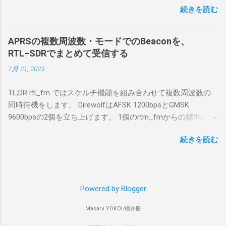
回はちょっと古いIntel NUCにWindows 10 Pro
続きを読む
で利用する Win10Pcap.sys が入っているためにコア分離がで
を入れて使っている。 TPMとか入っているの
きないとエラーが出ておりました。 アンインストールのプロ
でBitLockerのDisk暗号化もでき、遠隔地で盗難
グラムなどを走らせてもアンインストールできなかったの
にあってもデータ流出の危険性が少ないかな
APRSの複数周波数・モードでのBeaconを、
で、どのように実行すればよいのか調べながら実施しまし
と思って。 操作側 (クライアント側) の
RTL−SDRでまとめて受信する
た。結論としては pnputil というコマンドを用いればよかった
Windows PC。 今回は手元にあるマウスコンピ
7月 21, 2023
です。 まずは管理者権限でTerminalを実行します。
ュータのWindows 11が入ったPC 操作側で音声
Windows terminal をインストールした環境でしたので、
を使った交信を行うならば、相応なマイクな
TL;DR rtl_fm ではスケルチ機能を組み合わせて複数周波数の
PowerShellが起動しました。 適当なファイルに、現在インス
ど。 そして、リモート操作を行うソフトウェ
同時待機をします。 DirewolfはAFSK 1200bpsとGMSK
トールされているドライバを書き出す。 pnputil /enum-
アであるRS-BA1。 RS-BA1はサーバ側・クラ
9600bpsの2個を立ち上げます。 1個のrtm_fmからの標準出力
drivers > inf.txt # 上記のファイルから win10pcap を探し出す
イアント側の両方にインストールする。 私の
を2個のDirewolfの標準入力に渡すため、tee などを使いま
notepad.exe inf.txt 下記のよう場所があったので、ここから公
理解した無線機からサーバPC、クライアント
続きを読む
す。 コマンドはこのようになりました。 #!/bin/bash
開名が oem131.inf であるとわかりました。 公開名:
PCまでの流れはこの様になっている。 無線機
thisdir="$(dirname $0)" direwolf_conf="$thisdir/direwolf.conf" (
oem131.inf 元の名前: win10pcap.inf プロバイダー名:
内では、USB Hubの先にUSB SerialとUSB Audio
rtl_fm -M fm -f 144.64M -f 144.66M -f 431.04M -p 36 -s 48000
Win10Pcap Native x64 クラス名: NetTrans クラス GUID:
がつながっている。USB Serialは無線機のマイ
-l 20 - | \ tee >(direwolf -c "$direwolf_conf" -r 48000 -D 1 -t 0 -
{4d36e975-e325-11ce-bfc1-08002be10318} ドライバー バージ
コンとつながり、CI-Vでのコマンドが交換で
Powered by Blogger
B 1200 - | logger -t direwolf1)| \ direwolf -c "$direwolf_conf" -r
ョン: 10/08/2015 10.2.0.5002 署名者名: Microsoft Windows
きる。USB Audioは無線機の受信音や送信時の
48000 -D 1 -t 0 -B 9600 - | logger -t direwolf9) & 同じディレク
Hardware Compatibility Publisher 今回の場合は oem131.inf が
変調音を送受信できるようになっている。 無
Masaru YOKOI/横井勝
トリにおいてある direwolf.conf の中身は、このようになって
win10pcap に該当するので、これを削除する。 pnputil
線機とつながるサーバ側のPCのでは、Remote