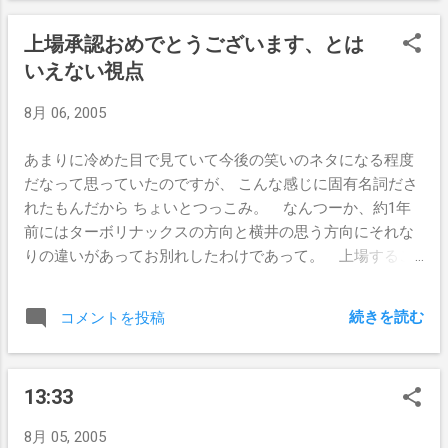
上場承認おめでとうございます、とは
いえない視点
8月 06, 2005
あまりに冷めた目で見ていて今後の笑いのネタになる程度
だなって思っていたのですが、 こんな感じに固有名詞ださ
れたもんだから ちょいとつっこみ。 なんつーか、約1年
前にはターボリナックスの方向と横井の思う方向にそれな
りの違いがあってお別れしたわけであって。 上場するこ
とを目標とするなんていう話はぼくがやめる頃にはあがっ
ていたのですが、ボクの設定したい目標とは違ったの
続きを読む
コメントを投稿
で。 当時の経営陣(社長とかCTOとか)から聞かされた目標
では「上場する以外にまともな商材ないじゃんそれ」とか
思ったわけですよ。 「現状みるとホゲホゲじゃん」とか
13:33
いう詳細書こうと思ったけど、あまりにもネガティブなネ
タばっかりだから書いていてイヤになたので省略。 手段
8月 05, 2005
が目的になってたよね、って思う。 想定内、というか、