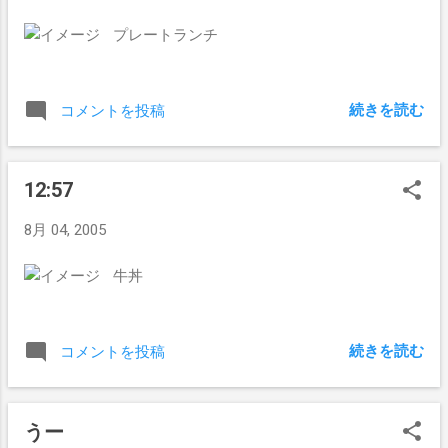
まさに想定どおり。 それも商売、これも商売、っていえ
プレートランチ
ばそうなんだけどさ。 自分のやめた会社が成長して残念と
かいうのがあって、僕がそう思っていると思っている人が
いるかもしれませんが。 現在取り組んでいることとか、
続きを読む
コメントを投稿
今後取り組もうと考えていることや、これまでにやってき
たこととか見直すと、今回の件は逆に「>>1 がクソスレ立
てている間に･･･」って思っている。 だから「おめでとう
12:57
ございます」って言うのも違う気がするんだな。 どちらか
というと .,Å､ .r-‐
8月 04, 2005
i'''''''''''i''''‐-､ o| ｏ! .ｏ i ｏ !o
.|＼__|｀‐´｀‐／|__/| |_, ─''''''''''''─
牛丼
,､ / _ ／ ＼
/ ／ i | ●
（__人_） ● | キングカワイソス
続きを読む
コメントを投稿
! ﾉ 丶_
ノ
うー