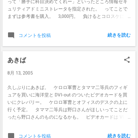
って「勝手に科目決めてくれー」といったところ情報セキ
ュリティアドミニストレータを指定された。 ってことで
まずは参考書を購入。 3,000円。 負けるとコロスケに 青
山ラピュタ か 八芳園 おごらなきゃいけないらしい。
続きを読む
コメントを投稿
あきば
8月 13, 2005
久しぶりにあきば。 ケロロ軍曹とタママ二等兵のフィギ
ュアを買いに海洋堂と DVI-out のついたビデオカードを買
いにクレバリー。 ケロロ軍曹とオフィスのデスクの上に
行く予定。 タママ二等兵は野口さんがほしいってことだ
ったら野口さんのものになるかも。 ビデオカードは VGA
interface で UXGA 使っていると、画面のちらつきとかが気
になったので購入。 安いやつっていうのが基準だったの
続きを読む
コメントを投稿