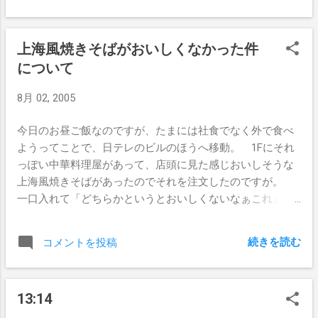
上海風焼きそばがおいしくなかった件
について
8月 02, 2005
今日のお昼ご飯なのですが、たまには社食でなく外で食べ
ようってことで、日テレのビルのほうへ移動。 1Fにそれ
っぽい中華料理屋があって、店頭に見た感じおいしそうな
上海風焼きそばがあったのでそれを注文したのですが。
一口入れて「どちらかというとおいしくないなぁこれ」っ
て感じで。 樋口くん曰く「UFOに負けてる」「ペヤング
には勝っているけど...」だそうで。 帰りのお勘定のとき
続きを読む
コメントを投稿
に、ちょうどお店に入ってきたOL風な女の人が「焼きそば
美味しそうー♪」とかいいながら入ってきて、思わずﾌﾟﾌﾟ
ﾌﾟと笑いそうでした。
13:14