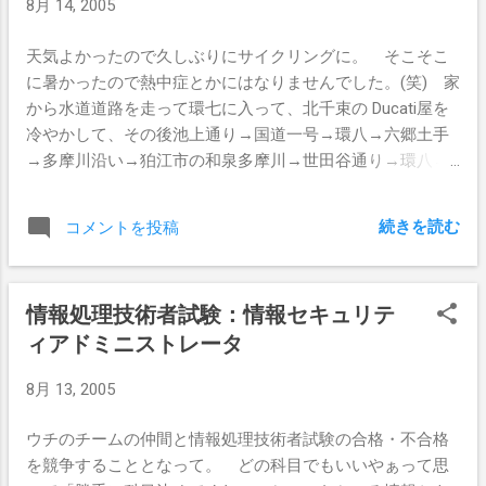
8月 14, 2005
天気よかったので久しぶりにサイクリングに。 そこそこ
に暑かったので熱中症とかにはなりませんでした。(笑) 家
から水道道路を走って環七に入って、北千束の Ducati屋を
冷やかして、その後池上通り→国道一号→環八→六郷土手
→多摩川沿い→狛江市の和泉多摩川→世田谷通り→環八→
八幡山→甲州街道→環七→水道道路→初台というコースで
約50km。 ほんの少し日焼けしました。 帰りの甲州街道で
続きを読む
コメントを投稿
なのですが、底部がすんげぇ汚れていて、ジュラルミンの
すんげぇバニアケースつけて、ごっついオッサンが載った
バイクが4台ぐらいで走っていたのです。 追い越されたと
情報処理技術者試験：情報セキュリテ
きに見えたのが、正方形のユーロナンバー。 例の青色に
ィアドミニストレータ
星マークもついていました。 MZって書いてあったのです
がどこなのでしょうか。 というか日本っでユーロナンバ
8月 13, 2005
ーのまま走ってよいのでしょうか？自賠責入っているので
しょうか？という疑問が。 バイクの車種なのですがヤマ
ウチのチームの仲間と情報処理技術者試験の合格・不合格
ハのXJRでした。 ヨーロッパでも日本車人気高いのでし
を競争することとなって。 どの科目でもいいやぁって思
ょうかねぇ。