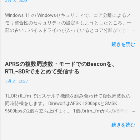
2月 07, 2023
マリポイントを明示しながら、私なりの解説
を書いてみる。 基本的な構成 RS-BA1を使う場
Windows 11 の Windowsセキュリティで、コア分離によるメ
合は、下記のこれらものが必要である ICOMの
モリ整合性のセキュリティの設定をしようとしたところ、一
無線機。 今回は私が持っているIC-7300を使
部の古いデバイスドライバが入っているとコア分離ができな
う。 無線機側(サーバ側) のWindows PC。 今
いとのことでした。私の環境では、パケットキャプチャなど
回はちょっと古いIntel NUCにWindows 10 Pro
続きを読む
で利用する Win10Pcap.sys が入っているためにコア分離がで
を入れて使っている。 TPMとか入っているの
きないとエラーが出ておりました。 アンインストールのプロ
でBitLockerのDisk暗号化もでき、遠隔地で盗難
グラムなどを走らせてもアンインストールできなかったの
にあってもデータ流出の危険性が少ないかな
APRSの複数周波数・モードでのBeaconを、
で、どのように実行すればよいのか調べながら実施しまし
と思って。 操作側 (クライアント側) の
RTL−SDRでまとめて受信する
た。結論としては pnputil というコマンドを用いればよかった
Windows PC。 今回は手元にあるマウスコンピ
7月 21, 2023
です。 まずは管理者権限でTerminalを実行します。
ュータのWindows 11が入ったPC 操作側で音声
Windows terminal をインストールした環境でしたので、
を使った交信を行うならば、相応なマイクな
TL;DR rtl_fm ではスケルチ機能を組み合わせて複数周波数の
PowerShellが起動しました。 適当なファイルに、現在インス
ど。 そして、リモート操作を行うソフトウェ
同時待機をします。 DirewolfはAFSK 1200bpsとGMSK
トールされているドライバを書き出す。 pnputil /enum-
アであるRS-BA1。 RS-BA1はサーバ側・クラ
9600bpsの2個を立ち上げます。 1個のrtm_fmからの標準出力
drivers > inf.txt # 上記のファイルから win10pcap を探し出す
イアント側の両方にインストールする。 私の
を2個のDirewolfの標準入力に渡すため、tee などを使いま
notepad.exe inf.txt 下記のよう場所があったので、ここから公
理解した無線機からサーバPC、クライアント
続きを読む
す。 コマンドはこのようになりました。 #!/bin/bash
開名が oem131.inf であるとわかりました。 公開名:
PCまでの流れはこの様になっている。 無線機
thisdir="$(dirname $0)" direwolf_conf="$thisdir/direwolf.conf" (
oem131.inf 元の名前: win10pcap.inf プロバイダー名:
内では、USB Hubの先にUSB SerialとUSB Audio