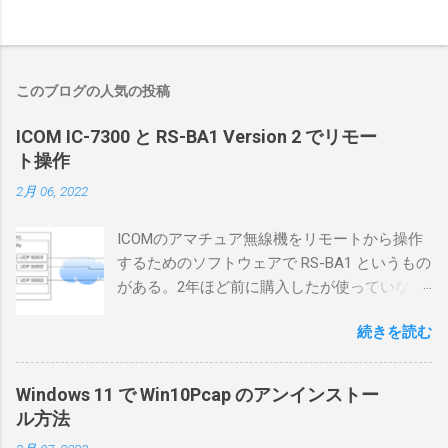
このブログの人気の投稿
ICOM IC-7300 と RS-BA1 Version 2 でリモー
ト操作
2月 06, 2022
ICOMのアマチュア無線機をリモートから操作
するためのソフトウェアで RS-BA1 というもの
がある。2年ほど前に購入したが使っていなか
ったが、そろそろ稲取サイトに電源を引こう
続きを読む
としているので、リモートから操作できる無
線局構築のために、真面目に使ってみること
にした。 市販のソフトウェアだから簡単に動
Windows 11 で Win10Pcap のアンインストー
くだろうと思ったのだが、ちっともそんなに
ル方法
簡単につながらなかった。ということで、ハ