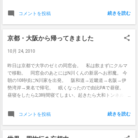
ンドよりPB製品のほうが安くなっていたそうだ。 ここで
設定したPB商品のFOBが、採算的によくない商品だったと
続きを読む
コメントを投稿
のこと。 で、最初の頃はPB商品の受注をしたため稼働率が
上がったそうなのだが、PB商品の店頭小売価格が自社ブラ
ンド商品より安くなったため、お客さんがPB商品ばかりを
京都・大阪から帰ってきました
買うようになった。 その他、他メーカーも安く売り出し
たりと値下げ傾向になったこともあり、最終的には利幅の
10月 24, 2010
ある自社ブランド商品が売れず、PB商品ばかりを作ること
となり、利幅が少ないために自転車操業となり、倒産した
昨日は京都で大学のゼミの同窓会。 私は飲まずにクルマ
とのこと。 「安く売るな」という言葉あったりするのだ
で移動。 同窓会のあとにはN川くんの新居へお邪魔。 今
が、最近のクーポンサイトの話を Chikirin さんが書いていた
朝の10時頃にN川家を出発。 阪和道→近畿道→名阪→伊
ので思い出した。
勢湾岸→東名で帰宅。 眠くなったので由比PAで昼寝。
昼寝をしたら2,3時間寝てしまい、起きたら大和トンネル先
頭の渋滞が20kmとのこと。 あぁやっちゃったｗ その後は
チンタラと走って、21時頃に帰宅。
続きを読む
コメントを投稿