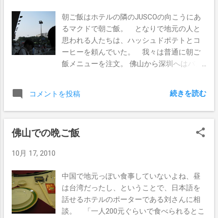
朝ご飯はホテルの隣のJUSCOの向こうにあ
るマクドで朝ご飯。 となりで地元の人と
思われる人たちは、ハッシュドポテトとコ
ーヒーを頼んでいた。 我々は普通に朝ご
飯メニューを注文。 佛山から深圳へはバス
で移動。 深圳の龙华(龍華)というところま
でのチケットを購入。 龙华はバスの途中
続きを読む
コメントを投稿
停車駅となっているため、おりるタイミン
グが重要。 でここで問題発生。 龙华近く
の高速道路出口で、バスが他のクルマとの
佛山での晩ご飯
接触事故発生！ 運転手に「我想去龙华」
とか言ったところ、とりあえず事故ってか
10月 17, 2010
らすぐのところで下ろされた。 そこから
訪問先の工場の営業さんに電話して、タク
中国で地元っぽい食事していないよね、昼
シーに乗れ！と言われたので、また流しタ
は台湾だったし、ということで、日本語を
クシーを拾って、また営業さんに電話し
話せるホテルのポーターである刘さんに相
て、営業さんにタクシー運転手に行き先を
談。 「一人200元ぐらいで食べられるとこ
告げて貰う。 タクシーに乗って気づいた