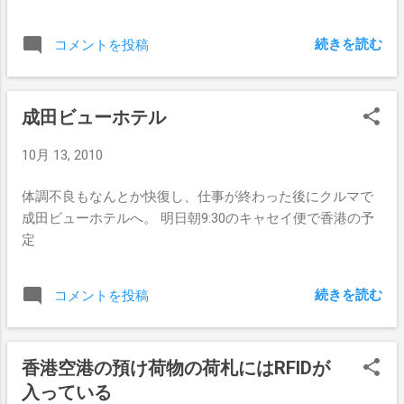
通のフィッシュカレー。 ココナッツが効
龍半島のチムサーチュイ側の海岸から見る
いていて美味しかった。 香港空港を e-
のがよいでしょう。 夜8時のライトアップ
続きを読む
コメントを投稿
Channel で入国すると滞在可能期間などが
イベントが終わる前にさっさとバス停に戻
書かれた紙が出て来ます。 シールじゃな
ってバスに乗る。 ちょうどセントラル行
かったのね。 成田を指紋認証で出国し、
きの緑の小巴(ミニバス)が居たので乗ってみ
成田ビューホテル
香港空港を e-Channel で入出国し、指紋認
た。 噂通りに法定速度を守っている感じ
証で帰国すると、パスポートのスタンプ0個
がしない。 車内には速度表示をする電光
10月 13, 2010
で旅行できちゃうね。。 このあと、Asia
掲示板があるのだが、どう考えても香港の
World Expo のイベントに訪問。 Lisaとあ
法定速度がそんなに大きい数字になってい
体調不良もなんとか快復し、仕事が終わった後にクルマで
う約束をしていたのだが、Sherryに加えて
るとは思えないような速度で快調に走って
成田ビューホテルへ。 明日朝9:30のキャセイ便で香港の予
Jermy まで居た。 思わぬ再会。 ってか
いく。 お値段はKMBなどの2階建てバスよ
定
まだ2週間しか建っていないぞｗ いつもの
り安い。 下山時のコーナーの運ちゃんの
BP International House にチェックインし、
ライン取り、ブレーキングなどは上手だっ
軽く休憩をしてから、晩ご飯＋モンコック
続きを読む
コメントを投稿
た。 ミニバスといえば、元々は白バス運行
先達広場＋深水埗の電脳ビルと露天へ。 晩
だったが文化大革命時の大規模スト中にも
ご飯はJordanの屋台。 シャコとかカニを
運行したという恩から認可され、安全対策
注文。 Jordanの屋台は、今までの情報で
香港空港の預け荷物の荷札にはRFIDが
のためにスピード表示をするようになった
は、衛生上危ない、割高だから地元の人間
が、チンタラ走っていると客からブーイン
入っている
は行かない、などと悪評判ばかり聞いてい