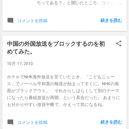
ろってある？」と聞いたところ、コンシェ
のだが、タクシーでワンメーターの距離、
ルジュと話を付けてくれて、海鮮料理のお
つまり2.6km以内だった。 訪問先の工場に
店を紹介してもらった。 お店に入って一発
到着したところ、社長が「お昼ご飯に行こ
続きを読む
コメントを投稿
目。 まったく英語が通じない。 やっと
う！」ということになったので、お昼ご
中国らしくなってきた。 筆談で紙に書いて
飯。 日本料理と中華料理のどちらがよい
貰った文章を、暗号を解読するかの如く読
か？と聞いてきたので、当然中華料理を
中国の外国放送をブロックするのを初
解してみたところ、「一人1元で個室にな
ｗ だって中国で日本料理が美味しい可能
めてみた。
り、お茶のサービス」とのこと。 一人1元
性なんてほとんどないし、中華料理のほう
ならば良いかってことで「OK了！」と言っ
がマトモだ期待していたし。 連れて行って
10月 17, 2010
て個室になる。 エビ。 注文するときにグ
貰ったお店がひたすら牛肉料理が出て来
ラムで注文する。 200gぐらい欲しかった
た。 牛のホルモンがいろいろ出て来て、
ホテルでNHK海外放送を見ていたとき、「こどもニュー
ので紙に「0.2公斤」とか書いたところ「0.4
ミノとかのこんな料理があるのかぁ、と感
ス」でノーベル平和賞の報道が始まってすぐに、NHKの画
斤」と書いてきた。 意味が通じたのかど
心。 ただ野菜がそろそろ食べたい時期に
面がブラックアウト。 それからしばらくして別のテーマ
うか分からず、結局エビをかごに入れて貰
なっていたｗ その後、工場見学と商品サン
になったら番組放送が再開、という具合だった。 あまりに
い、「もっと減らして」という体を使った
プルの受け取りをして、社長の車で深圳の
も分かりやすい放送中断で、かえって気になるね。
ジェスチャーをして、目的の重さに。 上海
民治というところまで送って貰って、そこ
蟹。 ちゃんと本物の札がついていた。 蒸
からタクシーで今晩の宿のインターコンチ
した蛙。 プリプリしていて美味しかっ
続きを読む
コメントを投稿
ネンタル深圳まで移動。 深圳のインターコ
た。 キュウリの炒め物。 さっぱり塩味で