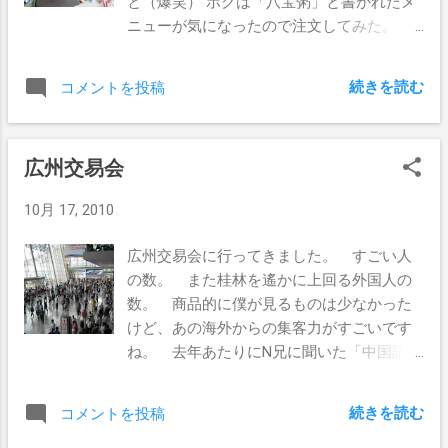
と（爆笑） ボクは「八宝粥」と書かれたメ
いたところ米国とかにも居たことがあるん
ニューが気になったので注文してみた。
だって。 いまは深圳で自動車部品の販売
出てきたのは缶。 食べてみたら、日本の
とかをしているとのこと。 中国人にとって
ぜんざいみたいな味がした。 一緒に頼ん
は、1日300元を払ってでも入りたいイベン
続きを読む
コメントを投稿
だのが甘い飲み物だったので、さすがに全
トなのですね。
部食べきれなかったけど。。
広州交易会
10月 17, 2010
広州交易会に行ってきました。 すごい人
の数。 また桂林を遙かに上回る外国人の
数。 商品的に僕が見るものは少なかった
けど、あの海外からの集客力がすごいです
ね。 去年あたりにN兄に聞いた「中国語が
話せないと商談が辛いかも」っていう件で
すが、交易会に出展されている業者さんは
続きを読む
コメントを投稿
みなさん英語が通じました。 日本から来