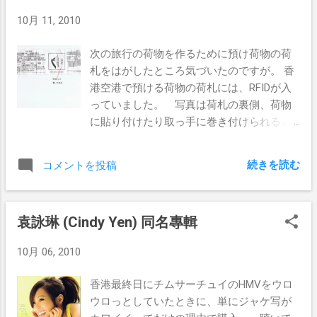
グが出るとか、おもしろい話ばかりの乗り
たのだが。 実際に行ったところ割高では
10月 11, 2010
物です。
あるが美味しかった。 というかお客のほ
とんどが外国人だった。 これまた毎度お馴
次の旅行の荷物を作るために預け荷物の荷
染みの許留山でマンゴープリン！ またいつ
札をはがしたところ気づいたのですが。 香
もの深水埗の電脳街。 この後に露店街に
港空港で預ける荷物の荷札には、RFIDが入
行って ttg さんはハチソン3GのSIMカードを
っていました。 写真は荷札の裏側、荷物
購入。 夜食はジャージャン麺
に貼り付けたり取っ手に巻き付けられると
内側になる部分です。 写真の右側にある
線みたいなのがRFIDです。 ネットで調べて
続きを読む
コメントを投稿
みたところ、空港での荷物管理で、ベルト
コンベアに載った荷物に付いているバーコ
ードを1メートル離れたところから読み取る
袁詠琳 (Cindy Yen) 同名專輯
ことがあるらしく、曲がっていたりして読
めないこともあるんだそうで。 RFIDなら
10月 06, 2010
ば電波で通信するだけなので、バーコード
のときのような不便さはありませんね。 い
香港最終日にチムサーチュイのHMVをウロ
ままで全然気づきませんでした。 他の空
ウロっとしていたときに、単にジャケ写が
港はどうなのでしょうか。