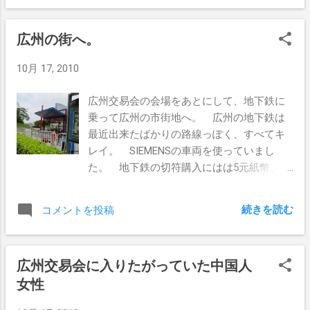
ンチネンタルも、やはり中国とは思えない
美味しかった。 老酒。古越龍山。 THさん
ような空間。 世界中、おなじクオリティ
に「ぬる燗で砂糖付きで注文してよ」とか
になっているのでしょうね。 ここは海賊
広州の街へ。
言われたのですが「そんな難しい表現、中
がテーマとなっている模様。 中国で海賊
国語に訳せません！」とか言って、常温・
10月 17, 2010
っていうと、CDなどの海賊版しか思いつか
砂糖なしでいくことに。 砂糖無くても美
ないぞｗ 部屋のお風呂は豪華で、ノベ
味しく呑んでいただけたと思います。 デザ
広州交易会の会場をあとにして、地下鉄に
ルティーの牛が居た。 ホテルで一休みした
ートまで付いてきた。 メロンとなに
乗って広州の市街地へ。 広州の地下鉄は
後には、华强北の電気街を散策。 ttgさ
か。 あとココナッツミルク。 お会計をし
最近出来たばかりの路線っぽく、すべてキ
ん、THさん曰く「若者が多い」とのこ
てみてびっくり。 3人で散々食べて338元
レイ。 SIEMENSの車両を使っていまし
と。 どうみても20歳代と思われる若者ば
で4千円ぐらい。 コストパフォーマンス最
た。 地下鉄の切符購入にはは5元紙幣、10
かり。 日本の電気街ではあり得ない風景
強でございました。
元紙幣が利用できます。 チケットの代わ
ですね。 また女の子はオシャレをがんば
りに丸いトークンが出てくるのは深圳と同
ってかわいい服を着ているのだが、男がダ
続きを読む
コメントを投稿
じ。 僕らが行くところといえば電気街。
サダサなのは、どこの国に行っても同じな
ってことで体育中心駅の近くにあった電脳
のですかね。 ttgさんが华强北のSEGビルを
城へ。 街角ではお巡りさんが交通整理を頑
見ていたときの動きの機敏さはびっ...
広州交易会に入りたがっていた中国人
張っています。 昼ご飯は、餅米っぽいもの
女性
を蒸したモノ、肉、野菜という構成。 お
茶の高いのを頼んだら、目の前でサーブし