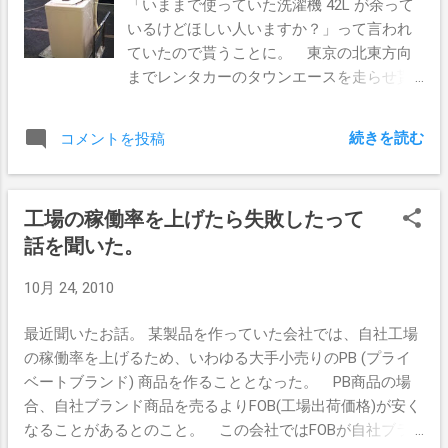
「いままで使っていた洗濯機 42L が余って
いるけどほしい人いますか？」って言われ
ていたので貰うことに。 東京の北東方向
までレンタカーのタウンエースを走らせ貰
いに行って、ウチで使っていた14年ものの
洗濯機を回収し、近所のヤマダ電機へリサ
続きを読む
コメントを投稿
イクル処分に持っていく。 写真は旧洗濯機
をヤマダ電機に持ち込んだところ。 NEC
製。 とっくの昔にNECは白物家電を作る
工場の稼働率を上げたら失敗したって
のをやめていますね。 14年間、おいらの臭
話を聞いた。
いパンツ・シャツ類を洗ってくれてありが
とう。
10月 24, 2010
最近聞いたお話。 某製品を作っていた会社では、自社工場
の稼働率を上げるため、いわゆる大手小売りのPB (プライ
ベートブランド) 商品を作ることとなった。 PB商品の場
合、自社ブランド商品を売るよりFOB(工場出荷価格)が安く
なることがあるとのこと。 この会社ではFOBが自社ブラ