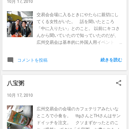
10月 17, 2010
てくれた。 お昼ご飯のあとには地下鉄＋タ
クシーで佛山のホテルへ。 地下鉄車内
交易会会場に入るときにやたらに親切にし
で、赤ちゃんを抱えた母親が乗ってきたと
てくる女性がいた。 話を聞いたところ
きに、若い女の子がその母親に席を譲っ
「中に入りたい」とのこと。 以前にキコさ
た。 文化レベルが高くなっているのか！
んから聞いていたので知っていたのだが、
広州交易会は基本的に外国人用イベント
で、中国人は外国人のアテンドとして入場
できるとのこと。 キコさんが入場すると
続きを読む
コメントを投稿
きには、当日広州に来ている外国人に連絡
をして入場したんだって。 そんな事情もし
っていたので、軽く会場の入り方などを教
八宝粥
えて貰うためにも一緒に入ることに。 ん
で中国人が会場に入るには1日350元、5日通
10月 17, 2010
しのチケットが1500元とのこと。 メチャ
高い！ ちなみに外国人は事前の登録をし
広州交易会の会場のカフェテリアみたいな
て招待を受ければ無料、当日申し込んで参
ところで小食を。 ttgさんとTHさんはサン
加日数に関係なく100元といったところ。
ドイッチを注文。 クソまずかったとのこ
この女性、上手な英語を話してくる。 聞