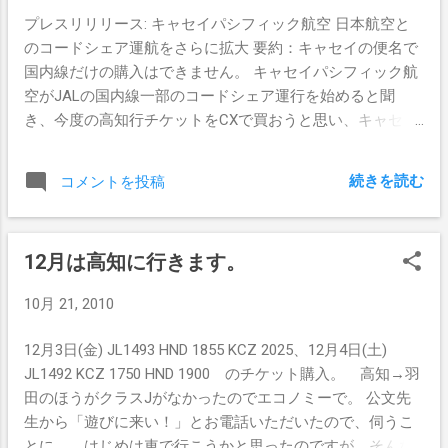
プレスリリリース: キャセイパシフィック航空 日本航空と
のコードシェア運航をさらに拡大 要約：キャセイの便名で
国内線だけの購入はできません。 キャセイパシフィック航
空がJALの国内線一部のコードシェア運行を始めると聞
き、今度の高知行チケットをCXで買おうと思い、キャセイ
ホリデーに電話して聞いてみた。 キャセイホリデーさん曰
く、国際線のキャセイ便と一緒に国内線のチケットを買う
続きを読む
コメントを投稿
時にキャセイの便名でチケットを販売できるが、国内線だ
けを日本国内で購入する場合にはキャセイの便名で購入で
きない、とのこと。 ってことで今度の高知行はJALのWeb
12月は高知に行きます。
サイトで購入した。 飛行機乗るときにアジアマイルに登
録してもらうようにしようっと。
10月 21, 2010
12月3日(金) JL1493 HND 1855 KCZ 2025、12月4日(土)
JL1492 KCZ 1750 HND 1900 のチケット購入。 高知→羽
田のほうがクラスJがなかったのでエコノミーで。 公文先
生から「遊びに来い！」とお電話いただいたので、伺うこ
とに。 はじめは車で行こうかと思ったのですが、そんな