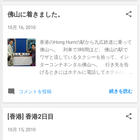
たというと、何人か日本語を習ったことが
あるという方も居たりして。 下のフロアに
佛山に着きました。
移動してバイク見学。 SUKIDA というブ
ランドのバイクがあり、跨がらせて貰っ
10月 16, 2010
た。 値段を聞いたら、日本人感覚からす
るとびっくりするほど安い値段。 修理部
香港のHong Humの駅から九広鉄道に乗って
品も注文すれば日本に発送できる、とのこ
佛山へ。 列車で3時間ほど。 佛山の駅で
と。 このメーカーでは 250cc までのバイ
ワザと流しているタクシーを拾って、イン
クを製造しているそうで。 大型自動二輪
ターコンチネンタル佛山へ。 行き先を告
免許を持っていて、なんて話をしたら、日
げるときにはホテルに電話してホテルの人
本のバイクってすごいんだよね、っと営業
にタクシー運転手さんと話しをつけてもら
さん談。
ったり。 最初に入ろうとした部屋がダブル
続きを読む
コメントを投稿
ベッド＋エクストラベットになりそうだっ
たのですが、男3人でそれはキツいってこと
で、ゴネまくって更に広いスイートルーム
[香港] 香港2日目
にエクストラベッドを2つ。 部屋がメチャ
広い。 変更されたスイートルームがウヒョ
10月 15, 2010
ーってぐらいに広かった。 軽くお腹が空い
たので、ラウンジでまったり軽食。 まっ