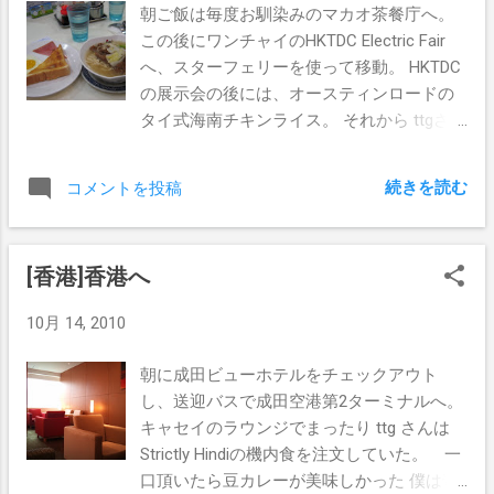
朝ご飯は毎度お馴染みのマカオ茶餐庁へ。
たりと雑談。 その後、隣のジャスコにお買
この後にワンチャイのHKTDC Electric Fair
い物。 4FにSPAとかがあったので、どんな
へ、スターフェリーを使って移動。 HKTDC
ものか確認するために行ってみた。 ８０
の展示会の後には、オースティンロードの
分1,000元という、いままでに見たことのな
タイ式海南チキンライス。 それから ttgさ
いような値段のマッサージがあったので受
ん、THさんはホテルで休憩、オイラはお散
けてみた。 最初は60分800RMBにしてみよ
歩。 Airport Express 九龍駅にある Elements
うかと思ったのだが、受付の老板に「80分
続きを読む
コメントを投稿
の中をウロウロと。 HMVでまたCDをジャ
のほうがいいよ～」とか言われたので、つ
ケ写買い。 中にスケート場があってびっ
いつい乗ってしまった。 徹底的に全身マ
くり。 西九龍駅は絶賛建設中。 春節のと
ッサージして貰ってすっきり:D
[香港]香港へ
きにはガラーンとした空き地だったのに
ね。 深圳経由の鉄道駅ができるそうで
10月 14, 2010
す。 周りは埃っぽいです。 香港観光での
毎度お馴染みのビクトリアピーク。 夜に
朝に成田ビューホテルをチェックアウト
来るのは22年ぶり。 デジカメのロングシ
し、送迎バスで成田空港第2ターミナルへ。
ャッターモードを使って撮影。 8時からの
キャセイのラウンジでまったり ttg さんは
音楽に合わせて点灯するイベントですが、
Strictly Hindiの機内食を注文していた。 一
ビクトリアピークからは全く何をやってい
口頂いたら豆カレーが美味しかった 僕は普
るのか分からない状態でした。 夜8時は九