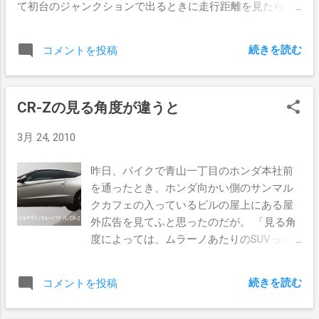
て初台のジャンクションで出るときに走行距離を見たら、
average などのシステムの状態を記録してグラフにするな
だいたい3kmぐらいでした。 まぁそんな感じ。
どの機能が実装されていないので、機能としては監視→通
知のみ。 Munin http://munin-monitoring.org/ 性能測定対象
続きを読む
コメントを投稿
(munin-node) のシステムの状態の数値を muninサーバが取
得、記録し、グラフにする機能。 よい点 インストールが簡
単。 測定対象ホストに munin-node にインストールし
CR-Zの見る角度が違うと
て、muninサーバのIPアドレスを接続元ホストのルールに追
加するだけ。 muninサーバでは測定対象ホストのリストを
3月 24, 2010
書くだけ。 性能測定対象が豊富。 Apache HTTPDの
mod_status の結果や、MySQLのスレッド数や slow query
昨日、バイクで青山一丁目のホンダ本社前
の数などを測定できるぐらいに、かなり至れり尽くせりな
を通ったとき、ホンダ向かい側のサンマル
状態。 よくない点 性能測定の結果を取得し...
クカフェの入っているビルの屋上にある屋
外広告を見てふと思ったのだが。 「見る角
度によっては、ムラーノあたりのSUVっぽ
い形しているなぁ」 全高が低くても全長が
短いために、そう見えてしまう。 今までの
続きを読む
コメントを投稿
常識で見るとスポーツカーって平べったい
イメージが強いのだが。 空気抵抗は先端