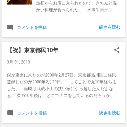
最初からお店に入られたので、きちんと温
に「自分でやれば」という意見は初めて聞いた。（笑） そ
かい料理が食べられた。 水煮牛肉が美味
の後、22:30頃に実家を出発して、東京には翌日の3時頃到
しかったです。 その他、麻婆豆腐、ピー
着しました。 特に渋滞などは無かったのですが、アッチ
タン豆腐、豚肉のニンニクソース などな
コッチでの休憩で20分ずつ寝たりしていた。 サマータイヤ
続きを読む
コメントを投稿
どを注文。 締めに甘いものもいただきま
に戻しました。 いま装着している Potenza RE050 の速度
した。 N兄のおかげで、四川料理の美味し
インデックスがYなので300km/hまで大丈夫ってこともあ
いメニューが分かるようになり、メニュー
り、高速道路でツイツイ調子に乗って速い車に付いていっ
【祝】東京都民10年
選びもスムーズに:D 食事を食べていたら、
ても、速度取り締まり以外は安心なのですが。。 スタッ
隣の席から「横ちゃん？」って声が。 見
ドレスタイヤより燃費が悪く、ロードノイズもうるさくな
3月 01, 2010
たらT兄でビックリ！ T兄も池袋方面で食
りました。（笑） 次回はもうちょい静かで燃費のよいタ
事となり、ちょうど美味しい中華料理があ
イヤにしようっと。
僕が東京に来たのが2000年2月27日、東京都品川区に住民
るってことで、知音食堂に来られたそうで
登録したのが2000年2月29日。 ってことで丸10年経ちま
す。 T兄が東京の反対側に引っ越しされた
した。 当時は武蔵小山の狭い家に引っ越したんだよな
ので、お会いする機会が減ってしまうかな
ぁ。 次の10年後は、どこでナニをしているのだろうか。
なんて思っていた矢先の再会で、ビックリ
うれしかったです。
続きを読む
コメントを投稿