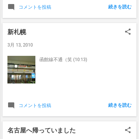
出ていない感じで残念。 札幌駅から千歳空港に、またJRに
続きを読む
コメントを投稿
乗ることとなったのだが、千歳空港まで各駅停車になって
いたので、何時間かかったか不明。 千歳空港に15時頃に
ついて、JAL のカウンターでチケットを早い時間に変えて
新札幌
くれないか交渉したところ、「今のチケットをキャンセル
して7千円ぐらい返ってきて、3万円ぐらいの正規料金のチ
3月 13, 2010
ケットを買っていただくことに。。」とかいうこと言わ
れ、また意気消沈。 どーしようもないので、ラウンジで5
函館線不通（笑 (10:13)
時間ほど読書していました。 途中、大泉洋がよく行くとい
われていた寿司屋に行ったのだが。。 美味しいことは確
かだが、値段が空港価格。 東京でもコレ以下の値段で同
じぐらいの味のモノが食べられるよ、とか思った次第。 帰
りの飛行機が21:15発で、出発時に「発電する補助動力から
異常が。。」とか言いだし、出発遅れる。 寒くてエンジ
続きを読む
コメントを投稿
ンがかからないって、、ウチのバイクみたいだｗ これほど
行って面白くなかった旅行も久しぶりだった。 ってかト
ラブルは全てJALとJR北海道が持ってくれたと思うと、オ
レの不運を全て被ってくれたのかも。（笑）
名古屋へ帰っていました