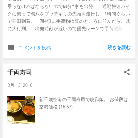
乗らなければならないので6時に家を出発。 通勤快速バイ
クに乗って環八をブッチギリの先頭を走行し、1時間ぐらい
で羽田到着。 7時頃に手荷物検査のところに並んだら、既
に大行列。 出発時刻が近いので優先レーンで手荷物検査
を受けたのだが、検査後に搭乗口に行ったらファイナルコ
ールで名前呼び出されてたし。。 飛行機に乗って茶菓子の
続きを読む
コメントを投稿
時間、お菓子をオレに渡すの忘れてるし。。 食い物の恨
みは激しい人なので、意気消沈。 千歳空港に着いてから札
幌駅に移動するために快速エアポートに乗務。 電車は順
千両寿司
調に走っていたのだが、新札幌駅で信号機故障のため停
止。 ちょうど地下鉄の駅があったので、地下鉄に乗り換
3月 13, 2010
えて札幌駅へ移動。 いい加減クタクタなので、昼ご飯を食
べて帰ることに。 ビックカメラの上にラーメン屋がいっ
新千歳空港の千両寿司で晩御飯。 お値段は
ぱいあるってコトなので行ってみたのだが、お台場のラー
空港価格 (16:57)
メン屋をイッパイ集めたイベント会場みたいな雰囲気で、
こういうところで美味しいラーメンを食べた覚えがないの
で、また意気消沈。 でビックカメラの向かいのラーメン
屋に行ったところ、オッチャンの手際が悪く、本来の味が