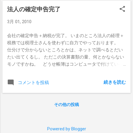
法人の確定申告完了
3月 01, 2010
会社の確定申告＋納税が完了。 いまのところ法人の経理＋
税務では税理士さんを使わずに自力でやっております。
仕分けで分からないところとかは、ネットで調べるとだい
たい出てくるし。 ただこの決算書類の量、何とかならない
モノですかね。 どうせ帳簿はコンピュータで付けている
ので、総勘定元帳や資産台帳の国税庁フォーマットとか作
って、それをピロピロと流すような形式にすれば、紙を使
続きを読む
コメントを投稿
わなくても、いちいち国税さんが調査にこなくても、詳細
まで調べられるのに。 また都税の申告とかも面倒ね。 計
算すべき項目が多すぎ。 地方税に関しては地方ごとに差
その他の投稿
別化を図りたいのだろうけど、国税とは違う切り口でさら
に計算を要求してくるもんだから、更に面倒。 一応大学で
は簿記を勉強してきたので、仕分けや決算までは別に困っ
てもいないのだが、提出書類の量などが面倒くさすぎ。
Powered by Blogger