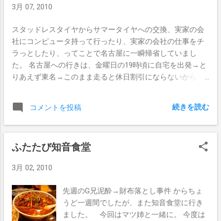
3月 07, 2010
スタッドレスタイヤからサマータイヤへの交換、実家の会
社にコンピュータ持って行ったり、実家の会社の仕事をチ
ラっとしたり、ってことで名古屋に一瞬帰省していまし
た。 名古屋への行きは、金曜日の19時頃に自宅を出発→と
りあえず東名→このまま走ると休日割引にならないから、
厚木で一旦高速をおりる→小田原厚木道路で小田原→箱根
新道を上る→国道1号をダウンヒル→国道一号で富士ICまで
続きを読む
コメントを投稿
→東名に入る→名古屋ICで降りる→実家。 なコース。 土
曜日はマッタリと起きて、公認会計士の先生のところへお
邪魔したり、タイヤ交換してご飯食べて、実家の会社のPC
ふたたび知音食堂
をセットアップしようとしたところ、PCが Windows
Network に繋がらず断念。 公認会計士の先生に、僕の会
3月 02, 2010
社と個人の青色申告を、税理士先生や決算代行業者にお願
いした方がよいかを聞いたところ、僕の場合は「自分でで
先週のG兄泥酔→財布落とし事件 からちょ
きるウチは自分でやっておいてもよいのでは」といったご
うど一週間でしたが、また知音食堂に行き
意見を。 自分で決算＋申告するってことで、いろいろと
ました。 今回はマツ姉と一緒に。 今度は
理解する機会にもなるから、というご意見を。 有資格者