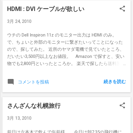
の鼻の形状でcd値が決まり、背が高くなる
HDMI : DVI ケーブルが欲しい
ことによる重心の高さは車幅やエンジン位
置、バッテリーの位置でカバーでき、ハン
3月 24, 2010
ドルのレスポンスは電動ステアリングやタ
イヤの扁平率と幅、サスペンションの設定
ウチの Dell Inspiron 11z のモニター出力は HDMI のみ。
などで調整できてしまう現代なのだろ
で、ちょいと外部のモニターに繋ぎたいってことになった
う。 平べったい==走って楽しいクルマで
ので、探してみた。 近所のヤマダ電機で見ていたところ、
ある、なんていう前提は時代遅れなのかも
だいたい3,500円以上なお値段。 Amazon で探すと、安い
ね。 ちなみに実物のCR-Zを見ると、CR-X
物でも2,800円といったところか。 楽天で探したら送料別だ
譲りな小さくてかわいいクルマです。 写真
けど 3月26日までの期間限定で540円 や 733円 とか発見。
は http://www.honda.co.jp/CR-Z/ より。
とりあえず2本ほど注文しておくか。
続きを読む
コメントを投稿
さんざんな札幌旅行
3月 13, 2010
前日は六本木で飲んで午前様。 今日は朝7:35の飛行機に