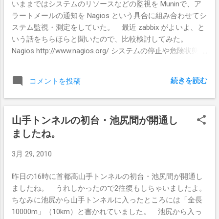
いままではシステムのリソースなどの監視を Muninで、ア
ラートメールの通知を Nagios という具合に組み合わせてシ
ステム監視・測定をしていた。 最近 zabbix がよいよ、と
いう話をちらほらと聞いたので、比較検討してみた。
Nagios http://www.nagios.org/ システムの停止や危険状態な
状態などを通知したり記録する機能を持っている。 仕組
みとしては、監視を行うホストから ping や TCP接続や
続きを読む
コメントを投稿
TCP/UDPを用いた通信を行い、設定した閾値によって
warning, critical, flapping, down などの判定を行い、これを
メールなどで通知したり記録する。 NRPE (Nagios
山手トンネルの初台・池尻間が開通し
Remote Pliugin Executor) を使うと、監視対象のマシン内で
ましたね。
Nagiosのプラグインが実行でき、監視サーバ1台に対して複
数の監視対象マシンを監視できる。 よい点 プラグインが豊
3月 29, 2010
富で、監視対象となる機能が多い。 Ubuntu や Fedora では
パッケージとして公開しているので、インストールが楽 よ
昨日の16時に首都高山手トンネルの初台・池尻間が開通し
くない点 設定が面倒。 設定時に、host, hostgroup, service,
ましたね。 うれしかったので2往復もしちゃいましたよ。
servicegroup, contact, contactgroup などがあり、これのリ
ちなみに池尻から山手トンネルに入ったところには「全長
レーションが理解できるまで手間取った。 設定をテキスト
10000m」（10km）と書かれていました。 池尻から入っ
ファイルで書かなければならないので、面倒 CPU load