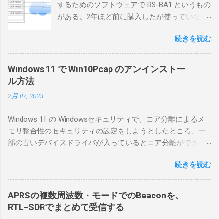
するためのソフトウェアで RS-BA1 というもの
がある。2年ほど前に購入したが使っていなか
ったが、そろそろ稲取サイトに電源を引こう
続きを読む
としているので、リモートから操作できる無
線局構築のために、真面目に使ってみること
にした。 市販のソフトウェアだから簡単に動
Windows 11 で Win10Pcap のアンインストー
くだろうと思ったのだが、ちっともそんなに
ル方法
簡単につながらなかった。ということで、ハ
2月 07, 2023
マリポイントを明示しながら、私なりの解説
を書いてみる。 基本的な構成 RS-BA1を使う場
Windows 11 の Windowsセキュリティで、コア分離によるメ
合は、下記のこれらものが必要である ICOMの
モリ整合性のセキュリティの設定をしようとしたところ、一
無線機。 今回は私が持っているIC-7300を使
部の古いデバイスドライバが入っているとコア分離ができな
う。 無線機側(サーバ側) のWindows PC。 今
いとのことでした。私の環境では、パケットキャプチャなど
回はちょっと古いIntel NUCにWindows 10 Pro
続きを読む
で利用する Win10Pcap.sys が入っているためにコア分離がで
を入れて使っている。 TPMとか入っているの
きないとエラーが出ておりました。 アンインストールのプロ
でBitLockerのDisk暗号化もでき、遠隔地で盗難
グラムなどを走らせてもアンインストールできなかったの
にあってもデータ流出の危険性が少ないかな
APRSの複数周波数・モードでのBeaconを、
で、どのように実行すればよいのか調べながら実施しまし
と思って。 操作側 (クライアント側) の
RTL−SDRでまとめて受信する
た。結論としては pnputil というコマンドを用いればよかった
Windows PC。 今回は手元にあるマウスコンピ