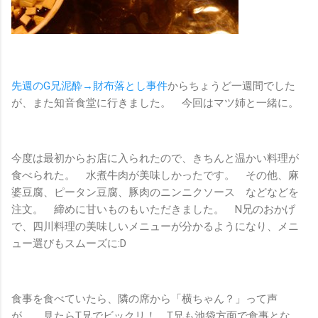
先週のG兄泥酔→財布落とし事件
からちょうど一週間でした
が、また知音食堂に行きました。 今回はマツ姉と一緒に。
今度は最初からお店に入られたので、きちんと温かい料理が
食べられた。 水煮牛肉が美味しかったです。 その他、麻
婆豆腐、ピータン豆腐、豚肉のニンニクソース などなどを
注文。 締めに甘いものもいただきました。 N兄のおかげ
で、四川料理の美味しいメニューが分かるようになり、メニ
ュー選びもスムーズに:D
食事を食べていたら、隣の席から「横ちゃん？」って声
が。 見たらT兄でビックリ！ T兄も池袋方面で食事とな