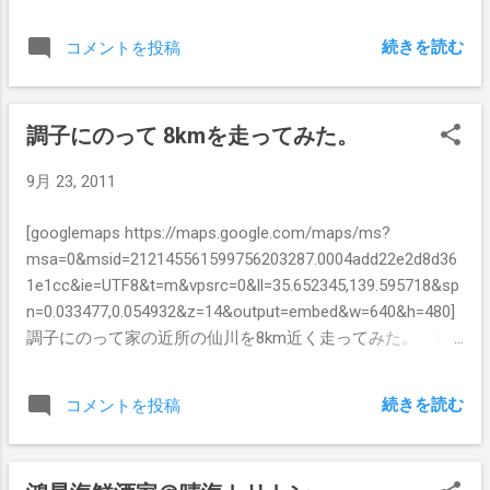
a&ll=36.518466,137.559814&spn=2.118984,3.
515625&z=8&output=embed&w=640&h=480]
続きを読む
コメントを投稿
八王子ラーメン「みんみん」を食べてから
青梅→松井田妙義へ。 碓氷峠の弓道を楽
しんでから軽井沢。 軽井沢からはマッタリ
調子にのって 8kmを走ってみた。
と国道18号を長野方面に走行。 更埴ICか
ら高速道路に乗り、本来ならば長野道→中
9月 23, 2011
央道で帰るところを逆走して、上信越道→
北陸道→東海北陸自動車道→東海環状→中
[googlemaps https://maps.google.com/maps/ms?
央道で帰ってきた。 この往復ドライブでガ
msa=0&msid=212145561599756203287.0004add22e2d8d36
ソリン代が１万円ぐらいかかって、全部で
1e1cc&ie=UTF8&t=m&vpsrc=0&ll=35.652345,139.595718&sp
1,000km以上走ったねｗ
n=0.033477,0.054932&z=14&output=embed&w=640&h=480]
調子にのって家の近所の仙川を8km近く走ってみた。 祖
師谷公園を出発し、北は京王線を越えて旧甲州街道、南は
小田急線を超えたあたりまで。 タイムとしては１時間を切
続きを読む
コメントを投稿
っているので、その辺の10kmマラソンには参加できそうで
すね。 調子にのって走ったせいか、右足が痛いですｗ 喫煙
していたときには2.5kmを走ると死にそうだったのが、禁煙