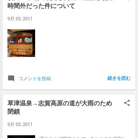
時間外だった件について
f=d&source=s_d&saddr=%E6%8C%87%E5%AE%9A%E3%81%
AE%E5%9C%B0%E7%82%B9&daddr=%E6%8C%87%E5%AE%9
9月 03, 2011
A%E3%81%AE%E5%9C%B0%E7%82%B9&geocode=FSJfIAIdd
sZSCA%3BFcgGIAIdzhhSCA&sll=35.669918,139.626017&ssp
n=0.049995,0.045662&vpsrc=6&hl=ja&dirflg=w&mra=dme&m
rsp=0&sz=14&ie=UTF8&t=m&ll=35.664549,139.621725&spn=
0.033472,0.054932&z=14&output=embed&w=640&h=480] 梅
ヶ丘からも5.6km [googlemaps https://maps.goo...
続きを読む
コメントを投稿
草津温泉→志賀高原の道が大雨のため
閉鎖
9月 03, 2011