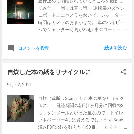
通行止めで閉鎖されているところを撮影し
てみた。 周りは真っ暗。 運転席のダッシ
ュボード上にカメラをおいて、シャッター
時間はカメラのおまかせで。 車のハイビー
ムでシャッター時間が2.5秒 車のロービーム
でシャッター5秒 ハザードだけつけてシャ
ッター20秒
続きを読む
コメントを投稿
自炊した本の紙をリサイクルに
9月 02, 2011
自炊（裁断→Scan）した本の紙をリサイク
ルに。 日経新聞の朝刊1ヶ月分に回収袋3
つ＋ダンボールといった量なので、トイレ
ットペーパー4つは貰えるでしょうｗ Scan
済みPDFの数を数えたら90冊。 たくさん