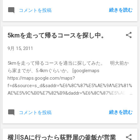
使ってみたところ、データ通信量が50MBで
続きを読む
コメントを投稿
した。 1ヶ月で100MB程度で、倍使っても
200MB程度と見積もってみます。 talking
Fair の料金体系としてはこのようになって
5kmを走って帰るコースを探し中。
いる。 申込時には 120日以内に1GBのデー
タ通信が出来る権利が付いており、9千円程
9月 15, 2011
度払った。 継続の場合には、下記の2つの
ようなプランがある。 オートチャージで30
5kmを走って帰るコースを適当に探してみた。 明大前か
日の間に1GBで3,100円 オートチャージまた
ら家までが、5.4kmぐらいか。 [googlemaps
は都度支払いで、120日有効 1GBで 8,350円
https://maps.google.com/maps?
通常の電話回線などの契約は 1,298円/月 先
f=d&source=s_d&saddr=%E6%8C%87%E5%AE%9A%E3%81%
ほどの見積もりでは1ヶ月で200MBなので、
AE%E5%9C%B0%E7%82%B9&daddr=%E6%8C%87%E5%AE%9
どう考えても120日1GBは使い切れません
A%E3%81%AE%E5%9C%B0%E7%82%B9&hl=ja&geocode=Fbt
ね。 ってことで、データ通信部分の費用
HIAIdEeVSCA%3BFcgGIAIdzhhSCA&sll=35.661634,139.6241
は 8,350円 / 4ヶ月 で 2,100円程度。 とか
続きを読む
コメントを投稿
76&sspn=0.071548,0.1157&vpsrc=6&dirflg=w&mra=ltm&ie=U
とか考えると月3,400円ですか。
TF8&t=m&ll=35.661062,139.624214&spn=0.033473,0.054932
&z=14&output=embed&w=640&h=480] 井の頭線の永福町か
横川SAに行ったら荻野屋の釜飯が営業
らは5.6km [googlemaps https://maps.google.com/maps?