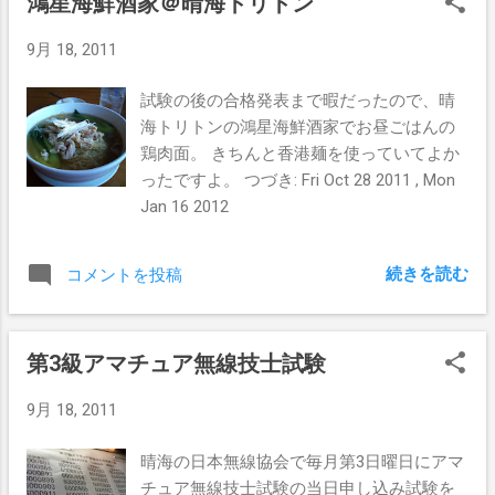
鴻星海鮮酒家＠晴海トリトン
してから3kmは余裕→5kmも思った以上にイケる→8kmも呼
吸的にはイケるが体にキタ、って具合。
9月 18, 2011
試験の後の合格発表まで暇だったので、晴
海トリトンの鴻星海鮮酒家でお昼ごはんの
鶏肉面。 きちんと香港麺を使っていてよか
ったですよ。 つづき: Fri Oct 28 2011 , Mon
Jan 16 2012
続きを読む
コメントを投稿
第3級アマチュア無線技士試験
9月 18, 2011
晴海の日本無線協会で毎月第3日曜日にアマ
チュア無線技士試験の当日申し込み試験を