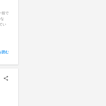
 一括で
かな
てい
を読む