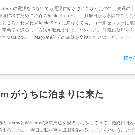
acBook の電源をつないでも電源供給がされなかったので、先週の
修理に出すために渋谷のApple Storeへ。 月曜日から不調でなん
たところ、わざわざApple Storeに来なくても、コールセンターに
、宅急便で送るって方法も取れますよ、とのこと。 昨晩に修理から
来たMacBook。 MagSafe部分の基盤を交換したとのこと。 それ
修理の時間が早すぎる。 Apple Store であり得ない・信じられない
て、「このMacにログインするためのパスワードを教えて欲しい」
続き
の。 んなもん教えられるわけ無いだろ。
illiam がうちに泊まりに来た
港のTimmyとWilliamが’東京周辺を観光しにやってきて、最終日は
泊まることに。 翌日に私が車で成田空港へ送っていくということで