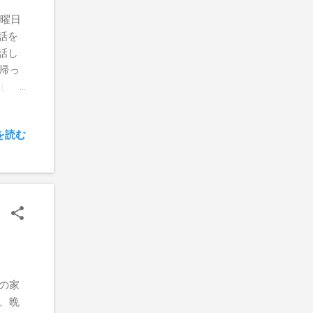
土曜日
て話を
電話し
帰っ
にして
質問と
という
を読む
私の家
、晩