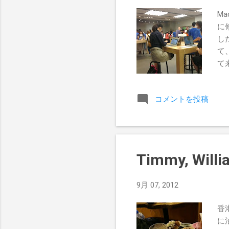
M
に
し
て
て
も
し
コメントを投稿
も
Timmy, W
9月 07, 2012
香
に