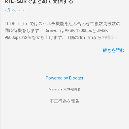
RTL−SDRでまとめて受信する
簡単につながらなかった。ということで、ハ
7月 21, 2023
マリポイントを明示しながら、私なりの解説
を書いてみる。 基本的な構成 RS-BA1を使う場
TL;DR rtl_fm ではスケルチ機能を組み合わせて複数周波数の
合は、下記のこれらものが必要である ICOMの
同時待機をします。 DirewolfはAFSK 1200bpsとGMSK
無線機。 今回は私が持っているIC-7300を使
9600bpsの2個を立ち上げます。 1個のrtm_fmからの標準出力
う。 無線機側(サーバ側) のWindows PC。 今
を2個のDirewolfの標準入力に渡すため、tee などを使いま
回はちょっと古いIntel NUCにWindows 10 Pro
続きを読む
す。 コマンドはこのようになりました。 #!/bin/bash
を入れて使っている。 TPMとか入っているの
thisdir="$(dirname $0)" direwolf_conf="$thisdir/direwolf.conf" (
でBitLockerのDisk暗号化もでき、遠隔地で盗難
rtl_fm -M fm -f 144.64M -f 144.66M -f 431.04M -p 36 -s 48000
にあってもデータ流出の危険性が少ないかな
-l 20 - | \ tee >(direwolf -c "$direwolf_conf" -r 48000 -D 1 -t 0 -
と思って。 操作側 (クライアント側) の
Powered by Blogger
B 1200 - | logger -t direwolf1)| \ direwolf -c "$direwolf_conf" -r
Windows PC。 今回は手元にあるマウスコンピ
48000 -D 1 -t 0 -B 9600 - | logger -t direwolf9) & 同じディレク
ュータのWindows 11が入ったPC 操作側で音声
Masaru YOKOI/横井勝
トリにおいてある direwolf.conf の中身は、このようになって
を使った交信を行うならば、相応なマイクな
います。 ADEVICE null null CHANNEL 0 MYCALL コールサイ
不正行為を報告
ど。 そして、リモート操作を行うソフトウェ
ン-10 IGSERVER asia.aprs2.net IGLOGIN コールサイン
アであるRS-BA1。 RS-BA1はサーバ側・クラ
Passcode PBEACON sendto=IG DELAY=0:30 EVERY=90:00
イアント側の両方にインストールする。 私の
SYMBOL="igate" overlay=R lat=34^46.02 long=139^02
理解した無線機からサーバPC、クライアント
alt=in_meter comment="Inatori 144.640MHz, 144.660MHz,
PCまでの流れはこの様になっている。 無線機