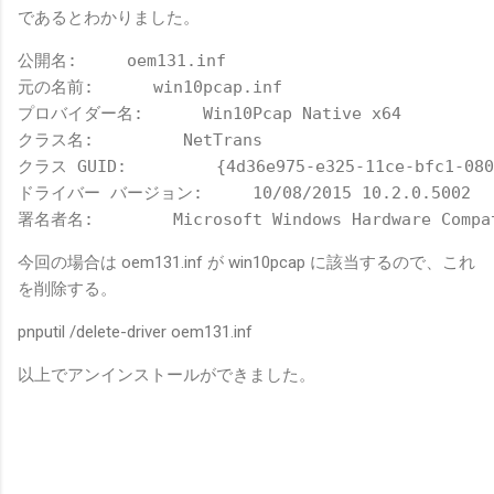
であるとわかりました。
公開名:     oem131.inf

元の名前:      win10pcap.inf

プロバイダー名:      Win10Pcap Native x64

クラス名:         NetTrans

クラス GUID:         {4d36e975-e325-11ce-bfc1-0800
ドライバー バージョン:     10/08/2015 10.2.0.5002

今回の場合は oem131.inf が win10pcap に該当するので、これ
を削除する。
pnputil /delete-driver oem131.inf
以上でアンインストールができました。