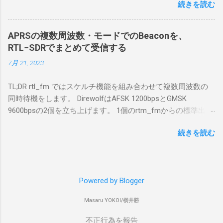
続きを読む
で利用する Win10Pcap.sys が入っているためにコア分離がで
を入れて使っている。 TPMとか入っているの
きないとエラーが出ておりました。 アンインストールのプロ
でBitLockerのDisk暗号化もでき、遠隔地で盗難
グラムなどを走らせてもアンインストールできなかったの
にあってもデータ流出の危険性が少ないかな
APRSの複数周波数・モードでのBeaconを、
で、どのように実行すればよいのか調べながら実施しまし
と思って。 操作側 (クライアント側) の
RTL−SDRでまとめて受信する
た。結論としては pnputil というコマンドを用いればよかった
Windows PC。 今回は手元にあるマウスコンピ
7月 21, 2023
です。 まずは管理者権限でTerminalを実行します。
ュータのWindows 11が入ったPC 操作側で音声
Windows terminal をインストールした環境でしたので、
を使った交信を行うならば、相応なマイクな
TL;DR rtl_fm ではスケルチ機能を組み合わせて複数周波数の
PowerShellが起動しました。 適当なファイルに、現在インス
ど。 そして、リモート操作を行うソフトウェ
同時待機をします。 DirewolfはAFSK 1200bpsとGMSK
トールされているドライバを書き出す。 pnputil /enum-
アであるRS-BA1。 RS-BA1はサーバ側・クラ
9600bpsの2個を立ち上げます。 1個のrtm_fmからの標準出力
drivers > inf.txt # 上記のファイルから win10pcap を探し出す
イアント側の両方にインストールする。 私の
を2個のDirewolfの標準入力に渡すため、tee などを使いま
notepad.exe inf.txt 下記のよう場所があったので、ここから公
理解した無線機からサーバPC、クライアント
続きを読む
す。 コマンドはこのようになりました。 #!/bin/bash
開名が oem131.inf であるとわかりました。 公開名:
PCまでの流れはこの様になっている。 無線機
thisdir="$(dirname $0)" direwolf_conf="$thisdir/direwolf.conf" (
oem131.inf 元の名前: win10pcap.inf プロバイダー名:
内では、USB Hubの先にUSB SerialとUSB Audio
rtl_fm -M fm -f 144.64M -f 144.66M -f 431.04M -p 36 -s 48000
Win10Pcap Native x64 クラス名: NetTrans クラス GUID:
がつながっている。USB Serialは無線機のマイ
-l 20 - | \ tee >(direwolf -c "$direwolf_conf" -r 48000 -D 1 -t 0 -
{4d36e975-e325-11ce-bfc1-08002be10318} ドライバー バージ
コンとつながり、CI-Vでのコマンドが交換で
Powered by Blogger
B 1200 - | logger -t direwolf1)| \ direwolf -c "$direwolf_conf" -r
ョン: 10/08/2015 10.2.0.5002 署名者名: Microsoft Windows
きる。USB Audioは無線機の受信音や送信時の
48000 -D 1 -t 0 -B 9600 - | logger -t direwolf9) & 同じディレク
Hardware Compatibility Publisher 今回の場合は oem131.inf が
変調音を送受信できるようになっている。 無
Masaru YOKOI/横井勝
トリにおいてある direwolf.conf の中身は、このようになって
win10pcap に該当するので、これを削除する。 pnputil
線機とつながるサーバ側のPCのでは、Remote
います。 ADEVICE null null CHANNEL 0 MYCALL コールサイ
不正行為を報告
/delete-driver oem131.inf 以上でアンインストールができまし