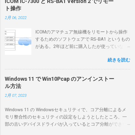
ICOM IC-7300 と RS-BA1 Version 2 でリモー
ト操作
2月 06, 2022
ICOMのアマチュア無線機をリモートから操作
するためのソフトウェアで RS-BA1 というもの
がある。2年ほど前に購入したが使っていなか
ったが、そろそろ稲取サイトに電源を引こう
続きを読む
としているので、リモートから操作できる無
線局構築のために、真面目に使ってみること
にした。 市販のソフトウェアだから簡単に動
Windows 11 で Win10Pcap のアンインストー
くだろうと思ったのだが、ちっともそんなに
ル方法
簡単につながらなかった。ということで、ハ
2月 07, 2023
マリポイントを明示しながら、私なりの解説
を書いてみる。 基本的な構成 RS-BA1を使う場
Windows 11 の Windowsセキュリティで、コア分離によるメ
合は、下記のこれらものが必要である ICOMの
モリ整合性のセキュリティの設定をしようとしたところ、一
無線機。 今回は私が持っているIC-7300を使
部の古いデバイスドライバが入っているとコア分離ができな
う。 無線機側(サーバ側) のWindows PC。 今
いとのことでした。私の環境では、パケットキャプチャなど
回はちょっと古いIntel NUCにWindows 10 Pro