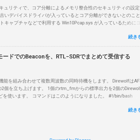
tLockerのDisk暗号化もでき、遠隔地で盗難にあってもデータ流出の
indowsセキュリティで、コア分離によるメモリ整合性のセキュリティの設
なと思って。 操作側 (クライアント側) の Windows PC。 今回
古いデバイスドライバが入っているとコア分離ができないとのこ
ウスコンピュータのWindows 11が入ったPC 操作側で音声を使っ
ャプチャなどで利用する Win10Pcap.sys が入っているために
らば、相応なマイクなど。 そして、リモート操作を行うソフトウ
ておりました。 アンインストールのプログラムなどを走らせても
-BA1。 RS-BA1はサーバ側・クライアント側の両方にインストール
続き
で、どのように実行すればよいのか調べながら実施しました。結
した無線機からサーバPC、クライアントPCまでの流れはこの様に
コマンドを用いればよかったです。 まずは管理者権限でTerminalを実行し
無線機内では、USB Hubの先にUSB SerialとUSB Audio がつなが
nal をインストールした環境でしたので、PowerShellが起動しました。
B Serialは無線機のマイコンとつながり、CI-Vでのコマンドが交換で
ードでのBeaconを、RTL−SDRでまとめて受信する
ているドライバを書き出す。 pnputil /enum-drivers > inf.t
B Audioは無線機の受信音や送信時の変調音を送受信できるようにな
ap を探し出す notepad.exe inf.txt 下記のよう場所があったので
線機とつながるサーバ側のPCのでは、Remote Utilityの制御用コ
であるとわかりました。 公開名: oem131.inf 元の名前: win10pcap.in
50001で交換できるようになっており、USB SerialなどのSerial port
スケルチ機能を組み合わせて複数周波数の同時待機をします。 DirewolfはAF
e x64 クラス名: NetTrans クラス GUID: {4d36e975-e325-11ce-bfc1
-Vの内容はUDP 50002で交換でき、USB Audioからの音声データはU
0bpsの2個を立ち上げます。 1個のrtm_fmからの標準出力を2個のDirewo
ージョン: 10/08/2015 10.2.0.5002 署名者名: Microsoft Windows
で送受信している。 利用者側のクライアントPCでは、Remote Utilityと
どを使います。 コマンドはこのようになりました。 #!/bin/bash
ty Publisher 今回の場合は oem131.inf が win10pcap に該当するので
emote Controlの2つのアプリで仕事を分担するようになっている。 
ewolf_conf="$thisdir/direwolf.conf" ( rtl_fm -M fm -f 144.64M -f 144
te-driver oem131.inf 以上でアンインストールができました。
emote Utilit...
続き
20 - | \ tee >(direwolf -c "$direwolf_conf" -r 48000 -D 1 -t 0 -B 1200 
wolf -c "$direwolf_conf" -r 48000 -D 1 -t 0 -B 9600 - | logger -t direwo
irewolf.conf の中身は、このようになっています。 ADEVICE nu
 コールサイン-10 IGSERVER asia.aprs2.net IGLOGIN コールサイン