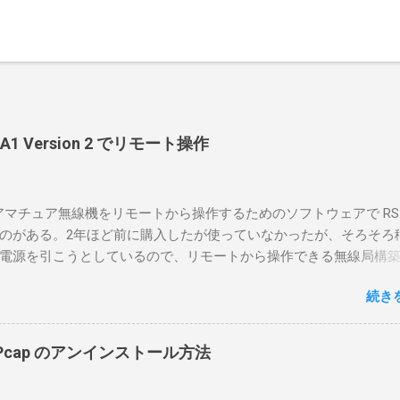
-BA1 Version 2 でリモート操作
のアマチュア無線機をリモートから操作するためのソフトウェアで RS-
のがある。2年ほど前に購入したが使っていなかったが、そろそろ
電源を引こうとしているので、リモートから操作できる無線局構
面目に使ってみることにした。 市販のソフトウェアだから簡単に
続き
ったのだが、ちっともそんなに簡単につながらなかった。という
リポイントを明示しながら、私なりの解説を書いてみる。 基本的
A1を使う場合は、下記のこれらものが必要である ICOMの無線機。 今
in10Pcap のアンインストール方法
るIC-7300を使う。 無線機側(サーバ側) のWindows PC。 今回
ntel NUCにWindows 10 Proを入れて使っている。 TPMとか入っ