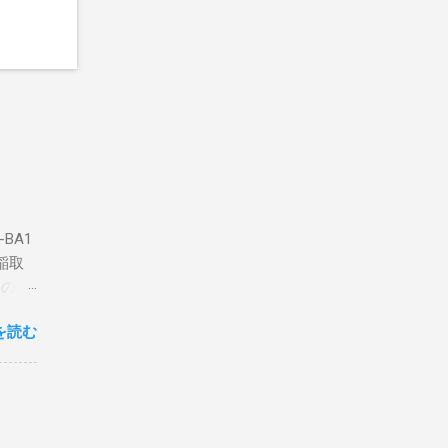
BA1
稲取
築のた
動くだ
を読む
こと
な構成
回は私
はちょ
ている