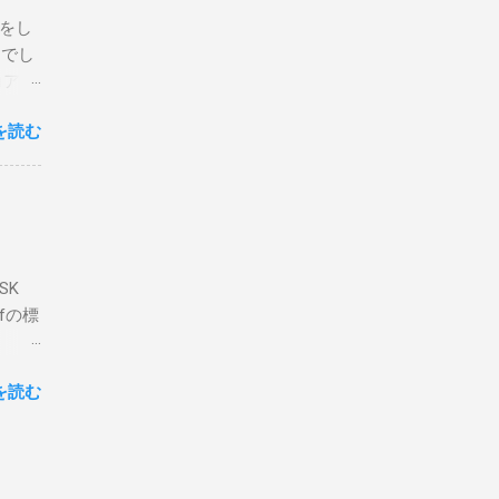
危険性
定をし
は手元
とでし
た交信
コア分
ェアで
アンイ
する。
を読む
論とし
なっ
ま
ってい
 適当
き
xt #
って
、ここ
マンド
f プロ
で送受
SK
-
DP
lfの標
RS-
、これを削
クライ
.66M -
を読む
- |
lf9) &
ll