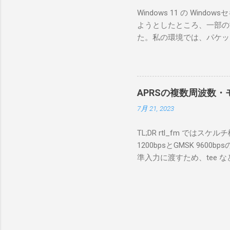
のでBi
Windows 11 の W
が少ないか
ようとしたところ、一部の
にあるマ
た。私の環境では、パケットキ
を行うな
離ができないとエラーが出
あるRS
ンストールできなかったの
私の理解
ては pnputil という
ている。 
す。 Windows termi
る。US
APRSの複数周波数・モ
なファイルに、現在インストールされ
る。US
7月 21, 2023
上記のファイルから win10pc
いる。 無
から公開名が oem131.inf 
をUDP 
TL;DR rtl_fm では
バイダー名: Win10Pcap Nativ
信するCI
1200bpsとGMSK 960
08002be10318} ドライバー バ
50003
準入力に渡すため、tee な
Hardware Compatibili
BA1 R
thisdir="$(dirname $0)" dir
除する。 pnputil /dele
アントPCのR
f 431.04M -p 36 -s 48000 -l 
logger -t direwolf1)| \ dire
同じディレクトリにおいてある d
null CHANNEL 0 MYCALL