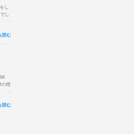
危険性
定をし
は手元
とでし
た交信
コア分
ェアで
アンイ
する。
を読む
論とし
なっ
ま
ってい
 適当
き
xt #
って
、ここ
マンド
f プロ
で送受
SK
-
DP
lfの標
RS-
、これを削
クライ
.66M -
を読む
- |
lf9) &
ll