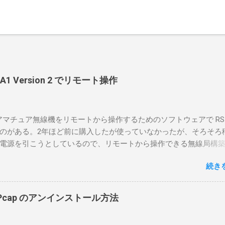
-BA1 Version 2 でリモート操作
のアマチュア無線機をリモートから操作するためのソフトウェアで RS-
のがある。2年ほど前に購入したが使っていなかったが、そろそろ
電源を引こうとしているので、リモートから操作できる無線局構
面目に使ってみることにした。 市販のソフトウェアだから簡単に
続き
ったのだが、ちっともそんなに簡単につながらなかった。という
リポイントを明示しながら、私なりの解説を書いてみる。 基本的
A1を使う場合は、下記のこれらものが必要である ICOMの無線機。 今
in10Pcap のアンインストール方法
るIC-7300を使う。 無線機側(サーバ側) のWindows PC。 今回
ntel NUCにWindows 10 Proを入れて使っている。 TPMとか入っ