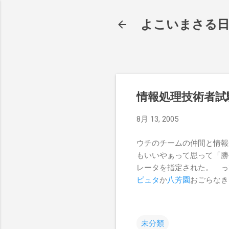
よこいまさる
情報処理技術者試
8月 13, 2005
ウチのチームの仲間と情報
もいいやぁって思って「勝
レータを指定された。 っ
ピュタ
か
八芳園
おごらなき
未分類