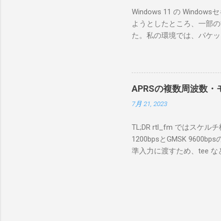
のでBi
Windows 11 の W
が少ないか
ようとしたところ、一部の
にあるマ
た。私の環境では、パケットキ
を行うな
離ができないとエラーが出
あるRS
ンストールできなかったの
私の理解
ては pnputil という
ている。 
す。 Windows termi
る。US
APRSの複数周波数・モ
なファイルに、現在インストールされ
る。US
7月 21, 2023
上記のファイルから win10pc
いる。 無
から公開名が oem131.inf 
をUDP 
TL;DR rtl_fm では
バイダー名: Win10Pcap Nativ
信するCI
1200bpsとGMSK 960
08002be10318} ドライバー バ
50003
準入力に渡すため、tee な
Hardware Compatibili
BA1 R
thisdir="$(dirname $0)" dir
除する。 pnputil /dele
アントPCのR
f 431.04M -p 36 -s 48000 -l 
logger -t direwolf1)| \ dire
同じディレクトリにおいてある d
null CHANNEL 0 MYCALL