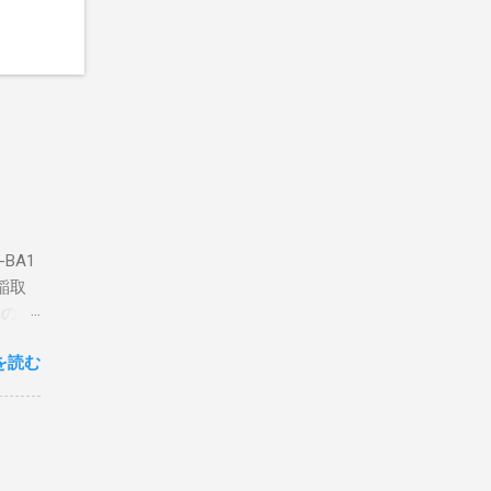
BA1
稲取
築のた
動くだ
を読む
こと
な構成
回は私
はちょ
ている