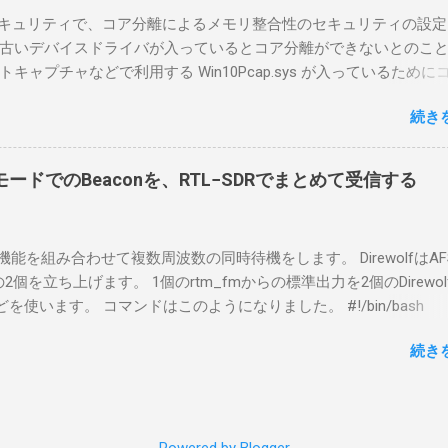
tLockerのDisk暗号化もでき、遠隔地で盗難にあってもデータ流出の
indowsセキュリティで、コア分離によるメモリ整合性のセキュリティの設
なと思って。 操作側 (クライアント側) の Windows PC。 今回
古いデバイスドライバが入っているとコア分離ができないとのこ
ウスコンピュータのWindows 11が入ったPC 操作側で音声を使っ
ャプチャなどで利用する Win10Pcap.sys が入っているために
らば、相応なマイクなど。 そして、リモート操作を行うソフトウ
ておりました。 アンインストールのプログラムなどを走らせても
-BA1。 RS-BA1はサーバ側・クライアント側の両方にインストール
続き
で、どのように実行すればよいのか調べながら実施しました。結
した無線機からサーバPC、クライアントPCまでの流れはこの様に
コマンドを用いればよかったです。 まずは管理者権限でTerminalを実行し
無線機内では、USB Hubの先にUSB SerialとUSB Audio がつなが
nal をインストールした環境でしたので、PowerShellが起動しました。
B Serialは無線機のマイコンとつながり、CI-Vでのコマンドが交換で
ードでのBeaconを、RTL−SDRでまとめて受信する
ているドライバを書き出す。 pnputil /enum-drivers > inf.t
B Audioは無線機の受信音や送信時の変調音を送受信できるようにな
ap を探し出す notepad.exe inf.txt 下記のよう場所があったので
線機とつながるサーバ側のPCのでは、Remote Utilityの制御用コ
であるとわかりました。 公開名: oem131.inf 元の名前: win10pcap.in
50001で交換できるようになっており、USB SerialなどのSerial port
スケルチ機能を組み合わせて複数周波数の同時待機をします。 DirewolfはAF
e x64 クラス名: NetTrans クラス GUID: {4d36e975-e325-11ce-bfc1
-Vの内容はUDP 50002で交換でき、USB Audioからの音声データはU
0bpsの2個を立ち上げます。 1個のrtm_fmからの標準出力を2個のDirewo
ージョン: 10/08/2015 10.2.0.5002 署名者名: Microsoft Windows
で送受信している。 利用者側のクライアントPCでは、Remote Utilityと
どを使います。 コマンドはこのようになりました。 #!/bin/bash
ty Publisher 今回の場合は oem131.inf が win10pcap に該当するので
emote Controlの2つのアプリで仕事を分担するようになっている。 
ewolf_conf="$thisdir/direwolf.conf" ( rtl_fm -M fm -f 144.64M -f 144
te-driver oem131.inf 以上でアンインストールができました。
emote Utilit...
続き
20 - | \ tee >(direwolf -c "$direwolf_conf" -r 48000 -D 1 -t 0 -B 1200 
wolf -c "$direwolf_conf" -r 48000 -D 1 -t 0 -B 9600 - | logger -t direwo
irewolf.conf の中身は、このようになっています。 ADEVICE nu
 コールサイン-10 IGSERVER asia.aprs2.net IGLOGIN コールサイン