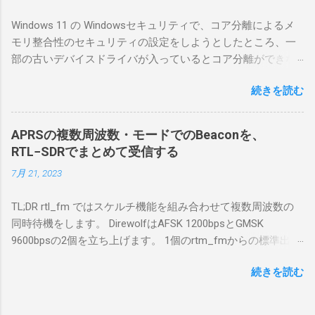
を書いてみる。 基本的な構成 RS-BA1を使う場
Windows 11 の Windowsセキュリティで、コア分離によるメ
合は、下記のこれらものが必要である ICOMの
モリ整合性のセキュリティの設定をしようとしたところ、一
無線機。 今回は私が持っているIC-7300を使
部の古いデバイスドライバが入っているとコア分離ができな
う。 無線機側(サーバ側) のWindows PC。 今
いとのことでした。私の環境では、パケットキャプチャなど
回はちょっと古いIntel NUCにWindows 10 Pro
続きを読む
で利用する Win10Pcap.sys が入っているためにコア分離がで
を入れて使っている。 TPMとか入っているの
きないとエラーが出ておりました。 アンインストールのプロ
でBitLockerのDisk暗号化もでき、遠隔地で盗難
グラムなどを走らせてもアンインストールできなかったの
にあってもデータ流出の危険性が少ないかな
APRSの複数周波数・モードでのBeaconを、
で、どのように実行すればよいのか調べながら実施しまし
と思って。 操作側 (クライアント側) の
RTL−SDRでまとめて受信する
た。結論としては pnputil というコマンドを用いればよかった
Windows PC。 今回は手元にあるマウスコンピ
7月 21, 2023
です。 まずは管理者権限でTerminalを実行します。
ュータのWindows 11が入ったPC 操作側で音声
Windows terminal をインストールした環境でしたので、
を使った交信を行うならば、相応なマイクな
TL;DR rtl_fm ではスケルチ機能を組み合わせて複数周波数の
PowerShellが起動しました。 適当なファイルに、現在インス
ど。 そして、リモート操作を行うソフトウェ
同時待機をします。 DirewolfはAFSK 1200bpsとGMSK
トールされているドライバを書き出す。 pnputil /enum-
アであるRS-BA1。 RS-BA1はサーバ側・クラ
9600bpsの2個を立ち上げます。 1個のrtm_fmからの標準出力
drivers > inf.txt # 上記のファイルから win10pcap を探し出す
イアント側の両方にインストールする。 私の
を2個のDirewolfの標準入力に渡すため、tee などを使いま
notepad.exe inf.txt 下記のよう場所があったので、ここから公
理解した無線機からサーバPC、クライアント
続きを読む
す。 コマンドはこのようになりました。 #!/bin/bash
開名が oem131.inf であるとわかりました。 公開名:
PCまでの流れはこの様になっている。 無線機
thisdir="$(dirname $0)" direwolf_conf="$thisdir/direwolf.conf" (
oem131.inf 元の名前: win10pcap.inf プロバイダー名:
内では、USB Hubの先にUSB SerialとUSB Audio
rtl_fm -M fm -f 144.64M -f 144.66M -f 431.04M -p 36 -s 48000
Win10Pcap Native x64 クラス名: NetTrans クラス GUID: