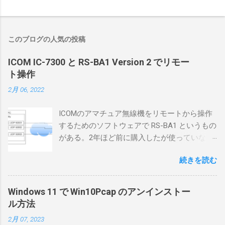
このブログの人気の投稿
ICOM IC-7300 と RS-BA1 Version 2 でリモー
ト操作
2月 06, 2022
ICOMのアマチュア無線機をリモートから操作
するためのソフトウェアで RS-BA1 というもの
がある。2年ほど前に購入したが使っていなか
ったが、そろそろ稲取サイトに電源を引こう
続きを読む
としているので、リモートから操作できる無
線局構築のために、真面目に使ってみること
にした。 市販のソフトウェアだから簡単に動
Windows 11 で Win10Pcap のアンインストー
くだろうと思ったのだが、ちっともそんなに
ル方法
簡単につながらなかった。ということで、ハ
2月 07, 2023
マリポイントを明示しながら、私なりの解説