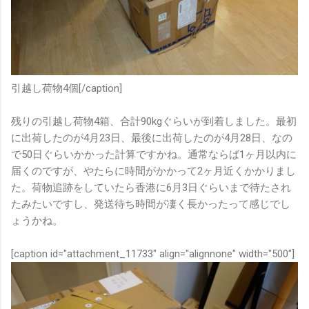
引越し荷物4個[/caption]
残りの引越し荷物4箱、合計90kgぐらいが到着しました。最初
に出荷したのが4月23日、最後に出荷したのが4月28日、なの
で50日ぐらいかかった計算ですかね。通常ならば1ヶ月以内に
届くのですが、やたらに時間がかかって2ヶ月近くかかりまし
た。荷物追跡をしていたら香港に6月3日ぐらいまで待たされ
たみたいですし、発送待ち時間が凄く長かったって感じでし
ょうかね。
[caption id="attachment_11733" align="alignnone" width="500"]