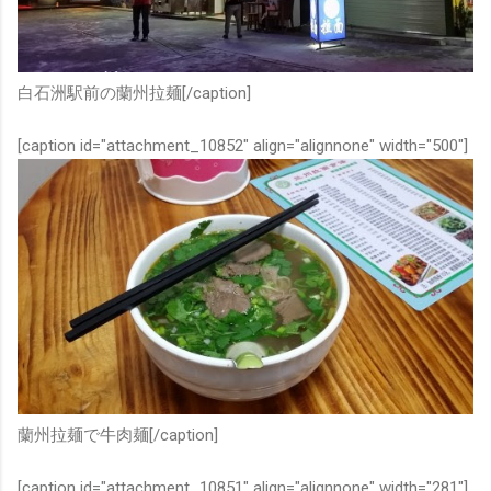
白石洲駅前の蘭州拉麺[/caption]
[caption id="attachment_10852" align="alignnone" width="500"]
蘭州拉麺で牛肉麺[/caption]
[caption id="attachment_10851" align="alignnone" width="281"]