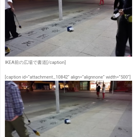
IKEA前の広場で書道[/caption]
[caption id="attachment_10842" align="alignnone" width="500"]