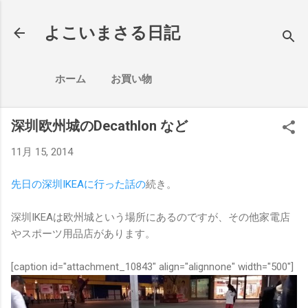
スキップしてメイン コンテンツに移動
よこいまさる日記
ホーム
お買い物
深圳欧州城のDecathlon など
11月 15, 2014
先日の深圳IKEAに行った話の
続き。
深圳IKEAは欧州城という場所にあるのですが、その他家電店
やスポーツ用品店があります。
[caption id="attachment_10843" align="alignnone" width="500"]