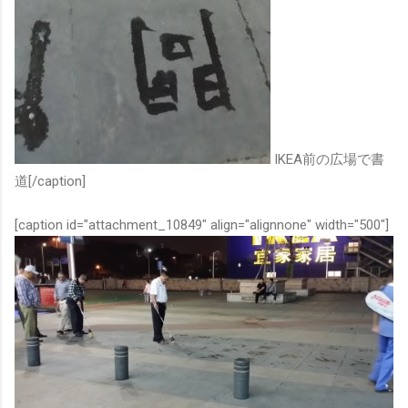
IKEA前の広場で書
道[/caption]
[caption id="attachment_10849" align="alignnone" width="500"]