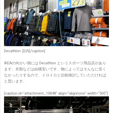
Decathlon 店内[/caption]
IKEAの向かい側には Decathlon というスポーツ用品店があり
ます。衣類などは結構安いです。物によってはそんなに安く
なかったりするので、イロイロと比較検討していただければ
と思います。
[caption id="attachment_10848" align="alignnone" width="500"]