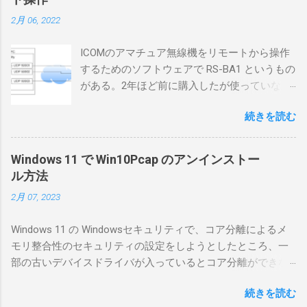
2月 06, 2022
ICOMのアマチュア無線機をリモートから操作
するためのソフトウェアで RS-BA1 というもの
がある。2年ほど前に購入したが使っていなか
ったが、そろそろ稲取サイトに電源を引こう
続きを読む
としているので、リモートから操作できる無
線局構築のために、真面目に使ってみること
にした。 市販のソフトウェアだから簡単に動
Windows 11 で Win10Pcap のアンインストー
くだろうと思ったのだが、ちっともそんなに
ル方法
簡単につながらなかった。ということで、ハ
2月 07, 2023
マリポイントを明示しながら、私なりの解説
を書いてみる。 基本的な構成 RS-BA1を使う場
Windows 11 の Windowsセキュリティで、コア分離によるメ
合は、下記のこれらものが必要である ICOMの
モリ整合性のセキュリティの設定をしようとしたところ、一
無線機。 今回は私が持っているIC-7300を使
部の古いデバイスドライバが入っているとコア分離ができな
う。 無線機側(サーバ側) のWindows PC。 今
いとのことでした。私の環境では、パケットキャプチャなど
回はちょっと古いIntel NUCにWindows 10 Pro
続きを読む
で利用する Win10Pcap.sys が入っているためにコア分離がで
を入れて使っている。 TPMとか入っているの