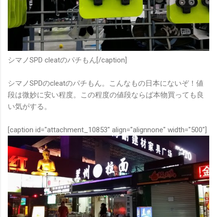
シマノSPD cleatのパチもん[/caption]
シマノSPDのcleatのパチもん。こんなもの日本にないぞ！値
段は微妙に安い程度。この程度の値段ならば本物買っても良
い気がする。
[caption id="attachment_10853" align="alignnone" width="500"]