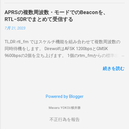
きないとエラーが出ておりました。 アンインストールのプロ
でBitLockerのDisk暗号化もでき、遠隔地で盗難
グラムなどを走らせてもアンインストールできなかったの
にあってもデータ流出の危険性が少ないかな
APRSの複数周波数・モードでのBeaconを、
で、どのように実行すればよいのか調べながら実施しまし
と思って。 操作側 (クライアント側) の
RTL−SDRでまとめて受信する
た。結論としては pnputil というコマンドを用いればよかった
Windows PC。 今回は手元にあるマウスコンピ
7月 21, 2023
です。 まずは管理者権限でTerminalを実行します。
ュータのWindows 11が入ったPC 操作側で音声
Windows terminal をインストールした環境でしたので、
を使った交信を行うならば、相応なマイクな
TL;DR rtl_fm ではスケルチ機能を組み合わせて複数周波数の
PowerShellが起動しました。 適当なファイルに、現在インス
ど。 そして、リモート操作を行うソフトウェ
同時待機をします。 DirewolfはAFSK 1200bpsとGMSK
トールされているドライバを書き出す。 pnputil /enum-
アであるRS-BA1。 RS-BA1はサーバ側・クラ
9600bpsの2個を立ち上げます。 1個のrtm_fmからの標準出力
drivers > inf.txt # 上記のファイルから win10pcap を探し出す
イアント側の両方にインストールする。 私の
を2個のDirewolfの標準入力に渡すため、tee などを使いま
notepad.exe inf.txt 下記のよう場所があったので、ここから公
理解した無線機からサーバPC、クライアント
続きを読む
す。 コマンドはこのようになりました。 #!/bin/bash
開名が oem131.inf であるとわかりました。 公開名:
PCまでの流れはこの様になっている。 無線機
thisdir="$(dirname $0)" direwolf_conf="$thisdir/direwolf.conf" (
oem131.inf 元の名前: win10pcap.inf プロバイダー名:
内では、USB Hubの先にUSB SerialとUSB Audio
rtl_fm -M fm -f 144.64M -f 144.66M -f 431.04M -p 36 -s 48000
Win10Pcap Native x64 クラス名: NetTrans クラス GUID:
がつながっている。USB Serialは無線機のマイ
-l 20 - | \ tee >(direwolf -c "$direwolf_conf" -r 48000 -D 1 -t 0 -
{4d36e975-e325-11ce-bfc1-08002be10318} ドライバー バージ
コンとつながり、CI-Vでのコマンドが交換で
Powered by Blogger
B 1200 - | logger -t direwolf1)| \ direwolf -c "$direwolf_conf" -r
ョン: 10/08/2015 10.2.0.5002 署名者名: Microsoft Windows
きる。USB Audioは無線機の受信音や送信時の
48000 -D 1 -t 0 -B 9600 - | logger -t direwolf9) & 同じディレク
Hardware Compatibility Publisher 今回の場合は oem131.inf が
変調音を送受信できるようになっている。 無
Masaru YOKOI/横井勝
トリにおいてある direwolf.conf の中身は、このようになって
win10pcap に該当するので、これを削除する。 pnputil
線機とつながるサーバ側のPCのでは、Remote
います。 ADEVICE null null CHANNEL 0 MYCALL コールサイ
不正行為を報告
/delete-driver oem131.inf 以上でアンインストールができまし
Utilityの制御用コマンドをUDP 50001で交換で
ン-10 IGSERVER asia.aprs2.net IGLOGIN コールサイン
た。
きるようになっており、USB SerialなどのSerial