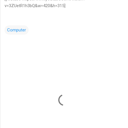
v=3ZUetR1h3bQ&w=420&h=315]
Computer
コ
メ
ン
ト