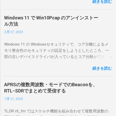
続きを読む
としているので、リモートから操作できる無
線局構築のために、真面目に使ってみること
にした。 市販のソフトウェアだから簡単に動
Windows 11 で Win10Pcap のアンインストー
くだろうと思ったのだが、ちっともそんなに
ル方法
簡単につながらなかった。ということで、ハ
2月 07, 2023
マリポイントを明示しながら、私なりの解説
を書いてみる。 基本的な構成 RS-BA1を使う場
Windows 11 の Windowsセキュリティで、コア分離によるメ
合は、下記のこれらものが必要である ICOMの
モリ整合性のセキュリティの設定をしようとしたところ、一
無線機。 今回は私が持っているIC-7300を使
部の古いデバイスドライバが入っているとコア分離ができな
う。 無線機側(サーバ側) のWindows PC。 今
いとのことでした。私の環境では、パケットキャプチャなど
回はちょっと古いIntel NUCにWindows 10 Pro
続きを読む
で利用する Win10Pcap.sys が入っているためにコア分離がで
を入れて使っている。 TPMとか入っているの
きないとエラーが出ておりました。 アンインストールのプロ
でBitLockerのDisk暗号化もでき、遠隔地で盗難
グラムなどを走らせてもアンインストールできなかったの
にあってもデータ流出の危険性が少ないかな
APRSの複数周波数・モードでのBeaconを、
で、どのように実行すればよいのか調べながら実施しまし
と思って。 操作側 (クライアント側) の
RTL−SDRでまとめて受信する
た。結論としては pnputil というコマンドを用いればよかった
Windows PC。 今回は手元にあるマウスコンピ
7月 21, 2023
です。 まずは管理者権限でTerminalを実行します。
ュータのWindows 11が入ったPC 操作側で音声
Windows terminal をインストールした環境でしたので、
を使った交信を行うならば、相応なマイクな
TL;DR rtl_fm ではスケルチ機能を組み合わせて複数周波数の
PowerShellが起動しました。 適当なファイルに、現在インス
ど。 そして、リモート操作を行うソフトウェ