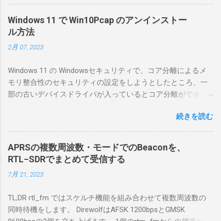
線局構築のために、真面目に使ってみること
にした。 市販のソフトウェアだから簡単に動
Windows 11 で Win10Pcap のアンインストー
くだろうと思ったのだが、ちっともそんなに
ル方法
簡単につながらなかった。ということで、ハ
2月 07, 2023
マリポイントを明示しながら、私なりの解説
を書いてみる。 基本的な構成 RS-BA1を使う場
Windows 11 の Windowsセキュリティで、コア分離によるメ
合は、下記のこれらものが必要である ICOMの
モリ整合性のセキュリティの設定をしようとしたところ、一
無線機。 今回は私が持っているIC-7300を使
部の古いデバイスドライバが入っているとコア分離ができな
う。 無線機側(サーバ側) のWindows PC。 今
いとのことでした。私の環境では、パケットキャプチャなど
回はちょっと古いIntel NUCにWindows 10 Pro
続きを読む
で利用する Win10Pcap.sys が入っているためにコア分離がで
を入れて使っている。 TPMとか入っているの
きないとエラーが出ておりました。 アンインストールのプロ
でBitLockerのDisk暗号化もでき、遠隔地で盗難
グラムなどを走らせてもアンインストールできなかったの
にあってもデータ流出の危険性が少ないかな
APRSの複数周波数・モードでのBeaconを、
で、どのように実行すればよいのか調べながら実施しまし
と思って。 操作側 (クライアント側) の
RTL−SDRでまとめて受信する
た。結論としては pnputil というコマンドを用いればよかった
Windows PC。 今回は手元にあるマウスコンピ
7月 21, 2023
です。 まずは管理者権限でTerminalを実行します。
ュータのWindows 11が入ったPC 操作側で音声
Windows terminal をインストールした環境でしたので、
を使った交信を行うならば、相応なマイクな
TL;DR rtl_fm ではスケルチ機能を組み合わせて複数周波数の
PowerShellが起動しました。 適当なファイルに、現在インス
ど。 そして、リモート操作を行うソフトウェ
同時待機をします。 DirewolfはAFSK 1200bpsとGMSK
トールされているドライバを書き出す。 pnputil /enum-
アであるRS-BA1。 RS-BA1はサーバ側・クラ