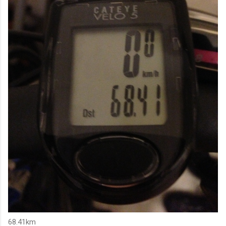
68.41km