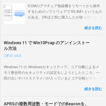
ICOMのアマチュア無線機をリモートから操作
するためのソフトウェアで RS-BA1 というもの
がある。2年ほど前に購入したが使っていなか
ったが、そろそろ稲取サイトに電源を引こう
続きを読む
としているので、リモートから操作できる無
線局構築のために、真面目に使ってみること
にした。 市販のソフトウェアだから簡単に動
Windows 11 で Win10Pcap のアンインストー
くだろうと思ったのだが、ちっともそんなに
ル方法
簡単につながらなかった。ということで、ハ
2月 07, 2023
マリポイントを明示しながら、私なりの解説
を書いてみる。 基本的な構成 RS-BA1を使う場
Windows 11 の Windowsセキュリティで、コア分離によるメ
合は、下記のこれらものが必要である ICOMの
モリ整合性のセキュリティの設定をしようとしたところ、一
無線機。 今回は私が持っているIC-7300を使
部の古いデバイスドライバが入っているとコア分離ができな
う。 無線機側(サーバ側) のWindows PC。 今
いとのことでした。私の環境では、パケットキャプチャなど
回はちょっと古いIntel NUCにWindows 10 Pro
続きを読む
で利用する Win10Pcap.sys が入っているためにコア分離がで
を入れて使っている。 TPMとか入っているの
きないとエラーが出ておりました。 アンインストールのプロ
でBitLockerのDisk暗号化もでき、遠隔地で盗難
グラムなどを走らせてもアンインストールできなかったの
にあってもデータ流出の危険性が少ないかな
APRSの複数周波数・モードでのBeaconを、