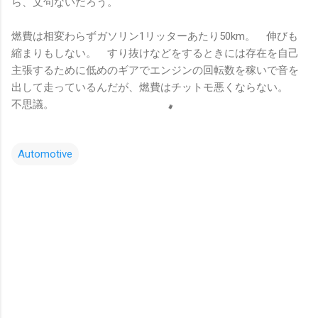
ら、文句ないだろう。
燃費は相変わらずガソリン1リッターあたり50km。 伸びも
縮まりもしない。 すり抜けなどをするときには存在を自己
主張するために低めのギアでエンジンの回転数を稼いで音を
出して走っているんだが、燃費はチットモ悪くならない。
不思議。
Automotive
コ
メ
ン
ト