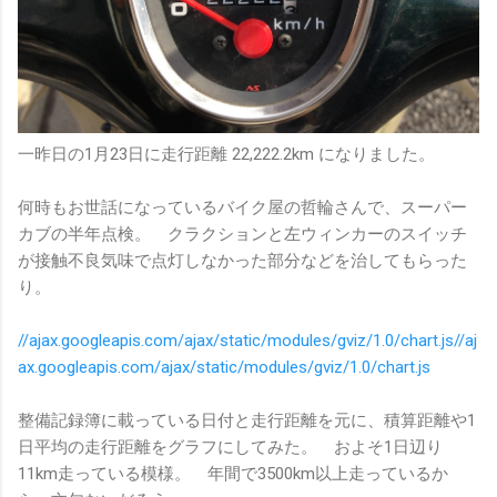
一昨日の1月23日に走行距離 22,222.2km になりました。
何時もお世話になっているバイク屋の哲輪さんで、スーパー
カブの半年点検。 クラクションと左ウィンカーのスイッチ
が接触不良気味で点灯しなかった部分などを治してもらった
り。
//ajax.googleapis.com/ajax/static/modules/gviz/1.0/chart.js
//aj
ax.googleapis.com/ajax/static/modules/gviz/1.0/chart.js
整備記録簿に載っている日付と走行距離を元に、積算距離や1
日平均の走行距離をグラフにしてみた。 およそ1日辺り
11km走っている模様。 年間で3500km以上走っているか