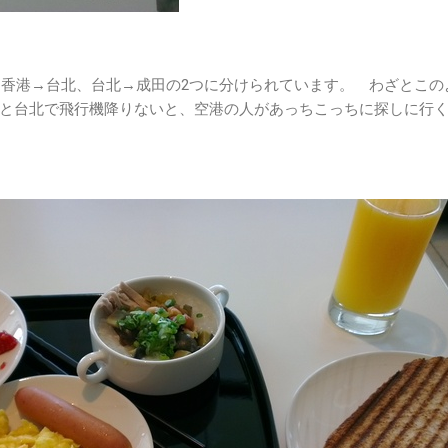
0 を香港→台北、台北→成田の2つに分けられています。 わざとこの
と台北で飛行機降りないと、空港の人があっちこっちに探しに行