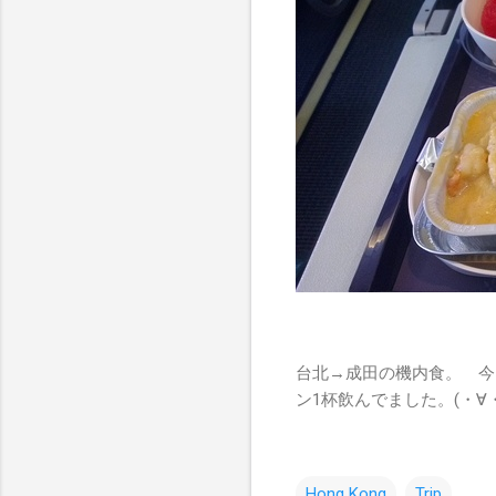
台北→成田の機内食。 今
ン1杯飲んでました。(・∀・)
Hong Kong
Trip