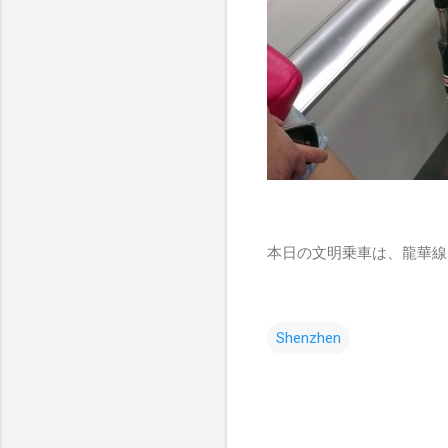
本日の文明乗車は、龍華線
Shenzhen
コ
メ
ン