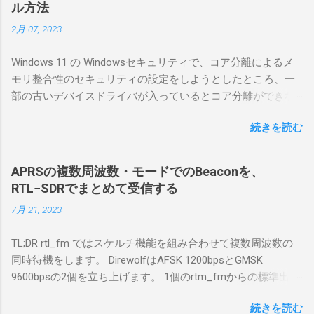
ル方法
簡単につながらなかった。ということで、ハ
2月 07, 2023
マリポイントを明示しながら、私なりの解説
を書いてみる。 基本的な構成 RS-BA1を使う場
Windows 11 の Windowsセキュリティで、コア分離によるメ
合は、下記のこれらものが必要である ICOMの
モリ整合性のセキュリティの設定をしようとしたところ、一
無線機。 今回は私が持っているIC-7300を使
部の古いデバイスドライバが入っているとコア分離ができな
う。 無線機側(サーバ側) のWindows PC。 今
いとのことでした。私の環境では、パケットキャプチャなど
回はちょっと古いIntel NUCにWindows 10 Pro
続きを読む
で利用する Win10Pcap.sys が入っているためにコア分離がで
を入れて使っている。 TPMとか入っているの
きないとエラーが出ておりました。 アンインストールのプロ
でBitLockerのDisk暗号化もでき、遠隔地で盗難
グラムなどを走らせてもアンインストールできなかったの
にあってもデータ流出の危険性が少ないかな
APRSの複数周波数・モードでのBeaconを、
で、どのように実行すればよいのか調べながら実施しまし
と思って。 操作側 (クライアント側) の
RTL−SDRでまとめて受信する
た。結論としては pnputil というコマンドを用いればよかった
Windows PC。 今回は手元にあるマウスコンピ
7月 21, 2023
です。 まずは管理者権限でTerminalを実行します。
ュータのWindows 11が入ったPC 操作側で音声
Windows terminal をインストールした環境でしたので、
を使った交信を行うならば、相応なマイクな
TL;DR rtl_fm ではスケルチ機能を組み合わせて複数周波数の
PowerShellが起動しました。 適当なファイルに、現在インス
ど。 そして、リモート操作を行うソフトウェ
同時待機をします。 DirewolfはAFSK 1200bpsとGMSK
トールされているドライバを書き出す。 pnputil /enum-
アであるRS-BA1。 RS-BA1はサーバ側・クラ
9600bpsの2個を立ち上げます。 1個のrtm_fmからの標準出力
drivers > inf.txt # 上記のファイルから win10pcap を探し出す
イアント側の両方にインストールする。 私の
を2個のDirewolfの標準入力に渡すため、tee などを使いま
notepad.exe inf.txt 下記のよう場所があったので、ここから公
理解した無線機からサーバPC、クライアント
続きを読む
す。 コマンドはこのようになりました。 #!/bin/bash