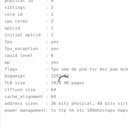
physical id     : 0
siblings        : 2
core id         : 1
cpu cores       : 2
apicid          : 1
initial apicid  : 1
fpu             : yes
fpu_exception   : yes
cpuid level     : 6
wp              : yes
flags           : fpu vme de pse tsc msr pae mce
bogomips        : 3292.84
TLB size        : 1024 4K pages
clflush size    : 64
cache_alignment : 64
address sizes   : 36 bits physical, 48 bits virt
power management: ts ttp tm stc 100mhzsteps hwps