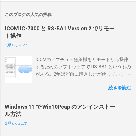
このブログの人気の投稿
ICOM IC-7300 と RS-BA1 Version 2 でリモー
ト操作
2月 06, 2022
ICOMのアマチュア無線機をリモートから操作
するためのソフトウェアで RS-BA1 というもの
がある。2年ほど前に購入したが使っていなか
ったが、そろそろ稲取サイトに電源を引こう
続きを読む
としているので、リモートから操作できる無
線局構築のために、真面目に使ってみること
にした。 市販のソフトウェアだから簡単に動
Windows 11 で Win10Pcap のアンインストー
くだろうと思ったのだが、ちっともそんなに
ル方法
簡単につながらなかった。ということで、ハ
2月 07, 2023
マリポイントを明示しながら、私なりの解説
を書いてみる。 基本的な構成 RS-BA1を使う場