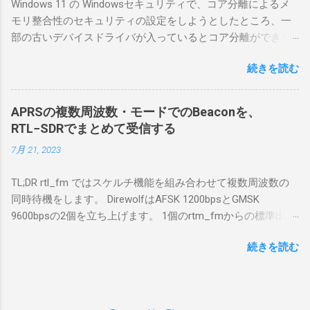
Windows 11 の Windowsセキュリティで、コア分離によるメ
合は、下記のこれらものが必要である ICOMの
モリ整合性のセキュリティの設定をしようとしたところ、一
無線機。 今回は私が持っているIC-7300を使
部の古いデバイスドライバが入っているとコア分離ができな
う。 無線機側(サーバ側) のWindows PC。 今
いとのことでした。私の環境では、パケットキャプチャなど
回はちょっと古いIntel NUCにWindows 10 Pro
続きを読む
で利用する Win10Pcap.sys が入っているためにコア分離がで
を入れて使っている。 TPMとか入っているの
きないとエラーが出ておりました。 アンインストールのプロ
でBitLockerのDisk暗号化もでき、遠隔地で盗難
グラムなどを走らせてもアンインストールできなかったの
にあってもデータ流出の危険性が少ないかな
APRSの複数周波数・モードでのBeaconを、
で、どのように実行すればよいのか調べながら実施しまし
と思って。 操作側 (クライアント側) の
RTL−SDRでまとめて受信する
た。結論としては pnputil というコマンドを用いればよかった
Windows PC。 今回は手元にあるマウスコンピ
7月 21, 2023
です。 まずは管理者権限でTerminalを実行します。
ュータのWindows 11が入ったPC 操作側で音声
Windows terminal をインストールした環境でしたので、
を使った交信を行うならば、相応なマイクな
TL;DR rtl_fm ではスケルチ機能を組み合わせて複数周波数の
PowerShellが起動しました。 適当なファイルに、現在インス
ど。 そして、リモート操作を行うソフトウェ
同時待機をします。 DirewolfはAFSK 1200bpsとGMSK
トールされているドライバを書き出す。 pnputil /enum-
アであるRS-BA1。 RS-BA1はサーバ側・クラ
9600bpsの2個を立ち上げます。 1個のrtm_fmからの標準出力
drivers > inf.txt # 上記のファイルから win10pcap を探し出す
イアント側の両方にインストールする。 私の
を2個のDirewolfの標準入力に渡すため、tee などを使いま
notepad.exe inf.txt 下記のよう場所があったので、ここから公
理解した無線機からサーバPC、クライアント
続きを読む
す。 コマンドはこのようになりました。 #!/bin/bash
開名が oem131.inf であるとわかりました。 公開名:
PCまでの流れはこの様になっている。 無線機
thisdir="$(dirname $0)" direwolf_conf="$thisdir/direwolf.conf" (
oem131.inf 元の名前: win10pcap.inf プロバイダー名:
内では、USB Hubの先にUSB SerialとUSB Audio
rtl_fm -M fm -f 144.64M -f 144.66M -f 431.04M -p 36 -s 48000
Win10Pcap Native x64 クラス名: NetTrans クラス GUID:
がつながっている。USB Serialは無線機のマイ
-l 20 - | \ tee >(direwolf -c "$direwolf_conf" -r 48000 -D 1 -t 0 -
{4d36e975-e325-11ce-bfc1-08002be10318} ドライバー バージ
コンとつながり、CI-Vでのコマンドが交換で