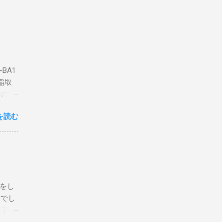
BA1
稲取
築のた
動くだ
を読む
こと
な構成
回は私
はちょ
ている
危険性
定をし
は手元
とでし
た交信
コア分
ェアで