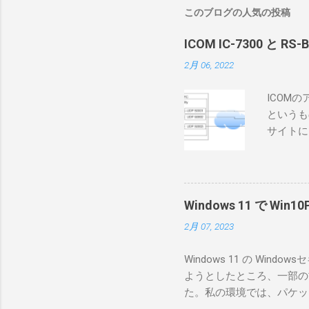
このブログの人気の投稿
ICOM IC-7300 と RS
2月 06, 2022
ICOM
というも
サイトに
めに、真
ろうと思
で、ハマ
RS-B
Windows 11 で W
が持ってい
2月 07, 2023
っと古いI
のでBi
Windows 11 の W
が少ないか
ようとしたところ、一部の
にあるマ
た。私の環境では、パケットキ
を行うな