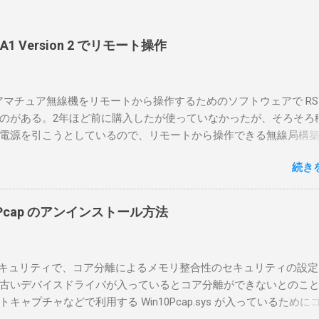
-BA1 Version 2 でリモート操作
のアマチュア無線機をリモートから操作するためのソフトウェアで RS-
のがある。2年ほど前に購入したが使っていなかったが、そろそろ
電源を引こうとしているので、リモートから操作できる無線局構
面目に使ってみることにした。 市販のソフトウェアだから簡単に
続き
ったのだが、ちっともそんなに簡単につながらなかった。という
リポイントを明示しながら、私なりの解説を書いてみる。 基本的
A1を使う場合は、下記のこれらものが必要である ICOMの無線機。 今
in10Pcap のアンインストール方法
るIC-7300を使う。 無線機側(サーバ側) のWindows PC。 今回
ntel NUCにWindows 10 Proを入れて使っている。 TPMとか入っ
tLockerのDisk暗号化もでき、遠隔地で盗難にあってもデータ流出の
indowsセキュリティで、コア分離によるメモリ整合性のセキュリティの設
なと思って。 操作側 (クライアント側) の Windows PC。 今回
古いデバイスドライバが入っているとコア分離ができないとのこ
ウスコンピュータのWindows 11が入ったPC 操作側で音声を使っ
ャプチャなどで利用する Win10Pcap.sys が入っているために
らば、相応なマイクなど。 そして、リモート操作を行うソフトウ