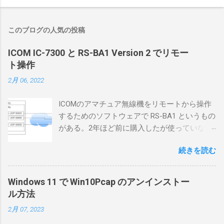
このブログの人気の投稿
ICOM IC-7300 と RS-BA1 Version 2 でリモー
ト操作
2月 06, 2022
ICOMのアマチュア無線機をリモートから操作
するためのソフトウェアで RS-BA1 というもの
がある。2年ほど前に購入したが使っていなか
ったが、そろそろ稲取サイトに電源を引こう
続きを読む
としているので、リモートから操作できる無
線局構築のために、真面目に使ってみること
にした。 市販のソフトウェアだから簡単に動
Windows 11 で Win10Pcap のアンインストー
くだろうと思ったのだが、ちっともそんなに
ル方法
簡単につながらなかった。ということで、ハ
2月 07, 2023
マリポイントを明示しながら、私なりの解説
を書いてみる。 基本的な構成 RS-BA1を使う場