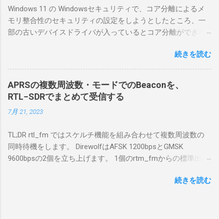
Windows 11 の Windowsセキュリティで、コア分離によるメ
合は、下記のこれらものが必要である ICOMの
モリ整合性のセキュリティの設定をしようとしたところ、一
無線機。 今回は私が持っているIC-7300を使
部の古いデバイスドライバが入っているとコア分離ができな
う。 無線機側(サーバ側) のWindows PC。 今
いとのことでした。私の環境では、パケットキャプチャなど
回はちょっと古いIntel NUCにWindows 10 Pro
続きを読む
で利用する Win10Pcap.sys が入っているためにコア分離がで
を入れて使っている。 TPMとか入っているの
きないとエラーが出ておりました。 アンインストールのプロ
でBitLockerのDisk暗号化もでき、遠隔地で盗難
グラムなどを走らせてもアンインストールできなかったの
にあってもデータ流出の危険性が少ないかな
APRSの複数周波数・モードでのBeaconを、
で、どのように実行すればよいのか調べながら実施しまし
と思って。 操作側 (クライアント側) の
RTL−SDRでまとめて受信する
た。結論としては pnputil というコマンドを用いればよかった
Windows PC。 今回は手元にあるマウスコンピ
7月 21, 2023
です。 まずは管理者権限でTerminalを実行します。
ュータのWindows 11が入ったPC 操作側で音声
Windows terminal をインストールした環境でしたので、
を使った交信を行うならば、相応なマイクな
TL;DR rtl_fm ではスケルチ機能を組み合わせて複数周波数の
PowerShellが起動しました。 適当なファイルに、現在インス
ど。 そして、リモート操作を行うソフトウェ
同時待機をします。 DirewolfはAFSK 1200bpsとGMSK
トールされているドライバを書き出す。 pnputil /enum-
アであるRS-BA1。 RS-BA1はサーバ側・クラ
9600bpsの2個を立ち上げます。 1個のrtm_fmからの標準出力
drivers > inf.txt # 上記のファイルから win10pcap を探し出す
イアント側の両方にインストールする。 私の
を2個のDirewolfの標準入力に渡すため、tee などを使いま
notepad.exe inf.txt 下記のよう場所があったので、ここから公
理解した無線機からサーバPC、クライアント
続きを読む
す。 コマンドはこのようになりました。 #!/bin/bash
開名が oem131.inf であるとわかりました。 公開名:
PCまでの流れはこの様になっている。 無線機
thisdir="$(dirname $0)" direwolf_conf="$thisdir/direwolf.conf" (
oem131.inf 元の名前: win10pcap.inf プロバイダー名:
内では、USB Hubの先にUSB SerialとUSB Audio
rtl_fm -M fm -f 144.64M -f 144.66M -f 431.04M -p 36 -s 48000
Win10Pcap Native x64 クラス名: NetTrans クラス GUID:
がつながっている。USB Serialは無線機のマイ
-l 20 - | \ tee >(direwolf -c "$direwolf_conf" -r 48000 -D 1 -t 0 -