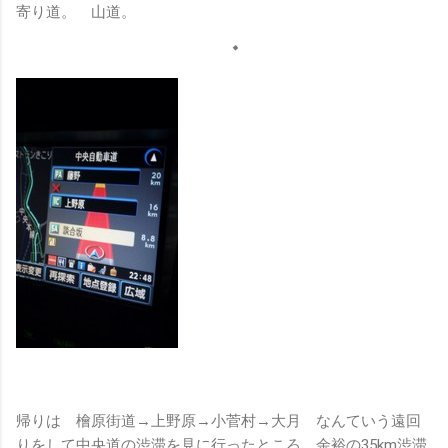
寄り道。 山道。
帰りは 檜原街道→上野原→小菅村→大月 なんていう遠回
りをして中央道の渋滞を見に行ったところ、余裕の35km渋滞