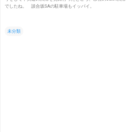
でしたね。 談合坂SAの駐車場もイッパイ。
未分類
コ
メ
ン
ト