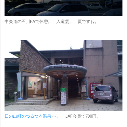
中央道の石川PAで休憩。 入道雲。 夏ですね。
日の出町のつるつる温泉
へ。 JAF会員で700円。