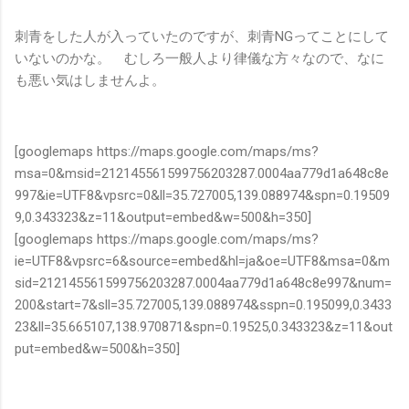
刺青をした人が入っていたのですが、刺青NGってことにして
いないのかな。 むしろ一般人より律儀な方々なので、なに
も悪い気はしませんよ。
[googlemaps https://maps.google.com/maps/ms?
msa=0&msid=212145561599756203287.0004aa779d1a648c8e
997&ie=UTF8&vpsrc=0&ll=35.727005,139.088974&spn=0.19509
9,0.343323&z=11&output=embed&w=500&h=350]
[googlemaps https://maps.google.com/maps/ms?
ie=UTF8&vpsrc=6&source=embed&hl=ja&oe=UTF8&msa=0&m
sid=212145561599756203287.0004aa779d1a648c8e997&num=
200&start=7&sll=35.727005,139.088974&sspn=0.195099,0.3433
23&ll=35.665107,138.970871&spn=0.19525,0.343323&z=11&out
put=embed&w=500&h=350]