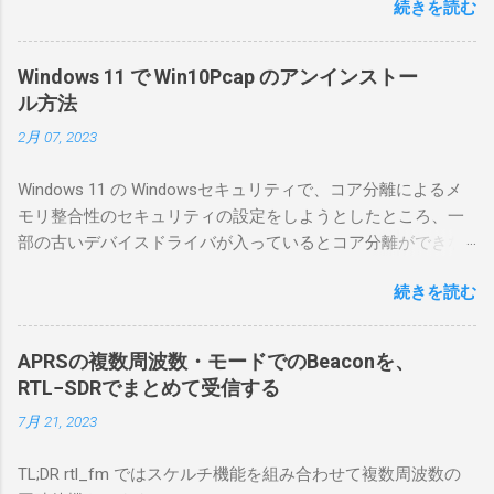
続きを読む
としているので、リモートから操作できる無
線局構築のために、真面目に使ってみること
にした。 市販のソフトウェアだから簡単に動
Windows 11 で Win10Pcap のアンインストー
くだろうと思ったのだが、ちっともそんなに
ル方法
簡単につながらなかった。ということで、ハ
2月 07, 2023
マリポイントを明示しながら、私なりの解説
を書いてみる。 基本的な構成 RS-BA1を使う場
Windows 11 の Windowsセキュリティで、コア分離によるメ
合は、下記のこれらものが必要である ICOMの
モリ整合性のセキュリティの設定をしようとしたところ、一
無線機。 今回は私が持っているIC-7300を使
部の古いデバイスドライバが入っているとコア分離ができな
う。 無線機側(サーバ側) のWindows PC。 今
いとのことでした。私の環境では、パケットキャプチャなど
回はちょっと古いIntel NUCにWindows 10 Pro
続きを読む
で利用する Win10Pcap.sys が入っているためにコア分離がで
を入れて使っている。 TPMとか入っているの
きないとエラーが出ておりました。 アンインストールのプロ
でBitLockerのDisk暗号化もでき、遠隔地で盗難
グラムなどを走らせてもアンインストールできなかったの
にあってもデータ流出の危険性が少ないかな
APRSの複数周波数・モードでのBeaconを、
で、どのように実行すればよいのか調べながら実施しまし
と思って。 操作側 (クライアント側) の
RTL−SDRでまとめて受信する
た。結論としては pnputil というコマンドを用いればよかった
Windows PC。 今回は手元にあるマウスコンピ
7月 21, 2023
です。 まずは管理者権限でTerminalを実行します。
ュータのWindows 11が入ったPC 操作側で音声
Windows terminal をインストールした環境でしたので、
を使った交信を行うならば、相応なマイクな
TL;DR rtl_fm ではスケルチ機能を組み合わせて複数周波数の
PowerShellが起動しました。 適当なファイルに、現在インス
ど。 そして、リモート操作を行うソフトウェ