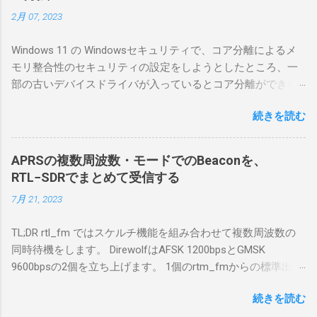
簡単につながらなかった。ということで、ハ
2月 07, 2023
マリポイントを明示しながら、私なりの解説
を書いてみる。 基本的な構成 RS-BA1を使う場
Windows 11 の Windowsセキュリティで、コア分離によるメ
合は、下記のこれらものが必要である ICOMの
モリ整合性のセキュリティの設定をしようとしたところ、一
無線機。 今回は私が持っているIC-7300を使
部の古いデバイスドライバが入っているとコア分離ができな
う。 無線機側(サーバ側) のWindows PC。 今
いとのことでした。私の環境では、パケットキャプチャなど
回はちょっと古いIntel NUCにWindows 10 Pro
続きを読む
で利用する Win10Pcap.sys が入っているためにコア分離がで
を入れて使っている。 TPMとか入っているの
きないとエラーが出ておりました。 アンインストールのプロ
でBitLockerのDisk暗号化もでき、遠隔地で盗難
グラムなどを走らせてもアンインストールできなかったの
にあってもデータ流出の危険性が少ないかな
APRSの複数周波数・モードでのBeaconを、
で、どのように実行すればよいのか調べながら実施しまし
と思って。 操作側 (クライアント側) の
RTL−SDRでまとめて受信する
た。結論としては pnputil というコマンドを用いればよかった
Windows PC。 今回は手元にあるマウスコンピ
7月 21, 2023
です。 まずは管理者権限でTerminalを実行します。
ュータのWindows 11が入ったPC 操作側で音声
Windows terminal をインストールした環境でしたので、
を使った交信を行うならば、相応なマイクな
TL;DR rtl_fm ではスケルチ機能を組み合わせて複数周波数の
PowerShellが起動しました。 適当なファイルに、現在インス
ど。 そして、リモート操作を行うソフトウェ
同時待機をします。 DirewolfはAFSK 1200bpsとGMSK
トールされているドライバを書き出す。 pnputil /enum-
アであるRS-BA1。 RS-BA1はサーバ側・クラ
9600bpsの2個を立ち上げます。 1個のrtm_fmからの標準出力
drivers > inf.txt # 上記のファイルから win10pcap を探し出す
イアント側の両方にインストールする。 私の
を2個のDirewolfの標準入力に渡すため、tee などを使いま
notepad.exe inf.txt 下記のよう場所があったので、ここから公
理解した無線機からサーバPC、クライアント
続きを読む
す。 コマンドはこのようになりました。 #!/bin/bash
開名が oem131.inf であるとわかりました。 公開名:
PCまでの流れはこの様になっている。 無線機