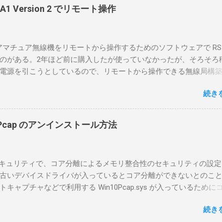
-BA1 Version 2 でリモート操作
のアマチュア無線機をリモートから操作するためのソフトウェアで RS-
のがある。2年ほど前に購入したが使っていなかったが、そろそろ
電源を引こうとしているので、リモートから操作できる無線局構
面目に使ってみることにした。 市販のソフトウェアだから簡単に
続き
ったのだが、ちっともそんなに簡単につながらなかった。という
リポイントを明示しながら、私なりの解説を書いてみる。 基本的
A1を使う場合は、下記のこれらものが必要である ICOMの無線機。 今
in10Pcap のアンインストール方法
るIC-7300を使う。 無線機側(サーバ側) のWindows PC。 今回
ntel NUCにWindows 10 Proを入れて使っている。 TPMとか入っ
tLockerのDisk暗号化もでき、遠隔地で盗難にあってもデータ流出の
indowsセキュリティで、コア分離によるメモリ整合性のセキュリティの設
なと思って。 操作側 (クライアント側) の Windows PC。 今回
古いデバイスドライバが入っているとコア分離ができないとのこ
ウスコンピュータのWindows 11が入ったPC 操作側で音声を使っ
ャプチャなどで利用する Win10Pcap.sys が入っているために
らば、相応なマイクなど。 そして、リモート操作を行うソフトウ
ておりました。 アンインストールのプログラムなどを走らせても
-BA1。 RS-BA1はサーバ側・クライアント側の両方にインストール
続き
で、どのように実行すればよいのか調べながら実施しました。結
した無線機からサーバPC、クライアントPCまでの流れはこの様に