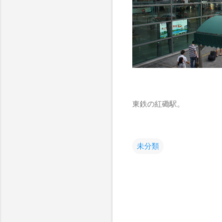
東鉄の紅磡駅。
未分類
コ
メ
ン
ト