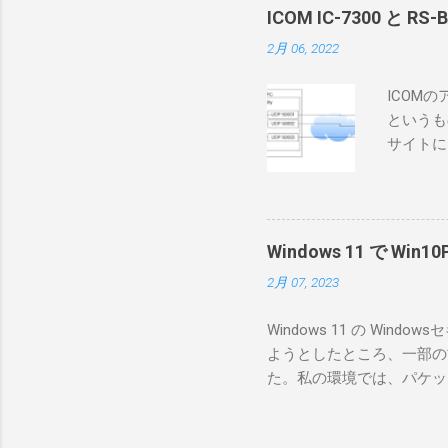
ICOM IC-7300 と RS
2月 06, 2022
ICOM
というも
サイトに
めに、真
ろうと思
で、ハマ
RS-B
Windows 11 で W
が持ってい
2月 07, 2023
っと古いI
のでBi
Windows 11 の W
が少ないか
ようとしたところ、一部の
にあるマ
た。私の環境では、パケットキ
を行うな
離ができないとエラーが出
あるRS
ンストールできなかったの
私の理解