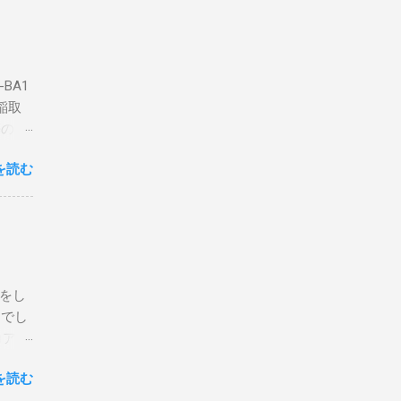
BA1
稲取
築のた
動くだ
を読む
こと
な構成
回は私
はちょ
ている
危険性
定をし
は手元
とでし
た交信
コア分
ェアで
アンイ
する。
を読む
論とし
なっ