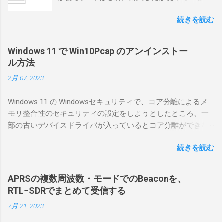
ったが、そろそろ稲取サイトに電源を引こう
続きを読む
としているので、リモートから操作できる無
線局構築のために、真面目に使ってみること
にした。 市販のソフトウェアだから簡単に動
Windows 11 で Win10Pcap のアンインストー
くだろうと思ったのだが、ちっともそんなに
ル方法
簡単につながらなかった。ということで、ハ
2月 07, 2023
マリポイントを明示しながら、私なりの解説
を書いてみる。 基本的な構成 RS-BA1を使う場
Windows 11 の Windowsセキュリティで、コア分離によるメ
合は、下記のこれらものが必要である ICOMの
モリ整合性のセキュリティの設定をしようとしたところ、一
無線機。 今回は私が持っているIC-7300を使
部の古いデバイスドライバが入っているとコア分離ができな
う。 無線機側(サーバ側) のWindows PC。 今
いとのことでした。私の環境では、パケットキャプチャなど
回はちょっと古いIntel NUCにWindows 10 Pro
続きを読む
で利用する Win10Pcap.sys が入っているためにコア分離がで
を入れて使っている。 TPMとか入っているの
きないとエラーが出ておりました。 アンインストールのプロ
でBitLockerのDisk暗号化もでき、遠隔地で盗難
グラムなどを走らせてもアンインストールできなかったの
にあってもデータ流出の危険性が少ないかな
APRSの複数周波数・モードでのBeaconを、
で、どのように実行すればよいのか調べながら実施しまし
と思って。 操作側 (クライアント側) の
RTL−SDRでまとめて受信する
た。結論としては pnputil というコマンドを用いればよかった
Windows PC。 今回は手元にあるマウスコンピ
7月 21, 2023
です。 まずは管理者権限でTerminalを実行します。
ュータのWindows 11が入ったPC 操作側で音声
Windows terminal をインストールした環境でしたので、