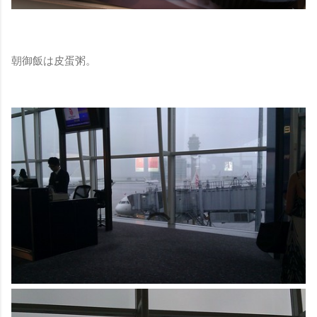
朝御飯は皮蛋粥。