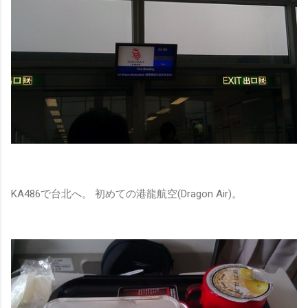
KA486で台北へ。 初めての港龍航空(Dragon Air)。