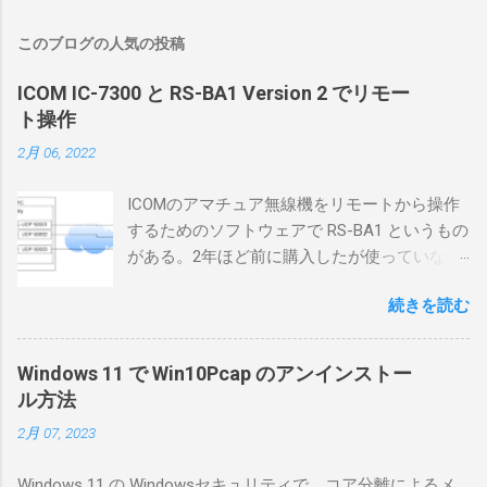
このブログの人気の投稿
ICOM IC-7300 と RS-BA1 Version 2 でリモー
ト操作
2月 06, 2022
ICOMのアマチュア無線機をリモートから操作
するためのソフトウェアで RS-BA1 というもの
がある。2年ほど前に購入したが使っていなか
ったが、そろそろ稲取サイトに電源を引こう
続きを読む
としているので、リモートから操作できる無
線局構築のために、真面目に使ってみること
にした。 市販のソフトウェアだから簡単に動
Windows 11 で Win10Pcap のアンインストー
くだろうと思ったのだが、ちっともそんなに
ル方法
簡単につながらなかった。ということで、ハ
2月 07, 2023
マリポイントを明示しながら、私なりの解説
を書いてみる。 基本的な構成 RS-BA1を使う場
Windows 11 の Windowsセキュリティで、コア分離によるメ