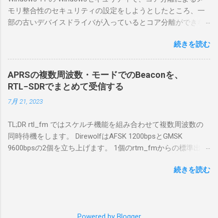
合は、下記のこれらものが必要である ICOMの
モリ整合性のセキュリティの設定をしようとしたところ、一
無線機。 今回は私が持っているIC-7300を使
部の古いデバイスドライバが入っているとコア分離ができな
う。 無線機側(サーバ側) のWindows PC。 今
いとのことでした。私の環境では、パケットキャプチャなど
回はちょっと古いIntel NUCにWindows 10 Pro
続きを読む
で利用する Win10Pcap.sys が入っているためにコア分離がで
を入れて使っている。 TPMとか入っているの
きないとエラーが出ておりました。 アンインストールのプロ
でBitLockerのDisk暗号化もでき、遠隔地で盗難
グラムなどを走らせてもアンインストールできなかったの
にあってもデータ流出の危険性が少ないかな
APRSの複数周波数・モードでのBeaconを、
で、どのように実行すればよいのか調べながら実施しまし
と思って。 操作側 (クライアント側) の
RTL−SDRでまとめて受信する
た。結論としては pnputil というコマンドを用いればよかった
Windows PC。 今回は手元にあるマウスコンピ
7月 21, 2023
です。 まずは管理者権限でTerminalを実行します。
ュータのWindows 11が入ったPC 操作側で音声
Windows terminal をインストールした環境でしたので、
を使った交信を行うならば、相応なマイクな
TL;DR rtl_fm ではスケルチ機能を組み合わせて複数周波数の
PowerShellが起動しました。 適当なファイルに、現在インス
ど。 そして、リモート操作を行うソフトウェ
同時待機をします。 DirewolfはAFSK 1200bpsとGMSK
トールされているドライバを書き出す。 pnputil /enum-
アであるRS-BA1。 RS-BA1はサーバ側・クラ
9600bpsの2個を立ち上げます。 1個のrtm_fmからの標準出力
drivers > inf.txt # 上記のファイルから win10pcap を探し出す
イアント側の両方にインストールする。 私の
を2個のDirewolfの標準入力に渡すため、tee などを使いま
notepad.exe inf.txt 下記のよう場所があったので、ここから公
理解した無線機からサーバPC、クライアント
続きを読む
す。 コマンドはこのようになりました。 #!/bin/bash
開名が oem131.inf であるとわかりました。 公開名:
PCまでの流れはこの様になっている。 無線機
thisdir="$(dirname $0)" direwolf_conf="$thisdir/direwolf.conf" (
oem131.inf 元の名前: win10pcap.inf プロバイダー名:
内では、USB Hubの先にUSB SerialとUSB Audio
rtl_fm -M fm -f 144.64M -f 144.66M -f 431.04M -p 36 -s 48000
Win10Pcap Native x64 クラス名: NetTrans クラス GUID:
がつながっている。USB Serialは無線機のマイ
-l 20 - | \ tee >(direwolf -c "$direwolf_conf" -r 48000 -D 1 -t 0 -
{4d36e975-e325-11ce-bfc1-08002be10318} ドライバー バージ
コンとつながり、CI-Vでのコマンドが交換で
Powered by Blogger
B 1200 - | logger -t direwolf1)| \ direwolf -c "$direwolf_conf" -r