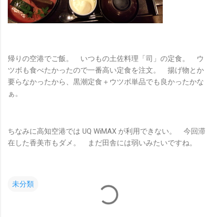
帰りの空港でご飯。 いつもの土佐料理「司」の定食。 ウ
ツボも食べたかったので一番高い定食を注文。 揚げ物とか
要らなかったから、黒潮定食＋ウツボ単品でも良かったかな
ぁ。
ちなみに高知空港では UQ WiMAX が利用できない。 今回滞
在した香美市もダメ。 まだ田舎には弱いみたいですね。
未分類
コ