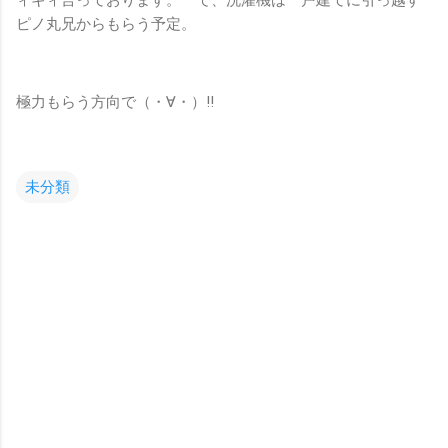
ピノ丸兄からもらう予定。
極力もらう方向で（・∀・）!!
未分類
コ
メ
ン
ト