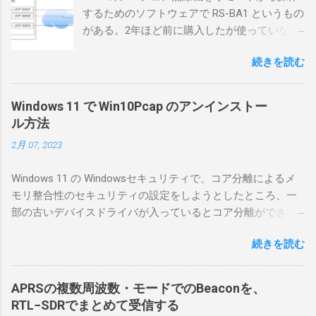
するためのソフトウェアで RS-BA1 というもの
がある。2年ほど前に購入したが使っていなか
ったが、そろそろ稲取サイトに電源を引こう
続きを読む
としているので、リモートから操作できる無
線局構築のために、真面目に使ってみること
にした。 市販のソフトウェアだから簡単に動
Windows 11 で Win10Pcap のアンインストー
くだろうと思ったのだが、ちっともそんなに
ル方法
簡単につながらなかった。ということで、ハ
2月 07, 2023
マリポイントを明示しながら、私なりの解説
を書いてみる。 基本的な構成 RS-BA1を使う場
Windows 11 の Windowsセキュリティで、コア分離によるメ
合は、下記のこれらものが必要である ICOMの
モリ整合性のセキュリティの設定をしようとしたところ、一
無線機。 今回は私が持っているIC-7300を使
部の古いデバイスドライバが入っているとコア分離ができな
う。 無線機側(サーバ側) のWindows PC。 今
いとのことでした。私の環境では、パケットキャプチャなど
回はちょっと古いIntel NUCにWindows 10 Pro
続きを読む
で利用する Win10Pcap.sys が入っているためにコア分離がで
を入れて使っている。 TPMとか入っているの
きないとエラーが出ておりました。 アンインストールのプロ
でBitLockerのDisk暗号化もでき、遠隔地で盗難
グラムなどを走らせてもアンインストールできなかったの
にあってもデータ流出の危険性が少ないかな
APRSの複数周波数・モードでのBeaconを、
で、どのように実行すればよいのか調べながら実施しまし
と思って。 操作側 (クライアント側) の
RTL−SDRでまとめて受信する
た。結論としては pnputil というコマンドを用いればよかった