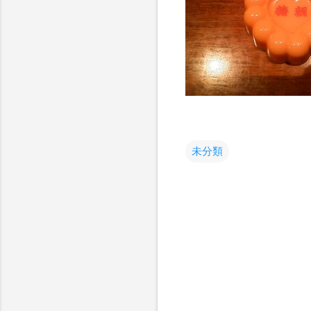
未分類
コ
メ
ン
ト