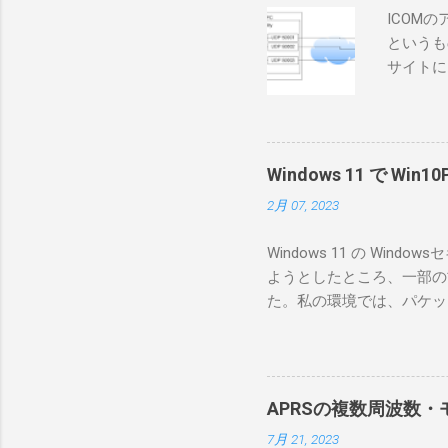
ICOM
というも
サイトに
めに、真
ろうと思
で、ハマ
RS-B
Windows 11 で W
が持ってい
2月 07, 2023
っと古いI
のでBi
Windows 11 の W
が少ないか
ようとしたところ、一部の
にあるマ
た。私の環境では、パケットキ
を行うな
離ができないとエラーが出
あるRS
ンストールできなかったの
私の理解
ては pnputil という
ている。 
す。 Windows termi
る。US
APRSの複数周波数・モ
なファイルに、現在インストールされ
る。US
7月 21, 2023
上記のファイルから win10pc