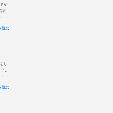
BA1
稲取
築のた
動くだ
を読む
こと
な構成
回は私
はちょ
ている
危険性
定をし
は手元
とでし
た交信
コア分
ェアで
アンイ
する。
を読む
論とし
なっ
ま
ってい
 適当
き
xt #
って
、ここ