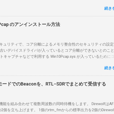
面目に使ってみることにした。 市販のソフトウェアだから簡単に
続き
ったのだが、ちっともそんなに簡単につながらなかった。という
リポイントを明示しながら、私なりの解説を書いてみる。 基本的
A1を使う場合は、下記のこれらものが必要である ICOMの無線機。 今
in10Pcap のアンインストール方法
るIC-7300を使う。 無線機側(サーバ側) のWindows PC。 今回
ntel NUCにWindows 10 Proを入れて使っている。 TPMとか入っ
tLockerのDisk暗号化もでき、遠隔地で盗難にあってもデータ流出の
indowsセキュリティで、コア分離によるメモリ整合性のセキュリティの設
なと思って。 操作側 (クライアント側) の Windows PC。 今回
古いデバイスドライバが入っているとコア分離ができないとのこ
ウスコンピュータのWindows 11が入ったPC 操作側で音声を使っ
ャプチャなどで利用する Win10Pcap.sys が入っているために
らば、相応なマイクなど。 そして、リモート操作を行うソフトウ
ておりました。 アンインストールのプログラムなどを走らせても
-BA1。 RS-BA1はサーバ側・クライアント側の両方にインストール
続き
で、どのように実行すればよいのか調べながら実施しました。結
した無線機からサーバPC、クライアントPCまでの流れはこの様に
コマンドを用いればよかったです。 まずは管理者権限でTerminalを実行し
無線機内では、USB Hubの先にUSB SerialとUSB Audio がつなが
nal をインストールした環境でしたので、PowerShellが起動しました。
B Serialは無線機のマイコンとつながり、CI-Vでのコマンドが交換で
ードでのBeaconを、RTL−SDRでまとめて受信する
ているドライバを書き出す。 pnputil /enum-drivers > inf.t
B Audioは無線機の受信音や送信時の変調音を送受信できるようにな
ap を探し出す notepad.exe inf.txt 下記のよう場所があったので
線機とつながるサーバ側のPCのでは、Remote Utilityの制御用コ
であるとわかりました。 公開名: oem131.inf 元の名前: win10pcap.in
50001で交換できるようになっており、USB SerialなどのSerial port
スケルチ機能を組み合わせて複数周波数の同時待機をします。 DirewolfはAF
e x64 クラス名: NetTrans クラス GUID: {4d36e975-e325-11ce-bfc1
-Vの内容はUDP 50002で交換でき、USB Audioからの音声データはU
0bpsの2個を立ち上げます。 1個のrtm_fmからの標準出力を2個のDirewo
ージョン: 10/08/2015 10.2.0.5002 署名者名: Microsoft Windows
で送受信している。 利用者側のクライアントPCでは、Remote Utilityと