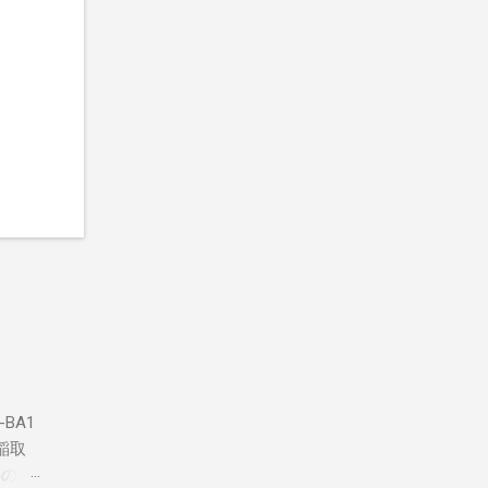
BA1
稲取
築のた