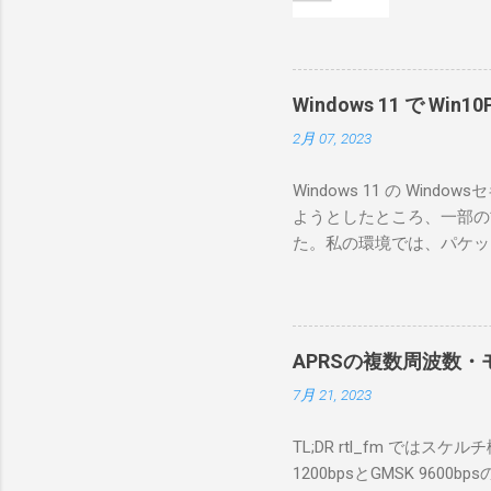
めに、真
ろうと思
で、ハマ
RS-B
Windows 11 で W
が持ってい
2月 07, 2023
っと古いI
のでBi
Windows 11 の W
が少ないか
ようとしたところ、一部の
にあるマ
た。私の環境では、パケットキ
を行うな
離ができないとエラーが出
あるRS
ンストールできなかったの
私の理解
ては pnputil という
ている。 
す。 Windows termi
る。US
APRSの複数周波数・モ
なファイルに、現在インストールされ
る。US
7月 21, 2023
上記のファイルから win10pc
いる。 無
から公開名が oem131.inf 
をUDP 
TL;DR rtl_fm では
バイダー名: Win10Pcap Nativ
信するCI
1200bpsとGMSK 960
08002be10318} ドライバー バ
50003