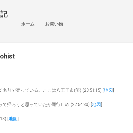
スキップしてメイン コンテンツに移動
日記
ホーム
お買い物
ohist
で売っている。ここは八王子市(笑) (23:51:15) [
地図
]
帰ろうと思っていたが通行止め (22:54:30) [
地図
]
3) [
地図
]