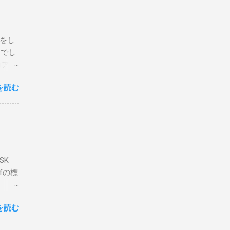
はちょ
ている
危険性
定をし
は手元
とでし
た交信
コア分
ェアで
アンイ
する。
を読む
論とし
なっ
ま
ってい
 適当
き
xt #
って
、ここ
マンド
f プロ
で送受
SK
-
DP
lfの標
RS-
、これを削
クライ
.66M -
を読む
- |
lf9) &