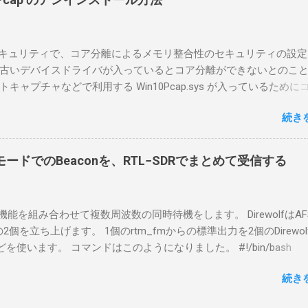
るIC-7300を使う。 無線機側(サーバ側) のWindows PC。 今回
ntel NUCにWindows 10 Proを入れて使っている。 TPMとか入っ
tLockerのDisk暗号化もでき、遠隔地で盗難にあってもデータ流出の
indowsセキュリティで、コア分離によるメモリ整合性のセキュリティの設
なと思って。 操作側 (クライアント側) の Windows PC。 今回
古いデバイスドライバが入っているとコア分離ができないとのこ
ウスコンピュータのWindows 11が入ったPC 操作側で音声を使っ
ャプチャなどで利用する Win10Pcap.sys が入っているために
らば、相応なマイクなど。 そして、リモート操作を行うソフトウ
ておりました。 アンインストールのプログラムなどを走らせても
-BA1。 RS-BA1はサーバ側・クライアント側の両方にインストール
続き
で、どのように実行すればよいのか調べながら実施しました。結
した無線機からサーバPC、クライアントPCまでの流れはこの様に
コマンドを用いればよかったです。 まずは管理者権限でTerminalを実行し
無線機内では、USB Hubの先にUSB SerialとUSB Audio がつなが
nal をインストールした環境でしたので、PowerShellが起動しました。
B Serialは無線機のマイコンとつながり、CI-Vでのコマンドが交換で
ードでのBeaconを、RTL−SDRでまとめて受信する
ているドライバを書き出す。 pnputil /enum-drivers > inf.t
B Audioは無線機の受信音や送信時の変調音を送受信できるようにな
ap を探し出す notepad.exe inf.txt 下記のよう場所があったので
線機とつながるサーバ側のPCのでは、Remote Utilityの制御用コ
であるとわかりました。 公開名: oem131.inf 元の名前: win10pcap.in
50001で交換できるようになっており、USB SerialなどのSerial port
スケルチ機能を組み合わせて複数周波数の同時待機をします。 DirewolfはAF
e x64 クラス名: NetTrans クラス GUID: {4d36e975-e325-11ce-bfc1
-Vの内容はUDP 50002で交換でき、USB Audioからの音声データはU
0bpsの2個を立ち上げます。 1個のrtm_fmからの標準出力を2個のDirewo
ージョン: 10/08/2015 10.2.0.5002 署名者名: Microsoft Windows
で送受信している。 利用者側のクライアントPCでは、Remote Utilityと
どを使います。 コマンドはこのようになりました。 #!/bin/bash
ty Publisher 今回の場合は oem131.inf が win10pcap に該当するので
emote Controlの2つのアプリで仕事を分担するようになっている。 
ewolf_conf="$thisdir/direwolf.conf" ( rtl_fm -M fm -f 144.64M -f 144
te-driver oem131.inf 以上でアンインストールができました。
emote Utilit...
続き
20 - | \ tee >(direwolf -c "$direwolf_conf" -r 48000 -D 1 -t 0 -B 1200 
wolf -c "$direwolf_conf" -r 48000 -D 1 -t 0 -B 9600 - | logger -t direwo