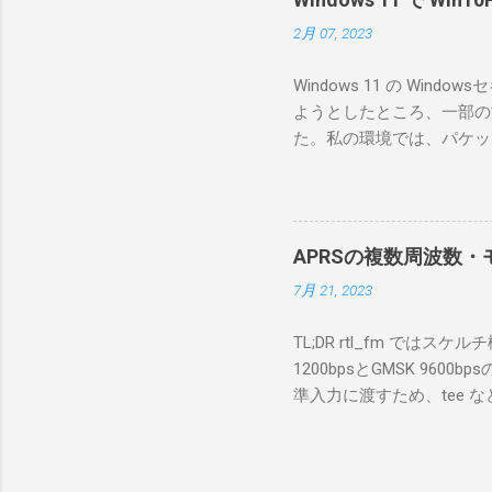
が持ってい
2月 07, 2023
っと古いI
のでBi
Windows 11 の W
が少ないか
ようとしたところ、一部の
にあるマ
た。私の環境では、パケットキ
を行うな
離ができないとエラーが出
あるRS
ンストールできなかったの
私の理解
ては pnputil という
ている。 
す。 Windows termi
る。US
APRSの複数周波数・モ
なファイルに、現在インストールされ
る。US
7月 21, 2023
上記のファイルから win10pc
いる。 無
から公開名が oem131.inf 
をUDP 
TL;DR rtl_fm では
バイダー名: Win10Pcap Nativ
信するCI
1200bpsとGMSK 960
08002be10318} ドライバー バ
50003
準入力に渡すため、tee な
Hardware Compatibili
BA1 R
thisdir="$(dirname $0)" dir
除する。 pnputil /dele
アントPCのR
f 431.04M -p 36 -s 48000 -l 
logger -t direwolf1)| \ dire