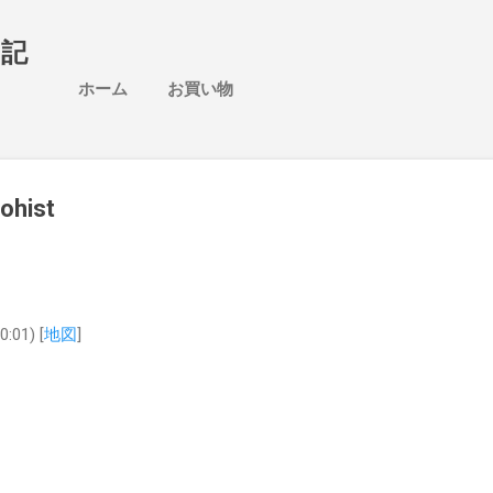
スキップしてメイン コンテンツに移動
日記
ホーム
お買い物
ohist
01) [
地図
]