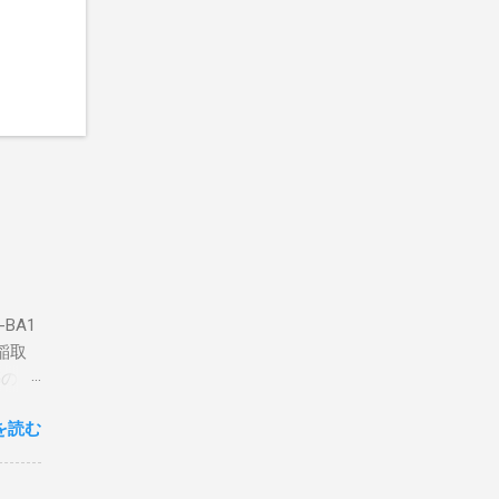
BA1
稲取
築のた
動くだ
を読む
こと
な構成
回は私