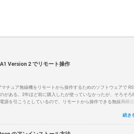
-BA1 Version 2 でリモート操作
のアマチュア無線機をリモートから操作するためのソフトウェアで RS-
のがある。2年ほど前に購入したが使っていなかったが、そろそろ
電源を引こうとしているので、リモートから操作できる無線局構
面目に使ってみることにした。 市販のソフトウェアだから簡単に
続き
ったのだが、ちっともそんなに簡単につながらなかった。という
リポイントを明示しながら、私なりの解説を書いてみる。 基本的
A1を使う場合は、下記のこれらものが必要である ICOMの無線機。 今
in10Pcap のアンインストール方法