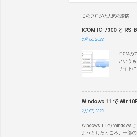
このブログの人気の投稿
ICOM IC-7300 と RS
2月 06, 2022
ICOM
というも
サイトに
めに、真
ろうと思
で、ハマ
RS-B
Windows 11 で W
が持ってい
2月 07, 2023
っと古いI
のでBi
Windows 11 の W
が少ないか
ようとしたところ、一部の
にあるマ