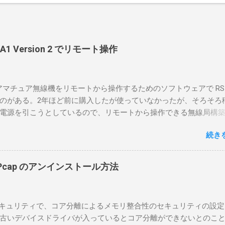
-BA1 Version 2 でリモート操作
のアマチュア無線機をリモートから操作するためのソフトウェアで RS-
のがある。2年ほど前に購入したが使っていなかったが、そろそろ
電源を引こうとしているので、リモートから操作できる無線局構
面目に使ってみることにした。 市販のソフトウェアだから簡単に
続き
ったのだが、ちっともそんなに簡単につながらなかった。という
リポイントを明示しながら、私なりの解説を書いてみる。 基本的
A1を使う場合は、下記のこれらものが必要である ICOMの無線機。 今
in10Pcap のアンインストール方法
るIC-7300を使う。 無線機側(サーバ側) のWindows PC。 今回
ntel NUCにWindows 10 Proを入れて使っている。 TPMとか入っ
tLockerのDisk暗号化もでき、遠隔地で盗難にあってもデータ流出の
indowsセキュリティで、コア分離によるメモリ整合性のセキュリティの設
なと思って。 操作側 (クライアント側) の Windows PC。 今回
古いデバイスドライバが入っているとコア分離ができないとのこ
ウスコンピュータのWindows 11が入ったPC 操作側で音声を使っ