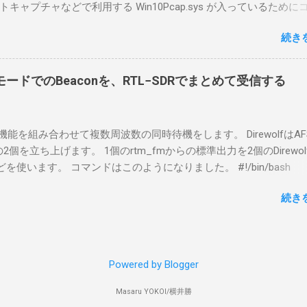
ャプチャなどで利用する Win10Pcap.sys が入っているために
らば、相応なマイクなど。 そして、リモート操作を行うソフトウ
ておりました。 アンインストールのプログラムなどを走らせても
-BA1。 RS-BA1はサーバ側・クライアント側の両方にインストール
続き
で、どのように実行すればよいのか調べながら実施しました。結
した無線機からサーバPC、クライアントPCまでの流れはこの様に
コマンドを用いればよかったです。 まずは管理者権限でTerminalを実行し
無線機内では、USB Hubの先にUSB SerialとUSB Audio がつなが
nal をインストールした環境でしたので、PowerShellが起動しました。
B Serialは無線機のマイコンとつながり、CI-Vでのコマンドが交換で
ードでのBeaconを、RTL−SDRでまとめて受信する
ているドライバを書き出す。 pnputil /enum-drivers > inf.t
B Audioは無線機の受信音や送信時の変調音を送受信できるようにな
ap を探し出す notepad.exe inf.txt 下記のよう場所があったので
線機とつながるサーバ側のPCのでは、Remote Utilityの制御用コ
であるとわかりました。 公開名: oem131.inf 元の名前: win10pcap.in
50001で交換できるようになっており、USB SerialなどのSerial port
スケルチ機能を組み合わせて複数周波数の同時待機をします。 DirewolfはAF
e x64 クラス名: NetTrans クラス GUID: {4d36e975-e325-11ce-bfc1
-Vの内容はUDP 50002で交換でき、USB Audioからの音声データはU
0bpsの2個を立ち上げます。 1個のrtm_fmからの標準出力を2個のDirewo
ージョン: 10/08/2015 10.2.0.5002 署名者名: Microsoft Windows
で送受信している。 利用者側のクライアントPCでは、Remote Utilityと
どを使います。 コマンドはこのようになりました。 #!/bin/bash
ty Publisher 今回の場合は oem131.inf が win10pcap に該当するので
emote Controlの2つのアプリで仕事を分担するようになっている。 
ewolf_conf="$thisdir/direwolf.conf" ( rtl_fm -M fm -f 144.64M -f 144
te-driver oem131.inf 以上でアンインストールができました。
emote Utilit...
続き
20 - | \ tee >(direwolf -c "$direwolf_conf" -r 48000 -D 1 -t 0 -B 1200 
wolf -c "$direwolf_conf" -r 48000 -D 1 -t 0 -B 9600 - | logger -t direwo
irewolf.conf の中身は、このようになっています。 ADEVICE nu
 コールサイン-10 IGSERVER asia.aprs2.net IGLOGIN コールサイン
Powered by Blogger
IG DELAY=0:30 EVERY=90:00 SYMBOL="igate" overlay=R lat=34^46
comment="Inatori 144.640MHz, 144.660MHz, 431.040MHz Receive-on
Masaru YOKOI/横井勝
ps" SDRドングルを使ったAPRS I-Gateについて アマチュア無線で位置情