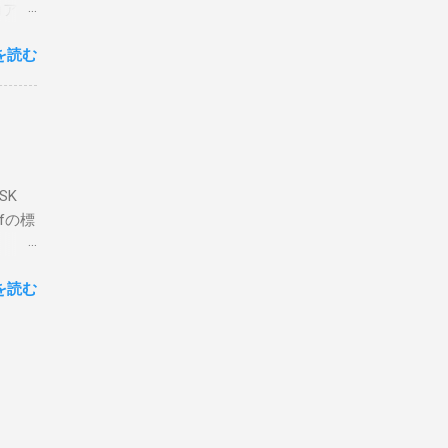
コア分
ェアで
アンイ
する。
を読む
論とし
なっ
ま
ってい
 適当
き
xt #
って
、ここ
マンド
f プロ
で送受
SK
-
DP
lfの標
RS-
、これを削
クライ
.66M -
を読む
- |
lf9) &
ll
.02
ly
報を送