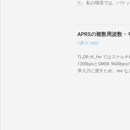
た。私の環境では、パケットキ
を行うな
離ができないとエラーが出
あるRS
ンストールできなかったの
私の理解
ては pnputil という
ている。 
す。 Windows termi
る。US
APRSの複数周波数・モ
なファイルに、現在インストールされ
る。US
7月 21, 2023
上記のファイルから win10pc
いる。 無
から公開名が oem131.inf 
をUDP 
TL;DR rtl_fm では
バイダー名: Win10Pcap Nativ
信するCI
1200bpsとGMSK 960
08002be10318} ドライバー バ
50003
準入力に渡すため、tee な
Hardware Compatibili
BA1 R
thisdir="$(dirname $0)" dir
除する。 pnputil /dele
アントPCのR
f 431.04M -p 36 -s 48000 -l 
logger -t direwolf1)| \ dire
同じディレクトリにおいてある d
null CHANNEL 0 MYCALL
Passcode PBEACON sendto=
long=139^02 alt=in_meter 
GW 1200bps+9600b