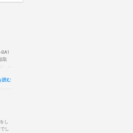
BA1
稲取
築のた
動くだ
を読む
こと
な構成
回は私
はちょ
ている
危険性
定をし
は手元
とでし
た交信