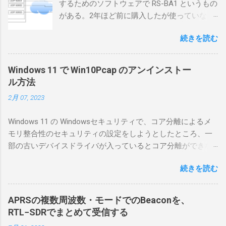
するためのソフトウェアで RS-BA1 というもの
がある。2年ほど前に購入したが使っていなか
ったが、そろそろ稲取サイトに電源を引こう
続きを読む
としているので、リモートから操作できる無
線局構築のために、真面目に使ってみること
にした。 市販のソフトウェアだから簡単に動
Windows 11 で Win10Pcap のアンインストー
くだろうと思ったのだが、ちっともそんなに
ル方法
簡単につながらなかった。ということで、ハ
2月 07, 2023
マリポイントを明示しながら、私なりの解説
を書いてみる。 基本的な構成 RS-BA1を使う場
Windows 11 の Windowsセキュリティで、コア分離によるメ
合は、下記のこれらものが必要である ICOMの
モリ整合性のセキュリティの設定をしようとしたところ、一
無線機。 今回は私が持っているIC-7300を使
部の古いデバイスドライバが入っているとコア分離ができな
う。 無線機側(サーバ側) のWindows PC。 今
いとのことでした。私の環境では、パケットキャプチャなど
回はちょっと古いIntel NUCにWindows 10 Pro
続きを読む
で利用する Win10Pcap.sys が入っているためにコア分離がで
を入れて使っている。 TPMとか入っているの
きないとエラーが出ておりました。 アンインストールのプロ
でBitLockerのDisk暗号化もでき、遠隔地で盗難
グラムなどを走らせてもアンインストールできなかったの
にあってもデータ流出の危険性が少ないかな
APRSの複数周波数・モードでのBeaconを、
で、どのように実行すればよいのか調べながら実施しまし
と思って。 操作側 (クライアント側) の
RTL−SDRでまとめて受信する
た。結論としては pnputil というコマンドを用いればよかった
Windows PC。 今回は手元にあるマウスコンピ