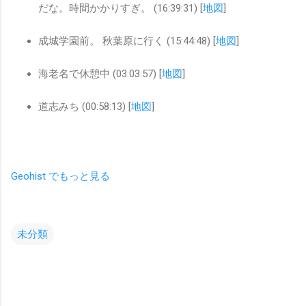
だな。時間かかりすぎ。 (16:39:31) [
地図
]
成城学園前。 秋葉原に行く (15:44:48) [
地図
]
海老名で休憩中 (03:03:57) [
地図
]
道志みち (00:58:13) [
地図
]
Geohist でもっと見る
未分類
コ
メ