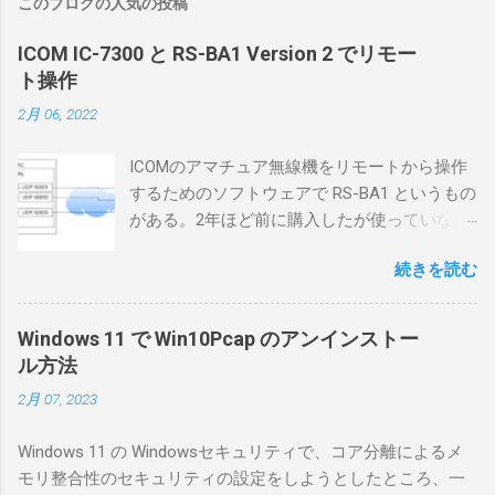
このブログの人気の投稿
ICOM IC-7300 と RS-BA1 Version 2 でリモー
ト操作
2月 06, 2022
ICOMのアマチュア無線機をリモートから操作
するためのソフトウェアで RS-BA1 というもの
がある。2年ほど前に購入したが使っていなか
ったが、そろそろ稲取サイトに電源を引こう
続きを読む
としているので、リモートから操作できる無
線局構築のために、真面目に使ってみること
にした。 市販のソフトウェアだから簡単に動
Windows 11 で Win10Pcap のアンインストー
くだろうと思ったのだが、ちっともそんなに
ル方法
簡単につながらなかった。ということで、ハ
2月 07, 2023
マリポイントを明示しながら、私なりの解説
を書いてみる。 基本的な構成 RS-BA1を使う場
Windows 11 の Windowsセキュリティで、コア分離によるメ
合は、下記のこれらものが必要である ICOMの
モリ整合性のセキュリティの設定をしようとしたところ、一
無線機。 今回は私が持っているIC-7300を使