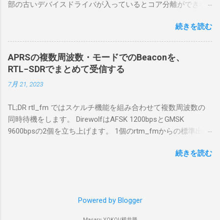
部の古いデバイスドライバが入っているとコア分離ができな
う。 無線機側(サーバ側) のWindows PC。 今
いとのことでした。私の環境では、パケットキャプチャなど
回はちょっと古いIntel NUCにWindows 10 Pro
続きを読む
で利用する Win10Pcap.sys が入っているためにコア分離がで
を入れて使っている。 TPMとか入っているの
きないとエラーが出ておりました。 アンインストールのプロ
でBitLockerのDisk暗号化もでき、遠隔地で盗難
グラムなどを走らせてもアンインストールできなかったの
にあってもデータ流出の危険性が少ないかな
APRSの複数周波数・モードでのBeaconを、
で、どのように実行すればよいのか調べながら実施しまし
と思って。 操作側 (クライアント側) の
RTL−SDRでまとめて受信する
た。結論としては pnputil というコマンドを用いればよかった
Windows PC。 今回は手元にあるマウスコンピ
7月 21, 2023
です。 まずは管理者権限でTerminalを実行します。
ュータのWindows 11が入ったPC 操作側で音声
Windows terminal をインストールした環境でしたので、
を使った交信を行うならば、相応なマイクな
TL;DR rtl_fm ではスケルチ機能を組み合わせて複数周波数の
PowerShellが起動しました。 適当なファイルに、現在インス
ど。 そして、リモート操作を行うソフトウェ
同時待機をします。 DirewolfはAFSK 1200bpsとGMSK
トールされているドライバを書き出す。 pnputil /enum-
アであるRS-BA1。 RS-BA1はサーバ側・クラ
9600bpsの2個を立ち上げます。 1個のrtm_fmからの標準出力
drivers > inf.txt # 上記のファイルから win10pcap を探し出す
イアント側の両方にインストールする。 私の
を2個のDirewolfの標準入力に渡すため、tee などを使いま
notepad.exe inf.txt 下記のよう場所があったので、ここから公
理解した無線機からサーバPC、クライアント
続きを読む
す。 コマンドはこのようになりました。 #!/bin/bash
開名が oem131.inf であるとわかりました。 公開名:
PCまでの流れはこの様になっている。 無線機
thisdir="$(dirname $0)" direwolf_conf="$thisdir/direwolf.conf" (
oem131.inf 元の名前: win10pcap.inf プロバイダー名:
内では、USB Hubの先にUSB SerialとUSB Audio
rtl_fm -M fm -f 144.64M -f 144.66M -f 431.04M -p 36 -s 48000
Win10Pcap Native x64 クラス名: NetTrans クラス GUID:
がつながっている。USB Serialは無線機のマイ
-l 20 - | \ tee >(direwolf -c "$direwolf_conf" -r 48000 -D 1 -t 0 -
{4d36e975-e325-11ce-bfc1-08002be10318} ドライバー バージ
コンとつながり、CI-Vでのコマンドが交換で
Powered by Blogger
B 1200 - | logger -t direwolf1)| \ direwolf -c "$direwolf_conf" -r
ョン: 10/08/2015 10.2.0.5002 署名者名: Microsoft Windows
きる。USB Audioは無線機の受信音や送信時の
48000 -D 1 -t 0 -B 9600 - | logger -t direwolf9) & 同じディレク
Hardware Compatibility Publisher 今回の場合は oem131.inf が
変調音を送受信できるようになっている。 無
Masaru YOKOI/横井勝