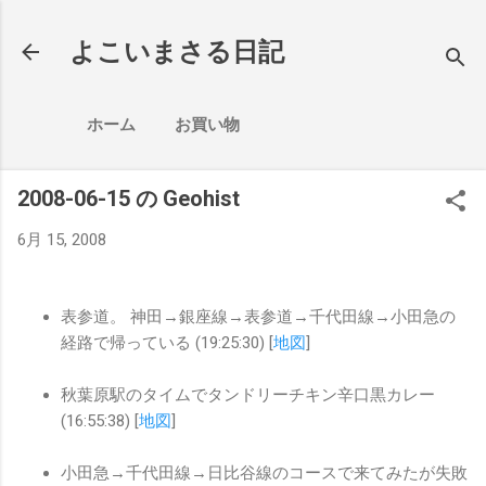
スキップしてメイン コンテンツに移動
よこいまさる日記
ホーム
お買い物
2008-06-15 の Geohist
6月 15, 2008
表参道。 神田→銀座線→表参道→千代田線→小田急の
経路で帰っている (19:25:30) [
地図
]
秋葉原駅のタイムでタンドリーチキン辛口黒カレー
(16:55:38) [
地図
]
小田急→千代田線→日比谷線のコースで来てみたが失敗