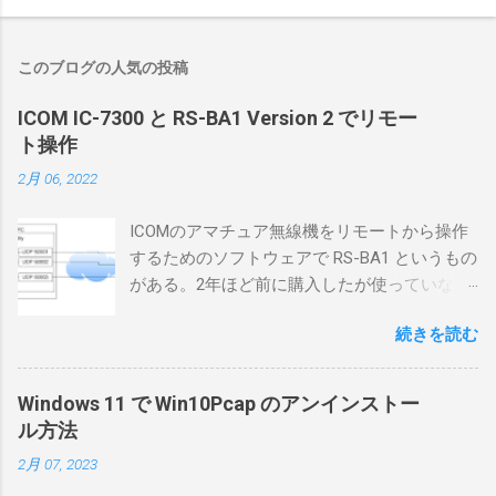
このブログの人気の投稿
ICOM IC-7300 と RS-BA1 Version 2 でリモー
ト操作
2月 06, 2022
ICOMのアマチュア無線機をリモートから操作
するためのソフトウェアで RS-BA1 というもの
がある。2年ほど前に購入したが使っていなか
ったが、そろそろ稲取サイトに電源を引こう
続きを読む
としているので、リモートから操作できる無
線局構築のために、真面目に使ってみること
にした。 市販のソフトウェアだから簡単に動
Windows 11 で Win10Pcap のアンインストー
くだろうと思ったのだが、ちっともそんなに
ル方法
簡単につながらなかった。ということで、ハ
2月 07, 2023
マリポイントを明示しながら、私なりの解説