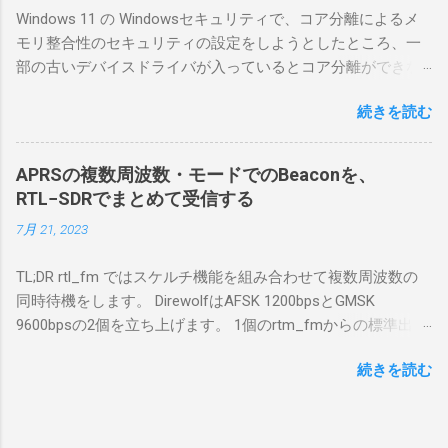
を書いてみる。 基本的な構成 RS-BA1を使う場
Windows 11 の Windowsセキュリティで、コア分離によるメ
合は、下記のこれらものが必要である ICOMの
モリ整合性のセキュリティの設定をしようとしたところ、一
無線機。 今回は私が持っているIC-7300を使
部の古いデバイスドライバが入っているとコア分離ができな
う。 無線機側(サーバ側) のWindows PC。 今
いとのことでした。私の環境では、パケットキャプチャなど
回はちょっと古いIntel NUCにWindows 10 Pro
続きを読む
で利用する Win10Pcap.sys が入っているためにコア分離がで
を入れて使っている。 TPMとか入っているの
きないとエラーが出ておりました。 アンインストールのプロ
でBitLockerのDisk暗号化もでき、遠隔地で盗難
グラムなどを走らせてもアンインストールできなかったの
にあってもデータ流出の危険性が少ないかな
APRSの複数周波数・モードでのBeaconを、
で、どのように実行すればよいのか調べながら実施しまし
と思って。 操作側 (クライアント側) の
RTL−SDRでまとめて受信する
た。結論としては pnputil というコマンドを用いればよかった
Windows PC。 今回は手元にあるマウスコンピ
7月 21, 2023
です。 まずは管理者権限でTerminalを実行します。
ュータのWindows 11が入ったPC 操作側で音声
Windows terminal をインストールした環境でしたので、
を使った交信を行うならば、相応なマイクな
TL;DR rtl_fm ではスケルチ機能を組み合わせて複数周波数の
PowerShellが起動しました。 適当なファイルに、現在インス
ど。 そして、リモート操作を行うソフトウェ
同時待機をします。 DirewolfはAFSK 1200bpsとGMSK
トールされているドライバを書き出す。 pnputil /enum-
アであるRS-BA1。 RS-BA1はサーバ側・クラ
9600bpsの2個を立ち上げます。 1個のrtm_fmからの標準出力
drivers > inf.txt # 上記のファイルから win10pcap を探し出す
イアント側の両方にインストールする。 私の
を2個のDirewolfの標準入力に渡すため、tee などを使いま
notepad.exe inf.txt 下記のよう場所があったので、ここから公
理解した無線機からサーバPC、クライアント
続きを読む
す。 コマンドはこのようになりました。 #!/bin/bash
開名が oem131.inf であるとわかりました。 公開名:
PCまでの流れはこの様になっている。 無線機
thisdir="$(dirname $0)" direwolf_conf="$thisdir/direwolf.conf" (
oem131.inf 元の名前: win10pcap.inf プロバイダー名:
内では、USB Hubの先にUSB SerialとUSB Audio
rtl_fm -M fm -f 144.64M -f 144.66M -f 431.04M -p 36 -s 48000
Win10Pcap Native x64 クラス名: NetTrans クラス GUID:
がつながっている。USB Serialは無線機のマイ
-l 20 - | \ tee >(direwolf -c "$direwolf_conf" -r 48000 -D 1 -t 0 -