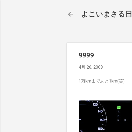
よこいまさる
9999
4月 26, 2008
1万kmまであと1km(笑)