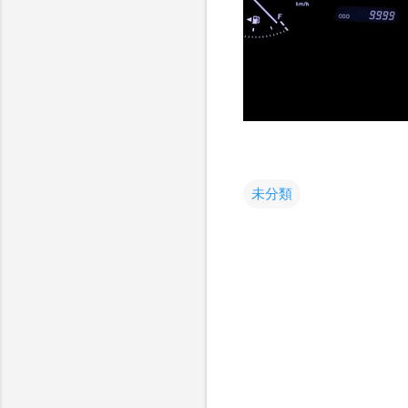
未分類
コ
メ
ン
ト