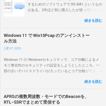
するためのソフトウェアで RS-BA1 というもの
がある。2年ほど前に購入したが使っていなか
ったが、そろそろ稲取サイトに電源を引こう
続きを読む
としているので、リモートから操作できる無
線局構築のために、真面目に使ってみること
にした。 市販のソフトウェアだから簡単に動
Windows 11 で Win10Pcap のアンインストー
くだろうと思ったのだが、ちっともそんなに
ル方法
簡単につながらなかった。ということで、ハ
2月 07, 2023
マリポイントを明示しながら、私なりの解説
を書いてみる。 基本的な構成 RS-BA1を使う場
Windows 11 の Windowsセキュリティで、コア分離によるメ
合は、下記のこれらものが必要である ICOMの
モリ整合性のセキュリティの設定をしようとしたところ、一
無線機。 今回は私が持っているIC-7300を使
部の古いデバイスドライバが入っているとコア分離ができな
う。 無線機側(サーバ側) のWindows PC。 今
いとのことでした。私の環境では、パケットキャプチャなど
回はちょっと古いIntel NUCにWindows 10 Pro
続きを読む
で利用する Win10Pcap.sys が入っているためにコア分離がで
を入れて使っている。 TPMとか入っているの
きないとエラーが出ておりました。 アンインストールのプロ
でBitLockerのDisk暗号化もでき、遠隔地で盗難
グラムなどを走らせてもアンインストールできなかったの
にあってもデータ流出の危険性が少ないかな
APRSの複数周波数・モードでのBeaconを、
で、どのように実行すればよいのか調べながら実施しまし
と思って。 操作側 (クライアント側) の
RTL−SDRでまとめて受信する
た。結論としては pnputil というコマンドを用いればよかった