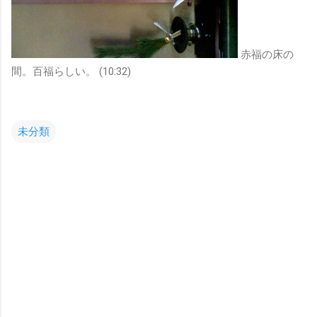
赤福の床の
間。百福らしい。 (10:32)
未分類
コ
メ
ン
ト