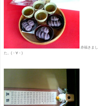
赤福きまし
た。(・∀・)