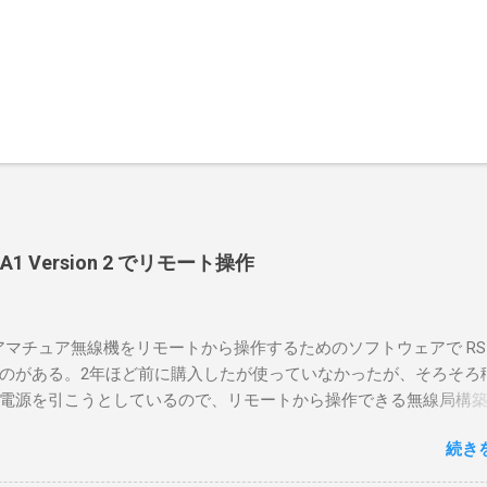
-BA1 Version 2 でリモート操作
のアマチュア無線機をリモートから操作するためのソフトウェアで RS-
のがある。2年ほど前に購入したが使っていなかったが、そろそろ
電源を引こうとしているので、リモートから操作できる無線局構
面目に使ってみることにした。 市販のソフトウェアだから簡単に
続き
ったのだが、ちっともそんなに簡単につながらなかった。という
リポイントを明示しながら、私なりの解説を書いてみる。 基本的