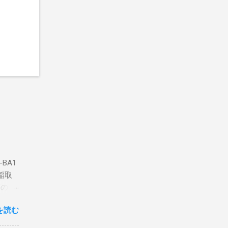
BA1
稲取
築のた
動くだ
を読む
こと
な構成