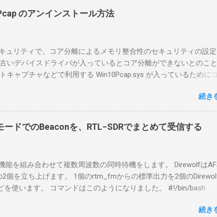
A1を使う場合は、下記のこれらものが必要である ICOMの無線機。 今
in10Pcap のアンインストール方法
るIC-7300を使う。 無線機側(サーバ側) のWindows PC。 今回
ntel NUCにWindows 10 Proを入れて使っている。 TPMとか入っ
tLockerのDisk暗号化もでき、遠隔地で盗難にあってもデータ流出の
indowsセキュリティで、コア分離によるメモリ整合性のセキュリティの設
なと思って。 操作側 (クライアント側) の Windows PC。 今回
古いデバイスドライバが入っているとコア分離ができないとのこ
ウスコンピュータのWindows 11が入ったPC 操作側で音声を使っ
ャプチャなどで利用する Win10Pcap.sys が入っているために
らば、相応なマイクなど。 そして、リモート操作を行うソフトウ
ておりました。 アンインストールのプログラムなどを走らせても
-BA1。 RS-BA1はサーバ側・クライアント側の両方にインストール
続き
で、どのように実行すればよいのか調べながら実施しました。結
した無線機からサーバPC、クライアントPCまでの流れはこの様に
コマンドを用いればよかったです。 まずは管理者権限でTerminalを実行し
無線機内では、USB Hubの先にUSB SerialとUSB Audio がつなが
nal をインストールした環境でしたので、PowerShellが起動しました。
B Serialは無線機のマイコンとつながり、CI-Vでのコマンドが交換で
ードでのBeaconを、RTL−SDRでまとめて受信する
ているドライバを書き出す。 pnputil /enum-drivers > inf.t
B Audioは無線機の受信音や送信時の変調音を送受信できるようにな
ap を探し出す notepad.exe inf.txt 下記のよう場所があったので
線機とつながるサーバ側のPCのでは、Remote Utilityの制御用コ
であるとわかりました。 公開名: oem131.inf 元の名前: win10pcap.in
50001で交換できるようになっており、USB SerialなどのSerial port
スケルチ機能を組み合わせて複数周波数の同時待機をします。 DirewolfはAF
e x64 クラス名: NetTrans クラス GUID: {4d36e975-e325-11ce-bfc1
-Vの内容はUDP 50002で交換でき、USB Audioからの音声データはU
0bpsの2個を立ち上げます。 1個のrtm_fmからの標準出力を2個のDirewo
ージョン: 10/08/2015 10.2.0.5002 署名者名: Microsoft Windows
で送受信している。 利用者側のクライアントPCでは、Remote Utilityと
どを使います。 コマンドはこのようになりました。 #!/bin/bash
ty Publisher 今回の場合は oem131.inf が win10pcap に該当するので
emote Controlの2つのアプリで仕事を分担するようになっている。 
ewolf_conf="$thisdir/direwolf.conf" ( rtl_fm -M fm -f 144.64M -f 144
te-driver oem131.inf 以上でアンインストールができました。
emote Utilit...
続き
20 - | \ tee >(direwolf -c "$direwolf_conf" -r 48000 -D 1 -t 0 -B 1200 