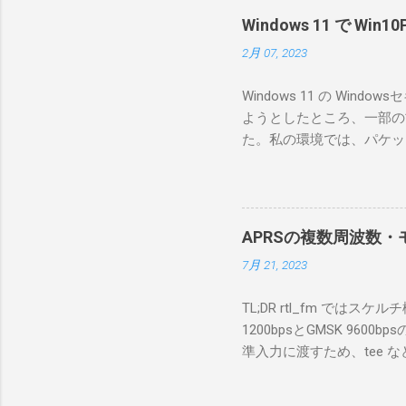
RS-B
Windows 11 で W
が持ってい
2月 07, 2023
っと古いI
のでBi
Windows 11 の W
が少ないか
ようとしたところ、一部の
にあるマ
た。私の環境では、パケットキ
を行うな
離ができないとエラーが出
あるRS
ンストールできなかったの
私の理解
ては pnputil という
ている。 
す。 Windows termi
る。US
APRSの複数周波数・モ
なファイルに、現在インストールされ
る。US
7月 21, 2023
上記のファイルから win10pc
いる。 無
から公開名が oem131.inf 
をUDP 
TL;DR rtl_fm では
バイダー名: Win10Pcap Nativ
信するCI
1200bpsとGMSK 960
08002be10318} ドライバー バ
50003
準入力に渡すため、tee な
Hardware Compatibili
BA1 R
thisdir="$(dirname $0)" dir
除する。 pnputil /dele
アントPCのR
f 431.04M -p 36 -s 48000 -l 