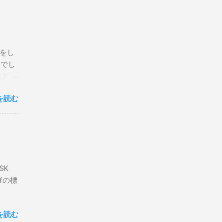
回は私
はちょ
ている
危険性
定をし
は手元
とでし
た交信
コア分
ェアで
アンイ
する。
を読む
論とし
なっ
ま
ってい
 適当
き
xt #
って
、ここ
マンド
f プロ
で送受
SK
-
DP
lfの標
RS-
、これを削
クライ
.66M -
を読む
- |