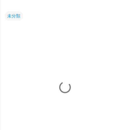
未分類
コ
メ
ン
ト