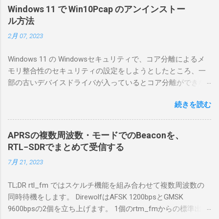
にした。 市販のソフトウェアだから簡単に動
Windows 11 で Win10Pcap のアンインストー
くだろうと思ったのだが、ちっともそんなに
ル方法
簡単につながらなかった。ということで、ハ
2月 07, 2023
マリポイントを明示しながら、私なりの解説
を書いてみる。 基本的な構成 RS-BA1を使う場
Windows 11 の Windowsセキュリティで、コア分離によるメ
合は、下記のこれらものが必要である ICOMの
モリ整合性のセキュリティの設定をしようとしたところ、一
無線機。 今回は私が持っているIC-7300を使
部の古いデバイスドライバが入っているとコア分離ができな
う。 無線機側(サーバ側) のWindows PC。 今
いとのことでした。私の環境では、パケットキャプチャなど
回はちょっと古いIntel NUCにWindows 10 Pro
続きを読む
で利用する Win10Pcap.sys が入っているためにコア分離がで
を入れて使っている。 TPMとか入っているの
きないとエラーが出ておりました。 アンインストールのプロ
でBitLockerのDisk暗号化もでき、遠隔地で盗難
グラムなどを走らせてもアンインストールできなかったの
にあってもデータ流出の危険性が少ないかな
APRSの複数周波数・モードでのBeaconを、
で、どのように実行すればよいのか調べながら実施しまし
と思って。 操作側 (クライアント側) の
RTL−SDRでまとめて受信する
た。結論としては pnputil というコマンドを用いればよかった
Windows PC。 今回は手元にあるマウスコンピ
7月 21, 2023
です。 まずは管理者権限でTerminalを実行します。
ュータのWindows 11が入ったPC 操作側で音声
Windows terminal をインストールした環境でしたので、
を使った交信を行うならば、相応なマイクな
TL;DR rtl_fm ではスケルチ機能を組み合わせて複数周波数の
PowerShellが起動しました。 適当なファイルに、現在インス
ど。 そして、リモート操作を行うソフトウェ
同時待機をします。 DirewolfはAFSK 1200bpsとGMSK
トールされているドライバを書き出す。 pnputil /enum-
アであるRS-BA1。 RS-BA1はサーバ側・クラ
9600bpsの2個を立ち上げます。 1個のrtm_fmからの標準出力
drivers > inf.txt # 上記のファイルから win10pcap を探し出す
イアント側の両方にインストールする。 私の