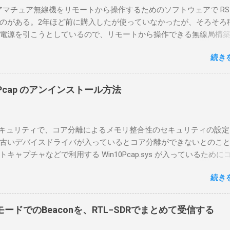
のアマチュア無線機をリモートから操作するためのソフトウェアで RS-
のがある。2年ほど前に購入したが使っていなかったが、そろそろ
電源を引こうとしているので、リモートから操作できる無線局構
面目に使ってみることにした。 市販のソフトウェアだから簡単に
続き
ったのだが、ちっともそんなに簡単につながらなかった。という
リポイントを明示しながら、私なりの解説を書いてみる。 基本的
A1を使う場合は、下記のこれらものが必要である ICOMの無線機。 今
in10Pcap のアンインストール方法
るIC-7300を使う。 無線機側(サーバ側) のWindows PC。 今回
ntel NUCにWindows 10 Proを入れて使っている。 TPMとか入っ
tLockerのDisk暗号化もでき、遠隔地で盗難にあってもデータ流出の
indowsセキュリティで、コア分離によるメモリ整合性のセキュリティの設
なと思って。 操作側 (クライアント側) の Windows PC。 今回
古いデバイスドライバが入っているとコア分離ができないとのこ
ウスコンピュータのWindows 11が入ったPC 操作側で音声を使っ
ャプチャなどで利用する Win10Pcap.sys が入っているために
らば、相応なマイクなど。 そして、リモート操作を行うソフトウ
ておりました。 アンインストールのプログラムなどを走らせても
-BA1。 RS-BA1はサーバ側・クライアント側の両方にインストール
続き
で、どのように実行すればよいのか調べながら実施しました。結
した無線機からサーバPC、クライアントPCまでの流れはこの様に
コマンドを用いればよかったです。 まずは管理者権限でTerminalを実行し
無線機内では、USB Hubの先にUSB SerialとUSB Audio がつなが
nal をインストールした環境でしたので、PowerShellが起動しました。
B Serialは無線機のマイコンとつながり、CI-Vでのコマンドが交換で
ードでのBeaconを、RTL−SDRでまとめて受信する
ているドライバを書き出す。 pnputil /enum-drivers > inf.t
B Audioは無線機の受信音や送信時の変調音を送受信できるようにな
ap を探し出す notepad.exe inf.txt 下記のよう場所があったので