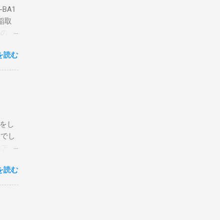
BA1
稲取
築のた
動くだ
を読む
こと
な構成
回は私
はちょ
ている
危険性
定をし
は手元
とでし
た交信
コア分
ェアで
アンイ
する。
を読む
論とし
なっ
ま
ってい
 適当
き
xt #
って
、ここ