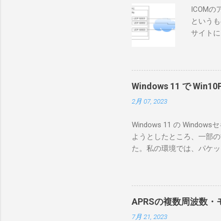
ICOM
というも
サイトに
めに、真
ろうと思
で、ハマ
RS-B
Windows 11 で W
が持ってい
2月 07, 2023
っと古いI
のでBi
Windows 11 の W
が少ないか
ようとしたところ、一部の
にあるマ
た。私の環境では、パケットキ
を行うな
離ができないとエラーが出
あるRS
ンストールできなかったの
私の理解
ては pnputil という
ている。 
す。 Windows termi
る。US
APRSの複数周波数・モ
なファイルに、現在インストールされ
る。US
7月 21, 2023
上記のファイルから win10pc