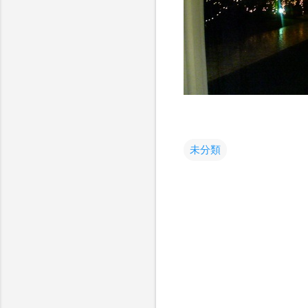
未分類
コ
メ
ン
ト