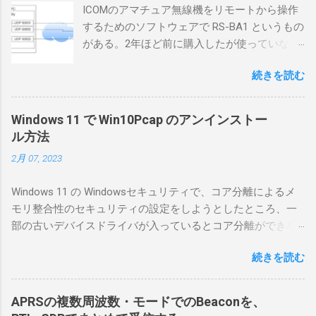
ICOMのアマチュア無線機をリモートから操作
するためのソフトウェアで RS-BA1 というもの
がある。2年ほど前に購入したが使っていなか
ったが、そろそろ稲取サイトに電源を引こう
続きを読む
としているので、リモートから操作できる無
線局構築のために、真面目に使ってみること
にした。 市販のソフトウェアだから簡単に動
Windows 11 で Win10Pcap のアンインストー
くだろうと思ったのだが、ちっともそんなに
ル方法
簡単につながらなかった。ということで、ハ
2月 07, 2023
マリポイントを明示しながら、私なりの解説
を書いてみる。 基本的な構成 RS-BA1を使う場
Windows 11 の Windowsセキュリティで、コア分離によるメ
合は、下記のこれらものが必要である ICOMの
モリ整合性のセキュリティの設定をしようとしたところ、一
無線機。 今回は私が持っているIC-7300を使
部の古いデバイスドライバが入っているとコア分離ができな
う。 無線機側(サーバ側) のWindows PC。 今
いとのことでした。私の環境では、パケットキャプチャなど
回はちょっと古いIntel NUCにWindows 10 Pro
続きを読む
で利用する Win10Pcap.sys が入っているためにコア分離がで
を入れて使っている。 TPMとか入っているの
きないとエラーが出ておりました。 アンインストールのプロ
でBitLockerのDisk暗号化もでき、遠隔地で盗難
グラムなどを走らせてもアンインストールできなかったの
にあってもデータ流出の危険性が少ないかな
APRSの複数周波数・モードでのBeaconを、
で、どのように実行すればよいのか調べながら実施しまし
と思って。 操作側 (クライアント側) の