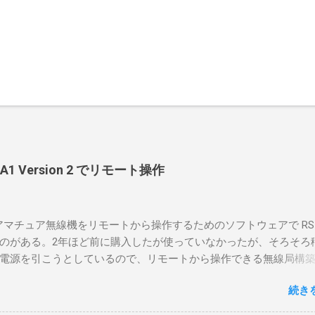
-BA1 Version 2 でリモート操作
のアマチュア無線機をリモートから操作するためのソフトウェアで RS-
のがある。2年ほど前に購入したが使っていなかったが、そろそろ
電源を引こうとしているので、リモートから操作できる無線局構
面目に使ってみることにした。 市販のソフトウェアだから簡単に
続き
ったのだが、ちっともそんなに簡単につながらなかった。という
リポイントを明示しながら、私なりの解説を書いてみる。 基本的