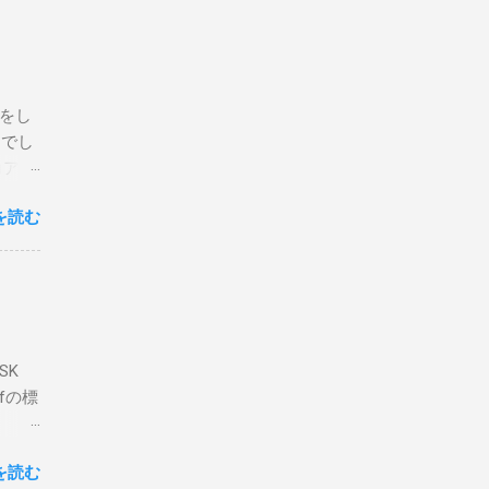
回は私
はちょ
ている
危険性
定をし
は手元
とでし
た交信
コア分
ェアで
アンイ
する。
を読む
論とし
なっ
ま
ってい
 適当
き
xt #
って
、ここ
マンド
f プロ
で送受
SK
-
DP
lfの標
RS-
、これを削
クライ
.66M -
を読む
- |