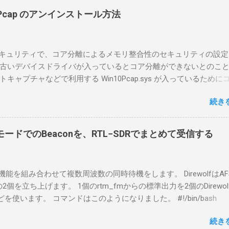
A1を使う場合は、下記のこれらものが必要である ICOMの無線機。 今
in10Pcap のアンインストール方法
るIC-7300を使う。 無線機側(サーバ側) のWindows PC。 今回
ntel NUCにWindows 10 Proを入れて使っている。 TPMとか入っ
tLockerのDisk暗号化もでき、遠隔地で盗難にあってもデータ流出の
indowsセキュリティで、コア分離によるメモリ整合性のセキュリティの設
なと思って。 操作側 (クライアント側) の Windows PC。 今回
古いデバイスドライバが入っているとコア分離ができないとのこ
ウスコンピュータのWindows 11が入ったPC 操作側で音声を使っ
ャプチャなどで利用する Win10Pcap.sys が入っているために
らば、相応なマイクなど。 そして、リモート操作を行うソフトウ
ておりました。 アンインストールのプログラムなどを走らせても
-BA1。 RS-BA1はサーバ側・クライアント側の両方にインストール
続き
で、どのように実行すればよいのか調べながら実施しました。結
した無線機からサーバPC、クライアントPCまでの流れはこの様に
コマンドを用いればよかったです。 まずは管理者権限でTerminalを実行し
無線機内では、USB Hubの先にUSB SerialとUSB Audio がつなが
nal をインストールした環境でしたので、PowerShellが起動しました。
B Serialは無線機のマイコンとつながり、CI-Vでのコマンドが交換で
ードでのBeaconを、RTL−SDRでまとめて受信する
ているドライバを書き出す。 pnputil /enum-drivers > inf.t
B Audioは無線機の受信音や送信時の変調音を送受信できるようにな
ap を探し出す notepad.exe inf.txt 下記のよう場所があったので
線機とつながるサーバ側のPCのでは、Remote Utilityの制御用コ
であるとわかりました。 公開名: oem131.inf 元の名前: win10pcap.in
50001で交換できるようになっており、USB SerialなどのSerial port
スケルチ機能を組み合わせて複数周波数の同時待機をします。 DirewolfはAF
e x64 クラス名: NetTrans クラス GUID: {4d36e975-e325-11ce-bfc1
-Vの内容はUDP 50002で交換でき、USB Audioからの音声データはU
0bpsの2個を立ち上げます。 1個のrtm_fmからの標準出力を2個のDirewo
ージョン: 10/08/2015 10.2.0.5002 署名者名: Microsoft Windows
で送受信している。 利用者側のクライアントPCでは、Remote Utilityと
どを使います。 コマンドはこのようになりました。 #!/bin/bash
ty Publisher 今回の場合は oem131.inf が win10pcap に該当するので
emote Controlの2つのアプリで仕事を分担するようになっている。 
ewolf_conf="$thisdir/direwolf.conf" ( rtl_fm -M fm -f 144.64M -f 144
te-driver oem131.inf 以上でアンインストールができました。
emote Utilit...
続き
20 - | \ tee >(direwolf -c "$direwolf_conf" -r 48000 -D 1 -t 0 -B 1200 