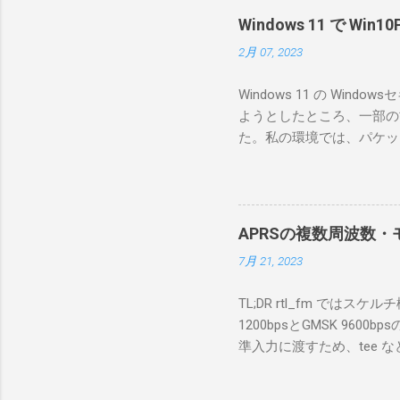
RS-B
Windows 11 で W
が持ってい
2月 07, 2023
っと古いI
のでBi
Windows 11 の W
が少ないか
ようとしたところ、一部の
にあるマ
た。私の環境では、パケットキ
を行うな
離ができないとエラーが出
あるRS
ンストールできなかったの
私の理解
ては pnputil という
ている。 
す。 Windows termi
る。US
APRSの複数周波数・モ
なファイルに、現在インストールされ
る。US
7月 21, 2023
上記のファイルから win10pc
いる。 無
から公開名が oem131.inf 
をUDP 
TL;DR rtl_fm では
バイダー名: Win10Pcap Nativ
信するCI
1200bpsとGMSK 960
08002be10318} ドライバー バ
50003
準入力に渡すため、tee な
Hardware Compatibili
BA1 R
thisdir="$(dirname $0)" dir
除する。 pnputil /dele
アントPCのR
f 431.04M -p 36 -s 48000 -l 