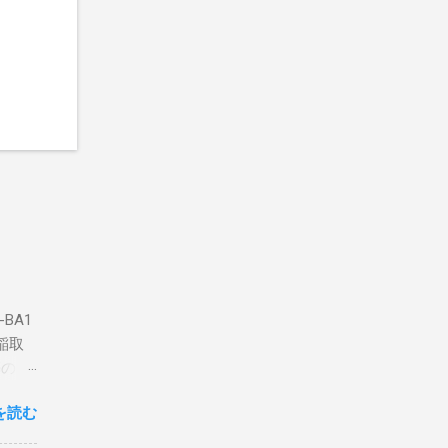
BA1
稲取
築のた
動くだ
を読む
こと
な構成