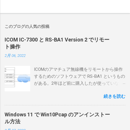
このブログの人気の投稿
ICOM IC-7300 と RS-BA1 Version 2 でリモー
ト操作
2月 06, 2022
ICOMのアマチュア無線機をリモートから操作
するためのソフトウェアで RS-BA1 というもの
がある。2年ほど前に購入したが使っていなか
ったが、そろそろ稲取サイトに電源を引こう
続きを読む
としているので、リモートから操作できる無
線局構築のために、真面目に使ってみること
にした。 市販のソフトウェアだから簡単に動
Windows 11 で Win10Pcap のアンインストー
くだろうと思ったのだが、ちっともそんなに
ル方法
簡単につながらなかった。ということで、ハ