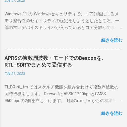
2月 07, 2023
マリポイントを明示しながら、私なりの解説
を書いてみる。 基本的な構成 RS-BA1を使う場
Windows 11 の Windowsセキュリティで、コア分離によるメ
合は、下記のこれらものが必要である ICOMの
モリ整合性のセキュリティの設定をしようとしたところ、一
無線機。 今回は私が持っているIC-7300を使
部の古いデバイスドライバが入っているとコア分離ができな
う。 無線機側(サーバ側) のWindows PC。 今
いとのことでした。私の環境では、パケットキャプチャなど
回はちょっと古いIntel NUCにWindows 10 Pro
続きを読む
で利用する Win10Pcap.sys が入っているためにコア分離がで
を入れて使っている。 TPMとか入っているの
きないとエラーが出ておりました。 アンインストールのプロ
でBitLockerのDisk暗号化もでき、遠隔地で盗難
グラムなどを走らせてもアンインストールできなかったの
にあってもデータ流出の危険性が少ないかな
APRSの複数周波数・モードでのBeaconを、
で、どのように実行すればよいのか調べながら実施しまし
と思って。 操作側 (クライアント側) の
RTL−SDRでまとめて受信する
た。結論としては pnputil というコマンドを用いればよかった
Windows PC。 今回は手元にあるマウスコンピ
7月 21, 2023
です。 まずは管理者権限でTerminalを実行します。
ュータのWindows 11が入ったPC 操作側で音声
Windows terminal をインストールした環境でしたので、
を使った交信を行うならば、相応なマイクな
TL;DR rtl_fm ではスケルチ機能を組み合わせて複数周波数の
PowerShellが起動しました。 適当なファイルに、現在インス
ど。 そして、リモート操作を行うソフトウェ
同時待機をします。 DirewolfはAFSK 1200bpsとGMSK
トールされているドライバを書き出す。 pnputil /enum-
アであるRS-BA1。 RS-BA1はサーバ側・クラ
9600bpsの2個を立ち上げます。 1個のrtm_fmからの標準出力
drivers > inf.txt # 上記のファイルから win10pcap を探し出す
イアント側の両方にインストールする。 私の
を2個のDirewolfの標準入力に渡すため、tee などを使いま
notepad.exe inf.txt 下記のよう場所があったので、ここから公
理解した無線機からサーバPC、クライアント
続きを読む
す。 コマンドはこのようになりました。 #!/bin/bash
開名が oem131.inf であるとわかりました。 公開名:
PCまでの流れはこの様になっている。 無線機
thisdir="$(dirname $0)" direwolf_conf="$thisdir/direwolf.conf" (
oem131.inf 元の名前: win10pcap.inf プロバイダー名:
内では、USB Hubの先にUSB SerialとUSB Audio