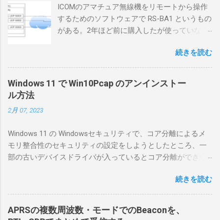
ICOMのアマチュア無線機をリモートから操作
するためのソフトウェアで RS-BA1 というもの
がある。2年ほど前に購入したが使っていなか
ったが、そろそろ稲取サイトに電源を引こう
続きを読む
としているので、リモートから操作できる無
線局構築のために、真面目に使ってみること
にした。 市販のソフトウェアだから簡単に動
Windows 11 で Win10Pcap のアンインストー
くだろうと思ったのだが、ちっともそんなに
ル方法
簡単につながらなかった。ということで、ハ
2月 07, 2023
マリポイントを明示しながら、私なりの解説
を書いてみる。 基本的な構成 RS-BA1を使う場
Windows 11 の Windowsセキュリティで、コア分離によるメ
合は、下記のこれらものが必要である ICOMの
モリ整合性のセキュリティの設定をしようとしたところ、一
無線機。 今回は私が持っているIC-7300を使
部の古いデバイスドライバが入っているとコア分離ができな
う。 無線機側(サーバ側) のWindows PC。 今
いとのことでした。私の環境では、パケットキャプチャなど
回はちょっと古いIntel NUCにWindows 10 Pro
続きを読む
で利用する Win10Pcap.sys が入っているためにコア分離がで
を入れて使っている。 TPMとか入っているの
きないとエラーが出ておりました。 アンインストールのプロ
でBitLockerのDisk暗号化もでき、遠隔地で盗難
グラムなどを走らせてもアンインストールできなかったの
にあってもデータ流出の危険性が少ないかな
APRSの複数周波数・モードでのBeaconを、
で、どのように実行すればよいのか調べながら実施しまし
と思って。 操作側 (クライアント側) の