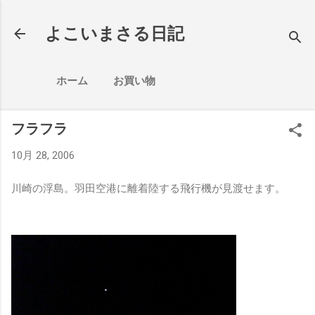
スキップしてメイン コンテンツに移動
よこいまさる日記
ホーム
お買い物
フラフラ
10月 28, 2006
川崎の浮島。羽田空港に離着陸する飛行機が見渡せます。