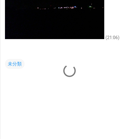
(21:06)
未分類
コ
メ
ン
ト