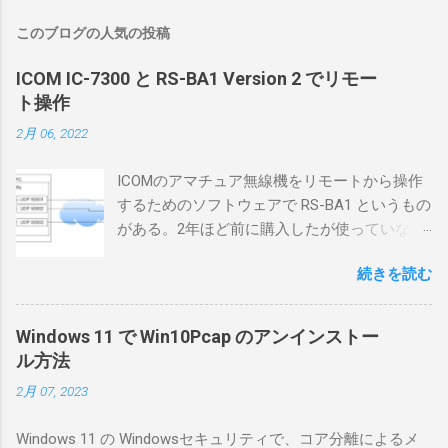
このブログの人気の投稿
ICOM IC-7300 と RS-BA1 Version 2 でリモー
ト操作
2月 06, 2022
ICOMのアマチュア無線機をリモートから操作
するためのソフトウェアで RS-BA1 というもの
がある。2年ほど前に購入したが使っていなか
ったが、そろそろ稲取サイトに電源を引こう
続きを読む
としているので、リモートから操作できる無
線局構築のために、真面目に使ってみること
にした。 市販のソフトウェアだから簡単に動
Windows 11 で Win10Pcap のアンインストー
くだろうと思ったのだが、ちっともそんなに
ル方法
簡単につながらなかった。ということで、ハ
2月 07, 2023
マリポイントを明示しながら、私なりの解説
を書いてみる。 基本的な構成 RS-BA1を使う場
Windows 11 の Windowsセキュリティで、コア分離によるメ
合は、下記のこれらものが必要である ICOMの