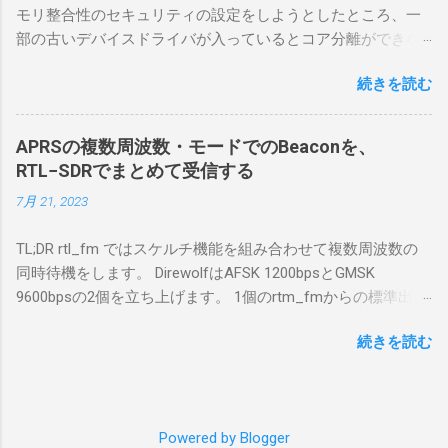
モリ整合性のセキュリティの設定をしようとしたところ、一
無線機。 今回は私が持っているIC-7300を使
部の古いデバイスドライバが入っているとコア分離ができな
う。 無線機側(サーバ側) のWindows PC。 今
いとのことでした。私の環境では、パケットキャプチャなど
回はちょっと古いIntel NUCにWindows 10 Pro
続きを読む
で利用する Win10Pcap.sys が入っているためにコア分離がで
を入れて使っている。 TPMとか入っているの
きないとエラーが出ておりました。 アンインストールのプロ
でBitLockerのDisk暗号化もでき、遠隔地で盗難
グラムなどを走らせてもアンインストールできなかったの
にあってもデータ流出の危険性が少ないかな
APRSの複数周波数・モードでのBeaconを、
で、どのように実行すればよいのか調べながら実施しまし
と思って。 操作側 (クライアント側) の
RTL−SDRでまとめて受信する
た。結論としては pnputil というコマンドを用いればよかった
Windows PC。 今回は手元にあるマウスコンピ
7月 21, 2023
です。 まずは管理者権限でTerminalを実行します。
ュータのWindows 11が入ったPC 操作側で音声
Windows terminal をインストールした環境でしたので、
を使った交信を行うならば、相応なマイクな
TL;DR rtl_fm ではスケルチ機能を組み合わせて複数周波数の
PowerShellが起動しました。 適当なファイルに、現在インス
ど。 そして、リモート操作を行うソフトウェ
同時待機をします。 DirewolfはAFSK 1200bpsとGMSK
トールされているドライバを書き出す。 pnputil /enum-
アであるRS-BA1。 RS-BA1はサーバ側・クラ
9600bpsの2個を立ち上げます。 1個のrtm_fmからの標準出力
drivers > inf.txt # 上記のファイルから win10pcap を探し出す
イアント側の両方にインストールする。 私の
を2個のDirewolfの標準入力に渡すため、tee などを使いま
notepad.exe inf.txt 下記のよう場所があったので、ここから公
理解した無線機からサーバPC、クライアント
続きを読む
す。 コマンドはこのようになりました。 #!/bin/bash
開名が oem131.inf であるとわかりました。 公開名:
PCまでの流れはこの様になっている。 無線機
thisdir="$(dirname $0)" direwolf_conf="$thisdir/direwolf.conf" (
oem131.inf 元の名前: win10pcap.inf プロバイダー名:
内では、USB Hubの先にUSB SerialとUSB Audio
rtl_fm -M fm -f 144.64M -f 144.66M -f 431.04M -p 36 -s 48000
Win10Pcap Native x64 クラス名: NetTrans クラス GUID:
がつながっている。USB Serialは無線機のマイ
-l 20 - | \ tee >(direwolf -c "$direwolf_conf" -r 48000 -D 1 -t 0 -
{4d36e975-e325-11ce-bfc1-08002be10318} ドライバー バージ
コンとつながり、CI-Vでのコマンドが交換で
Powered by Blogger
B 1200 - | logger -t direwolf1)| \ direwolf -c "$direwolf_conf" -r
ョン: 10/08/2015 10.2.0.5002 署名者名: Microsoft Windows